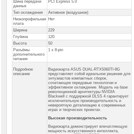
Шина передачи
PCI Express 5.0
данных
Жесткие
диски
Тип охлаждения
Активное (воздушное)
SATA
Низкопрофильная
Нет
плата
Жесткие
диски
Ширина
229
SSD
Глубина
120
Высота
50
Видеокарты
INTEL
Разъёмы
1 x 8-pin
дополнительного
питания
Видеокарты
AMD
Подробное
Видеокарта ASUS DUAL-RTX5060TI-8G
описание
представляет собой идеальное решение для
Видеокарты
энтузиастов компактных сборок,
NVidia
сочетающее передовые технологии и
эффективное охлаждение. Модель на базе
Видеокарты
революционной архитектуры NVIDIA
Nvidia
Blackwell с поддержкой DLSS 4 гарантирует
Inno3D
исключительную производительность и
Видеокарты
невероятную детализацию в современных
Nvidia
играх и творческих проектах.
ASUS
►
Высокая производительность
Видеокарты
Видеокарта демонстрирует впечатляющую
Nvidia
мощность искусственного интеллекта,
Gigabyte