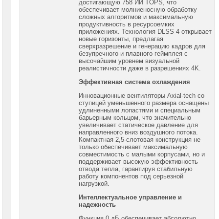
достигающую 758 ИИ TOPS, что
обеспечивает молниеносную обработку
Видеокарты
сложных алгоритмов и максимальную
Nvidia
продуктивность в ресурсоемких
MSI
приложениях. Технология DLSS 4 открывает
новые горизонты, предлагая
Видеокарты
сверхразрешение и генерацию кадров для
Nvidia
безупречного и плавного геймплея с
Prof
высочайшим уровнем визуальной
реалистичности даже в разрешениях 4K.
Корпуса
для
Эффективная система охлаждения
компьютеров
Инновационные вентиляторы Axial-tech со
ступицей уменьшенного размера оснащены
Компоненты
удлиненными лопастями и специальным
серверов
барьерным кольцом, что значительно
увеличивает статическое давление для
Источники
направленного вниз воздушного потока.
бесперебойного
Компактная 2,5-слотовая конструкция не
питания
только обеспечивает максимальную
совместимость с малыми корпусами, но и
Российское
поддерживает высокую эффективность
ПО
отвода тепла, гарантируя стабильную
работу компонентов под серьезной
нагрузкой.
Программное
обеспечение
Интеллектуальное управление и
надежность
Термошкафы
IP
Функция 0 дБ обеспечивает абсолютно