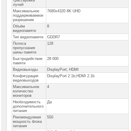
трассировка
сетевое
лучей
оборудование
Максимальное
7680x4320 8K UHD
поддерживаемое
СХД
разрешение
-
системы
Объём
8
хранения
видеопамяти
данных
Тип видеопамяти
GDDR7
Компоненты
Полоса
128
компьютеров
пропускания
шины памяти
Платформы
Быстродействие
28 000
малого
памяти
размера
Видеовыходы
DisplayPort; HDMI
Конфигурация
DisplayPort 2.1b;HDMI 2.1b
Материнские
видеовыходов
платы
Максимальное
4
количество
Процессоры
мониторов
Intel
Необходимость
Да
дополнительного
Процессоры
питания
AMD
Рекомендуемая
550
мощность блока
Модули
питания
памяти