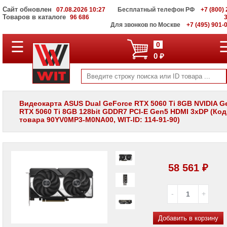
Сайт обновлен
07.08.2026 10:27
Бесплатный телефон РФ
+7 (800) 
Товаров в каталоге
96 686
Для звонков по Москве
+7 (495) 901-
☰
ПОЛНЫЙ
0
КАТАЛОГ
0 ₽
WIT
Корпоративные
серверы
WIT
VV
Видеокарта ASUS Dual GeForce RTX 5060 Ti 8GB NVIDIA G
RTX 5060 Ti 8GB 128bit GDDR7 PCI-E Gen5 HDMI 3xDP (Код
Системы
товара 90YV0MP3-M0NA00, WIT-ID: 114-91-90)
хранения
данных
WIT
VI
Мониторы
58 561 ₽
и
LCD
панели
Проекторы
и
Добавить в корзину
лампы
для