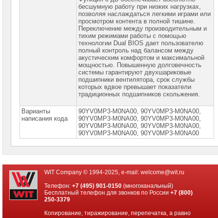
PROM
бесшумную работу при низких нагрузках,
позволяя наслаждаться легкими играми или
просмотром контента в полной тишине.
Специальные
Переключение между производительным и
цены
тихим режимами работы с помощью
технологии Dual BIOS дает пользователю
полный контроль над балансом между
акустическим комфортом и максимальной
мощностью. Повышенную долговечность
системы гарантируют двухшариковые
подшипники вентилятора, срок службы
которых вдвое превышает показатели
традиционных подшипников скольжения.
Варианты
90YV0MP3-M0NA00, 90YV0MP3-M0NA00,
написания кода
90YV0MP3-M0NА00, 90YV0МP3-М0NА00,
90YV0МP3-М0NА00, 90YV0МР3-М0NА00,
90YV0МР3-М0NА00, 90YV0МР3-М0NА00
WIT Company © 1994-2025, e-mail:
welcome@wit.ru
Телефон:
+7 (495) 901-0150
(многоканальный)
Бесплатный телефон для звонков по России
+7 (800)
250-3379
Копирование, тиражирование, перепечатка, а равно