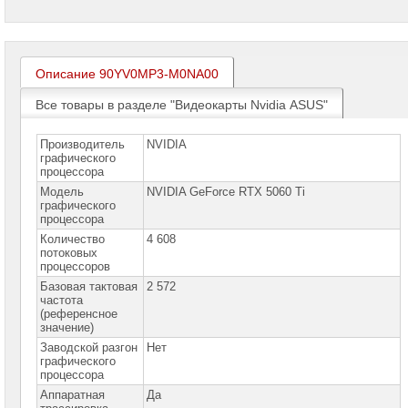
проекторов
Ноутбуки
Brand
Name
Описание 90YV0MP3-M0NA00
Моноблоки
Все товары в разделе "Видеокарты Nvidia ASUS"
Brand
Name
Производитель
NVIDIA
графического
Компьютеры
процессора
Brand
Name
Модель
NVIDIA GeForce RTX 5060 Ti
графического
процессора
Принтеры
плоттеры
Количество
4 608
МФУ
потоковых
процессоров
Серверы
Базовая тактовая
2 572
Brand
частота
Name
(референсное
значение)
Пассивное
Заводской разгон
Нет
сетевое
графического
оборудование
процессора
Аппаратная
Да
Активное