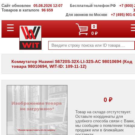
Сайт обновлен
05.08.2026 12:07
Бесплатный телефон РФ
+7 (800) 
Товаров в каталоге
96 659
Для звонков по Москве
+7 (495) 901-
☰
ПОЛНЫЙ
0
КАТАЛОГ
0 ₽
WIT
Корпоративные
серверы
WIT
VV
Коммутатор Huawei S6720S-32X-LI-32S-AC 98010694 (Код
товара 98010694, WIT-ID: 109-11-12)
Системы
хранения
данных
WIT
VI
Мониторы
0 ₽
и
LCD
панели
Товар на складе отстутствует.
Оставьте координаты для
удобного способа связи с Вами,
Проекторы
мы сообщим о появлении товар
и
лампы
продаже или в ближайших
для
поставках.