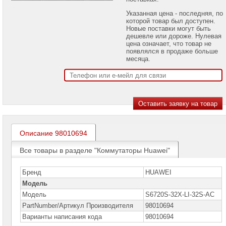
проекторов
Указанная цена - последняя, по
которой товар был доступен.
Ноутбуки
Новые поставки могут быть
Brand
дешевле или дороже. Нулевая
Name
цена означает, что товар не
появлялся в продаже больше
Моноблоки
месяца.
Brand
Name
Компьютеры
Brand
Name
Принтеры
плоттеры
Описание 98010694
МФУ
Все товары в разделе "Коммутаторы Huawei"
Серверы
Brand
Name
Бренд
HUAWEI
Модель
Пассивное
Модель
S6720S-32X-LI-32S-AC
сетевое
оборудование
PartNumber/Артикул Производителя
98010694
Варианты написания кода
98010694
Активное