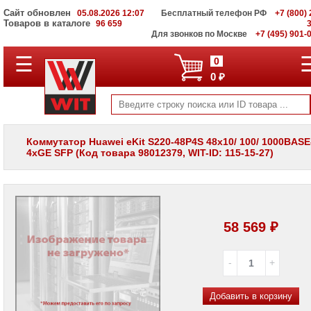
Сайт обновлен
05.08.2026 12:07
Бесплатный телефон РФ
+7 (800) 
Товаров в каталоге
96 659
Для звонков по Москве
+7 (495) 901-
☰
ПОЛНЫЙ
0
КАТАЛОГ
0 ₽
WIT
Корпоративные
серверы
WIT
VV
Коммутатор Huawei eKit S220-48P4S 48x10/ 100/ 1000BASE-
4xGE SFP (Код товара 98012379, WIT-ID: 115-15-27)
Системы
хранения
данных
WIT
VI
Мониторы
58 569 ₽
и
LCD
панели
Проекторы
и
Добавить в корзину
лампы
для