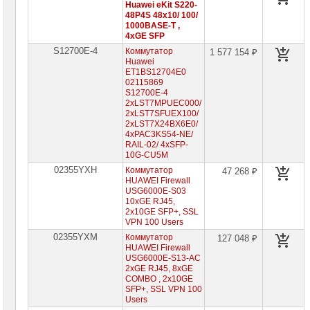
Huawei
Huawei eKit S220-
48P4S 48x10/ 100/
Межсетевые
1000BASE-T ,
экраны
4xGE SFP
Huawei
S12700E-4
Коммутатор
1 577 154 ₽
Huawei
Точки
доступа
ET1BS12704E0
Huawei
02115869
S12700E-4
2xLST7MPUEC000/
Сетевое
2xLST7SFUEX100/
оборудование
2xLST7X24BX6E0/
Zyxel
4xPAC3KS54-NE/
RAIL-02/ 4xSFP-
Оборудование
10G-CU5M
контроля
02355YXH
Коммутатор
47 268 ₽
NetPing
HUAWEI Firewall
USG6000E-S03
Сетевое
10xGE RJ45,
оборудование
2x10GE SFP+, SSL
Mikrotik
VPN 100 Users
02355YXM
Коммутатор
127 048 ₽
Сетевое
HUAWEI Firewall
оборудование
USG6000E-S13-AC
HP
2xGE RJ45, 8xGE
COMBO , 2x10GE
Сетевое
SFP+, SSL VPN 100
оборудование
Users
Cisco