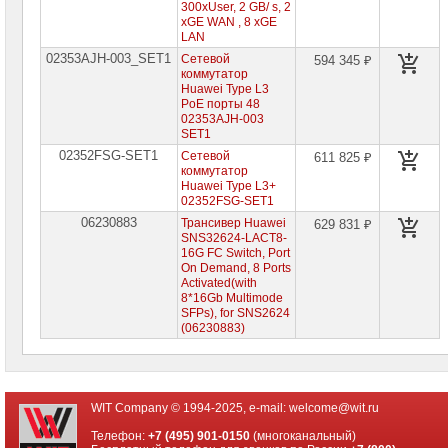
серверов
300xUser, 2 GB/ s, 2
xGE WAN , 8 xGE
LAN
Источники
бесперебойного
02353AJH-003_SET1
Сетевой
594 345 ₽
питания
коммутатор
Huawei Type L3
PoE порты 48
Российское
ПО
02353AJH-003
SET1
02352FSG-SET1
Программное
Сетевой
611 825 ₽
обеспечение
коммутатор
Huawei Type L3+
02352FSG-SET1
Термошкафы
IP
06230883
Трансивер Huawei
629 831 ₽
PROM
SNS32624-LACT8-
16G FC Switch, Port
On Demand, 8 Ports
Специальные
Activated(with
цены
8*16Gb Multimode
SFPs), for SNS2624
(06230883)
WIT Company © 1994-2025, e-mail:
welcome@wit.ru
Телефон:
+7 (495) 901-0150
(многоканальный)