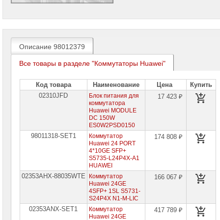
проекторов
Ноутбуки
Brand
Name
Описание 98012379
Моноблоки
Brand
Все товары в разделе "Коммутаторы Huawei"
Name
Код товара
Наименование
Цена
Купить
Компьютеры
Brand
02310JFD
Блок питания для
17 423 ₽
Name
коммутатора
Huawei MODULE
DC 150W
Принтеры
ES0W2PSD0150
плоттеры
МФУ
98011318-SET1
Коммутатор
174 808 ₽
Huawei 24 PORT
Серверы
4*10GE SFP+
Brand
S5735-L24P4X-A1
Name
HUAWEI
02353AHX-88035WTE
Коммутатор
166 067 ₽
Пассивное
Huawei 24GE
сетевое
4SFP+ 1SL S5731-
оборудование
S24P4X N1-M-LIC
02353ANX-SET1
Коммутатор
417 789 ₽
Активное
Huawei 24GE