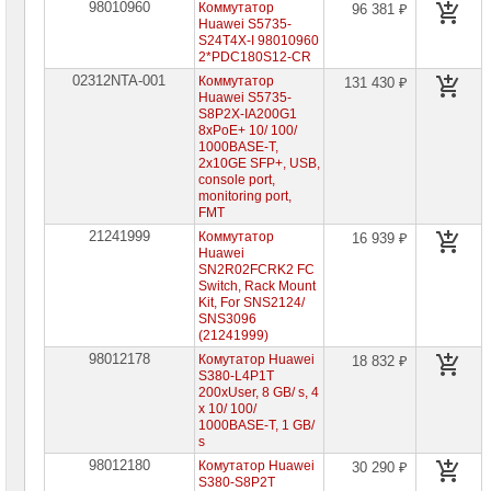
98010960
Коммутатор
96 381 ₽
SMB
Huawei S5735-
(Linksys)
S24T4X-I 98010960
2*PDC180S12-CR
Сетевое
02312NTA-001
оборудование
Коммутатор
131 430 ₽
Cisco
Huawei S5735-
S8P2X-IA200G1
Сетевое
8хPoE+ 10/ 100/
оборудование
1000BASE-T,
DELL
2х10GE SFP+, USB,
console port,
Сетевое
monitoring port,
оборудование
FMT
Lenovo
21241999
Коммутатор
16 939 ₽
Сетевое
Huawei
оборудование
SN2R02FCRK2 FC
Mellanox
Switch, Rack Mount
Kit, For SNS2124/
SNS3096
СХД
(21241999)
-
системы
98012178
Комутатор Huawei
18 832 ₽
хранения
S380-L4P1T
данных
200xUser, 8 GB/ s, 4
x 10/ 100/
Компоненты
1000BASE-T, 1 GB/
компьютеров
s
98012180
Комутатор Huawei
30 290 ₽
Компоненты
S380-S8P2T