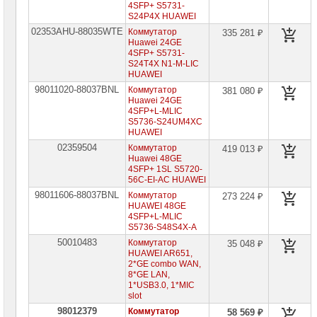
сетевое
4SFP+ S5731-
оборудование
S24P4X HUAWEI
02353AHU-88035WTE
Коммутатор
335 281 ₽
Оборудование
Huawei 24GE
для
4SFP+ S5731-
IP-
S24T4X N1-M-LIC
телефонии
HUAWEI
98011020-88037BNL
Коммутатор
381 080 ₽
Сетевое
Huawei 24GE
оборудование
4SFP+L-MLIC
Ubiquity
S5736-S24UM4XC
HUAWEI
Сетевые
02359504
Коммутатор
419 013 ₽
адаптеры
Huawei 48GE
4SFP+ 1SL S5720-
Сетевое
56C-EI-AC HUAWEI
оборудование
98011606-88037BNL
Коммутатор
Allied
273 224 ₽
Telesis
HUAWEI 48GE
4SFP+L-MLIC
S5736-S48S4X-A
Сетевое
оборудование
50010483
Коммутатор
35 048 ₽
Huawei
HUAWEI AR651,
2*GE combo WAN,
Коммутаторы
8*GE LAN,
Huawei
1*USB3.0, 1*MIC
►
slot
98012379
Маршрутизаторы
Коммутатор
58 569 ₽