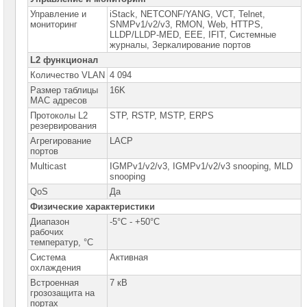
►
Управление и
iStack, NETCONF/YANG, VCT, Telnet,
Межсетевые
мониторинг
SNMPv1/v2/v3, RMON, Web, HTTPS,
экраны
LLDP/LLDP-MED, EEE, IFIT, Системные
Huawei
журналы, Зеркалирование портов
L2 функционал
Точки
доступа
Количество VLAN
4 094
Huawei
Размер таблицы
16K
MAC адресов
Сетевое
Протоколы L2
STP, RSTP, MSTP, ERPS
оборудование
резервирования
Zyxel
Агрегирование
LACP
портов
Оборудование
контроля
Multicast
IGMPv1/v2/v3, IGMPv1/v2/v3 snooping, MLD
NetPing
snooping
QoS
Да
Сетевое
оборудование
Физические характеристики
Mikrotik
Диапазон
-5°C - +50°C
рабочих
Сетевое
температур, °C
оборудование
Система
Активная
HP
охлаждения
Встроенная
7 кВ
Сетевое
грозозащита на
оборудование
портах
Cisco