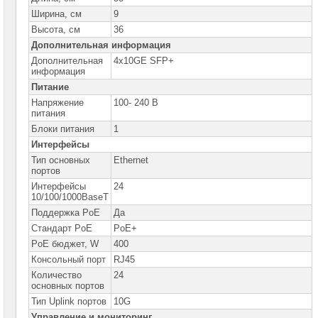
сетевое
оборудование
Ширина, см
9
Высота, см
36
Оборудование
Дополнительная информация
для
IP-
Дополнительная
4х10GE SFP+
телефонии
информация
Питание
Сетевое
Напряжение
100- 240 В
оборудование
питания
Ubiquity
Блоки питания
1
Сетевые
Интерфейсы
адаптеры
Тип основных
Ethernet
портов
Сетевое
Интерфейсы
24
оборудование
10/100/1000BaseT
Allied
Telesis
Поддержка PoE
Да
Cтандарт PoE
PoE+
Сетевое
оборудование
PoE бюджет, W
400
Huawei
Консольный порт
RJ45
Коммутаторы
Количество
24
Huawei
основных портов
Тип Uplink портов
10G
Маршрутизаторы
Huawei
Управление и мониторинг