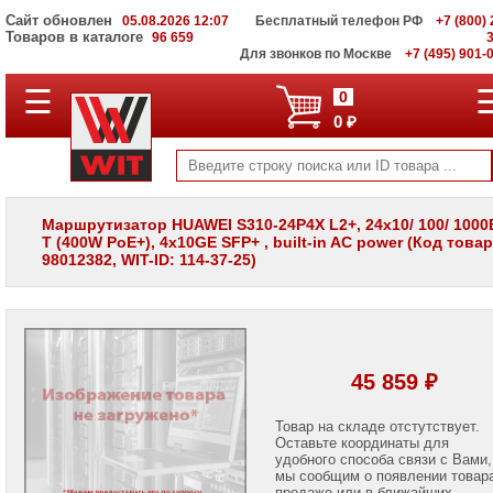
Сайт обновлен
05.08.2026 12:07
Бесплатный телефон РФ
+7 (800) 
Товаров в каталоге
96 659
Для звонков по Москве
+7 (495) 901-
☰
ПОЛНЫЙ
0
КАТАЛОГ
0 ₽
WIT
Корпоративные
серверы
WIT
VV
Маршрутизатор HUAWEI S310-24P4X L2+, 24x10/ 100/ 100
T (400W PoE+), 4x10GE SFP+ , built-in AC power (Код това
Системы
98012382, WIT-ID: 114-37-25)
хранения
данных
WIT
VI
Мониторы
и
45 859 ₽
LCD
панели
Товар на складе отстутствует.
Оставьте координаты для
Проекторы
и
удобного способа связи с Вами,
лампы
мы сообщим о появлении товар
для
продаже или в ближайших