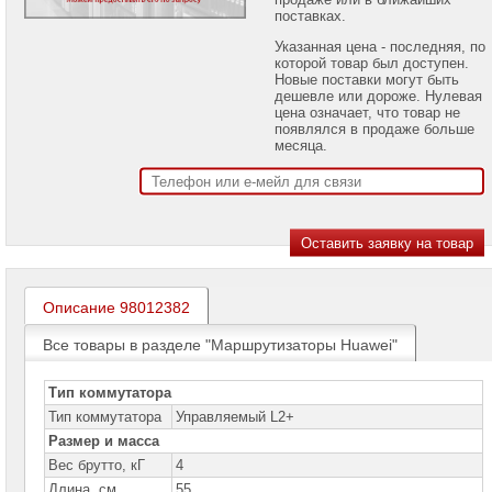
проекторов
поставках.
Указанная цена - последняя, по
Ноутбуки
которой товар был доступен.
Brand
Новые поставки могут быть
Name
дешевле или дороже. Нулевая
цена означает, что товар не
Моноблоки
появлялся в продаже больше
Brand
месяца.
Name
Компьютеры
Brand
Name
Принтеры
плоттеры
МФУ
Описание 98012382
Серверы
Все товары в разделе "Маршрутизаторы Huawei"
Brand
Name
Тип коммутатора
Пассивное
Тип коммутатора
Управляемый L2+
сетевое
оборудование
Размер и масса
Вес брутто, кГ
4
Активное
Длина, см
55