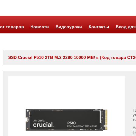
ог товаров
Новости
Видеоуроки
Контакты
Вход для
SSD Crucial P510 2TB M.2 2280 10000 MB/ s (Код товара CT2
Т
у
т
У
Н