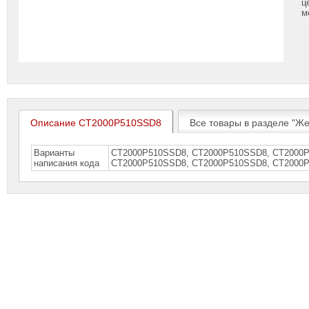
ц
м
Описание CT2000P510SSD8
Все товары в разделе "Же
Варианты
CT2000P510SSD8, CT2000P510SSD8, СT2000
написания кода
СТ2000Р510SSD8, СТ2000Р510SSD8, СТ2000