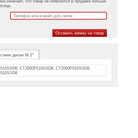
ена означает, что товар не появлялся в продаже больше
есяца.
сткие диски M.2"
P510SSD8, СT2000Р510SSD8, СT2000Р510SSD8,
Р510SSD8