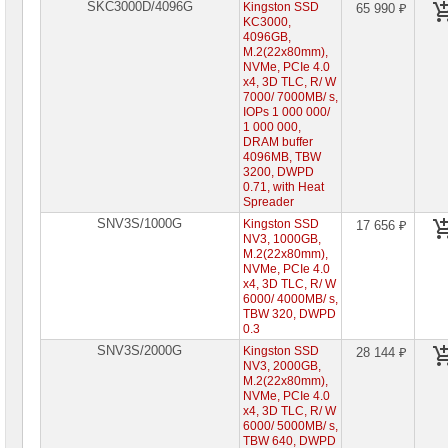
SKC3000D/4096G
Kingston SSD
65 990 ₽
Видеокарты
KC3000,
AMD
4096GB,
M.2(22x80mm),
NVMe, PCIe 4.0
Видеокарты
x4, 3D TLC, R/ W
NVidia
7000/ 7000MB/ s,
IOPs 1 000 000/
Корпуса
1 000 000,
для
DRAM buffer
компьютеров
4096MB, TBW
3200, DWPD
Компоненты
0.71, with Heat
серверов
Spreader
SNV3S/1000G
Kingston SSD
17 656 ₽
Источники
NV3, 1000GB,
бесперебойного
M.2(22x80mm),
питания
NVMe, PCIe 4.0
x4, 3D TLC, R/ W
6000/ 4000MB/ s,
Российское
TBW 320, DWPD
ПО
0.3
SNV3S/2000G
Kingston SSD
Программное
28 144 ₽
обеспечение
NV3, 2000GB,
M.2(22x80mm),
NVMe, PCIe 4.0
Термошкафы
x4, 3D TLC, R/ W
IP
6000/ 5000MB/ s,
PROM
TBW 640, DWPD