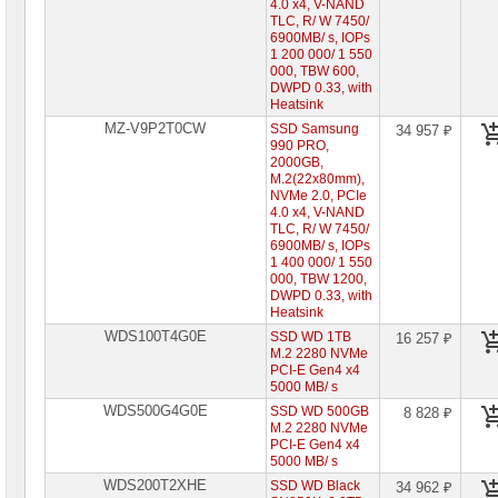
4.0 x4, V-NAND
TLC, R/ W 7450/
6900MB/ s, IOPs
1 200 000/ 1 550
000, TBW 600,
DWPD 0.33, with
Heatsink
MZ-V9P2T0CW
SSD Samsung
34 957 ₽
990 PRO,
2000GB,
M.2(22x80mm),
NVMe 2.0, PCIe
4.0 x4, V-NAND
TLC, R/ W 7450/
6900MB/ s, IOPs
1 400 000/ 1 550
000, TBW 1200,
DWPD 0.33, with
Heatsink
WDS100T4G0E
SSD WD 1TB
16 257 ₽
M.2 2280 NVMe
PCI-E Gen4 x4
5000 MB/ s
WDS500G4G0E
SSD WD 500GB
8 828 ₽
M.2 2280 NVMe
PCI-E Gen4 x4
5000 MB/ s
WDS200T2XHE
SSD WD Black
34 962 ₽