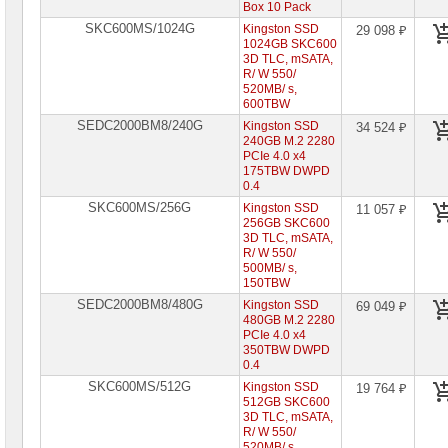
сетевое
Box 10 Pack
оборудование
SKC600MS/1024G
Kingston SSD
29 098 ₽
1024GB SKC600
СХД
3D TLC, mSATA,
-
R/ W 550/
системы
520MB/ s,
хранения
600TBW
данных
SEDC2000BM8/240G
Kingston SSD
34 524 ₽
240GB M.2 2280
Компоненты
PCIe 4.0 x4
компьютеров
175TBW DWPD
0.4
Платформы
SKC600MS/256G
Kingston SSD
11 057 ₽
малого
256GB SKC600
размера
3D TLC, mSATA,
R/ W 550/
Материнские
500MB/ s,
платы
150TBW
SEDC2000BM8/480G
Kingston SSD
69 049 ₽
Процессоры
480GB M.2 2280
Intel
PCIe 4.0 x4
350TBW DWPD
Процессоры
0.4
AMD
SKC600MS/512G
Kingston SSD
19 764 ₽
512GB SKC600
Модули
3D TLC, mSATA,
памяти
R/ W 550/
520MB/ s,