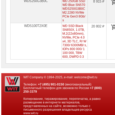
WDS250G3B0C
WD 250GB SSD
8 915 ₽
WD Blue SN570
WDS250G3B0C
M2.2280 NVMe
PCIe Gen3 8Gb/
s
WDS100T2X0E
WD SSD Black
20 802 ₽
SN850X, 1.0TB,
M.2(22x80mm),
NVMe, PCIe 4.0
x4, 3D TLC, R/ W
7300/ 6300MB/ s,
IOPs 800 000/ 1
100 000, TBW
600, DWPD 0.3
WIT Company © 1994-2025, e-mail:
welcome@wit.ru
Телефон:
+7 (495) 901-0150
(многоканальный)
Бесплатный телефон для звонков по России
+7 (800)
250-3379
Копирование, тиражирование, перепечатка, а равно
размещение в интернете материалов,
представленных на сайте, возможно только с
письменного разрешения владельцев ресурса
www.wit.ru