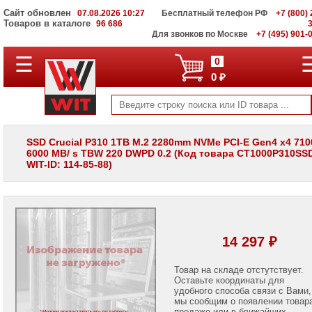
Сайт обновлен
07.08.2026 10:27
Бесплатный телефон РФ
+7 (800) 
Товаров в каталоге
96 686
Для звонков по Москве
+7 (495) 901-
☰
ПОЛНЫЙ
0
КАТАЛОГ
0 ₽
WIT
Корпоративные
серверы
WIT
VV
SSD Crucial P310 1TB M.2 2280mm NVMe PCI-E Gen4 x4 710
6000 MB/ s TBW 220 DWPD 0.2 (Код товара CT1000P310SS
Системы
WIT-ID: 114-85-88)
хранения
данных
WIT
VI
Мониторы
и
14 297 ₽
LCD
панели
Товар на складе отстутствует.
Оставьте координаты для
Проекторы
и
удобного способа связи с Вами,
лампы
мы сообщим о появлении товар
для
продаже или в ближайших