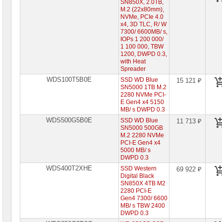
SN850X, 2.0TB,
M.2 (22x80mm),
NVMe, PCIe 4.0
x4, 3D TLC, R/ W
7300/ 6600MB/ s,
IOPs 1 200 000/
1 100 000, TBW
1200, DWPD 0.3,
with Heat
Spreader
WDS100T5B0E
SSD WD Blue
15 121 ₽
SN5000 1TB M.2
2280 NVMe PCI-
E Gen4 x4 5150
MB/ s DWPD 0.3
WDS500G5B0E
SSD WD Blue
11 713 ₽
SN5000 500GB
M.2 2280 NVMe
PCI-E Gen4 x4
5000 MB/ s
DWPD 0.3
WDS400T2XHE
SSD Western
69 922 ₽
Digital Black
SN850X 4TB M2
2280 PCI-E
Gen4 7300/ 6600
MB/ s TBW 2400
DWPD 0.3