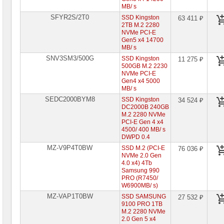
MB/ s
SFYR2S/2T0
SSD Kingston
63 411 ₽
2TB M.2 2280
NVMe PCI-E
Gen5 x4 14700
MB/ s
SNV3SM3/500G
SSD Kingston
11 275 ₽
500GB M.2 2230
NVMe PCI-E
Gen4 x4 5000
MB/ s
SEDC2000BYM8
SSD Kingston
34 524 ₽
DC2000B 240GB
M.2 2280 NVMe
PCI-E Gen 4 x4
4500/ 400 MB/ s
DWPD 0.4
MZ-V9P4T0BW
SSD M.2 (PCI-E
76 036 ₽
NVMe 2.0 Gen
4.0 x4) 4Tb
Samsung 990
PRO (R7450/
W6900MB/ s)
MZ-VAP1T0BW
SSD SAMSUNG
27 532 ₽
9100 PRO 1TB
M.2 2280 NVMe
2.0 Gen 5 x4