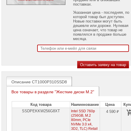
проекторов
поставках.
Указанная цена - последняя, по
Ноутбуки
которой товар был доступен.
Brand
Новые поставки могут быть
Name
дешевле или дороже. Нулевая
цена означает, что товар не
Моноблоки
появлялся в продаже больше
Brand
месяца.
Name
Компьютеры
Brand
Name
Принтеры
плоттеры
МФУ
Описание CT1000P310SSD8
Серверы
Все товары в разделе "Жесткие диски M.2"
Brand
Name
Код товара
Наименование
Цена
Куп
Пассивное
SSDPEKKW256G8XT
Intel SSD 760p
4 590 ₽
сетевое
(256GB, M.2
оборудование
80mm, PCIe
NVMe 3.0 x4,
Активное
3D2, TLC) Retail