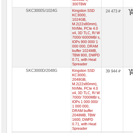
300TBW
Жесткие
диски
SKC3000S/1024G
Kingston SSD
24 473 ₽
SATA
KC3000,
1024GB,
M.2(22x80mm),
Жесткие
NVMe, PCIe 4.0
диски
x4, 3D TLC, R/ W
SSD
7000/ 6000MB/ s,
Жесткие
IOPs 900 000/ 1
диски
000 000, DRAM
M.2
buffer 1024MB,
►
TBW 800, DWPD
0.71, with Heat
Жесткие
Spreader
диски
SKC3000D/2048G
2"5
Kingston SSD
39 944 ₽
KC3000,
Жесткие
2048GB,
диски
M.2(22x80mm),
PCI-
NVMe, PCIe 4.0
E
x4, 3D TLC, R/ W
7000/ 7000MB/ s,
Внешние
IOPs 1 000 000/
SSD
1 000 000,
USB
DRAM buffer
3
2048MB, TBW
1600, DWPD
Видеокарты
0.71, with Heat
INTEL
Spreader