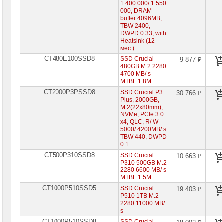
1 400 000/ 1 550
000, DRAM
buffer 4096MB,
TBW 2400,
DWPD 0.33, with
Heatsink (12
мес.)
CT480E100SSD8
SSD Crucial
9 877 ₽
480GB M.2 2280
4700 MB/ s
MTBF 1.8M
CT2000P3PSSD8
SSD Crucial P3
30 766 ₽
Plus, 2000GB,
M.2(22x80mm),
NVMe, PCIe 3.0
x4, QLC, R/ W
5000/ 4200MB/ s,
TBW 440, DWPD
0.1
CT500P310SSD8
SSD Crucial
10 663 ₽
P310 500GB M.2
2280 6600 MB/ s
MTBF 1.5M
CT1000P510SSD5
SSD Crucial
19 403 ₽
P510 1TB M.2
2280 11000 MB/
s
CT1000P510SSD8
SSD Crucial