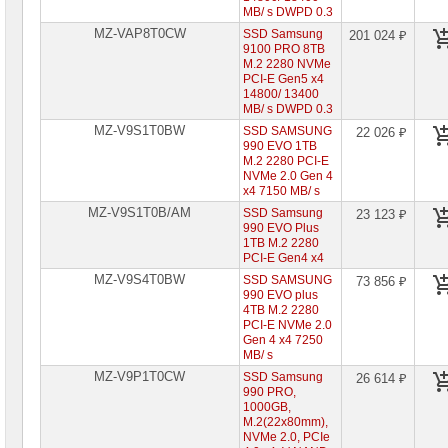
MB/ s DWPD 0.3
MZ-VAP8T0CW
SSD Samsung
201 024 ₽
9100 PRO 8TB
M.2 2280 NVMe
PCI-E Gen5 x4
14800/ 13400
MB/ s DWPD 0.3
MZ-V9S1T0BW
SSD SAMSUNG
22 026 ₽
990 EVO 1TB
M.2 2280 PCI-E
NVMe 2.0 Gen 4
x4 7150 MB/ s
MZ-V9S1T0B/AM
SSD Samsung
23 123 ₽
990 EVO Plus
1TB M.2 2280
PCI-E Gen4 x4
MZ-V9S4T0BW
SSD SAMSUNG
73 856 ₽
990 EVO plus
4TB M.2 2280
PCI-E NVMe 2.0
Gen 4 x4 7250
MB/ s
MZ-V9P1T0CW
SSD Samsung
26 614 ₽
990 PRO,
1000GB,
M.2(22x80mm),
NVMe 2.0, PCIe