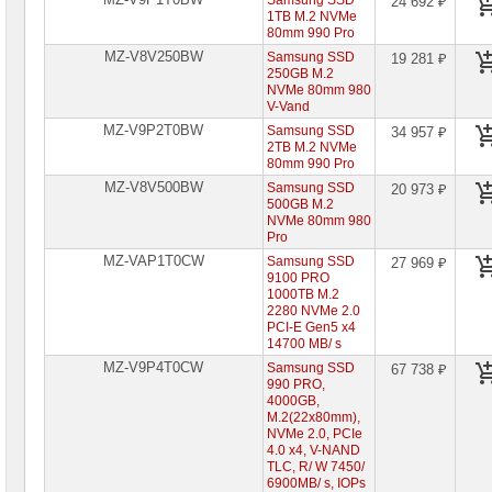
Samsung SSD
24 692 ₽
1TB M.2 NVMe
80mm 990 Pro
MZ-V8V250BW
Samsung SSD
19 281 ₽
250GB M.2
NVMe 80mm 980
V-Vand
MZ-V9P2T0BW
Samsung SSD
34 957 ₽
2TB M.2 NVMe
80mm 990 Pro
MZ-V8V500BW
Samsung SSD
20 973 ₽
500GB M.2
NVMe 80mm 980
Pro
MZ-VAP1T0CW
Samsung SSD
27 969 ₽
9100 PRO
1000TB M.2
2280 NVMe 2.0
PCI-E Gen5 x4
14700 MB/ s
MZ-V9P4T0CW
Samsung SSD
67 738 ₽
990 PRO,
4000GB,
M.2(22x80mm),
NVMe 2.0, PCIe
4.0 x4, V-NAND
TLC, R/ W 7450/
6900MB/ s, IOPs