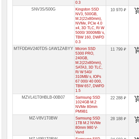
0.3
Специальные
SNV3S/500G
Kingston SSD
10 970 ₽
цены
NV3, 500GB,
M.2(22x80mm),
NVMe, PCIe 4.0
x4, 3D TLC, R/ W
5000/ 3000MB/ s,
TBW 160, DWPD
0.3
MTFDDAV240TDS-1AW1ZABYY
Micron SSD
11 799 ₽
5300 PRO,
240GB,
M.2(22x80mm),
SATA3, 3D TLC,
R/ W 540/
310MB/ s, IOPs
67 000/ 40 000,
TBW 657, DWPD
1.5
MZVL41T0HBLB-00B07
Samsung SSD
22 288 ₽
1024GB M.2
NVMe 80mm
PM9B1
MZ-V8V1T0BW
Samsung SSD
28 188 ₽
1TB M.2 NVMe
80mm 980 V-
Vand
MZ-V9P1T0BW