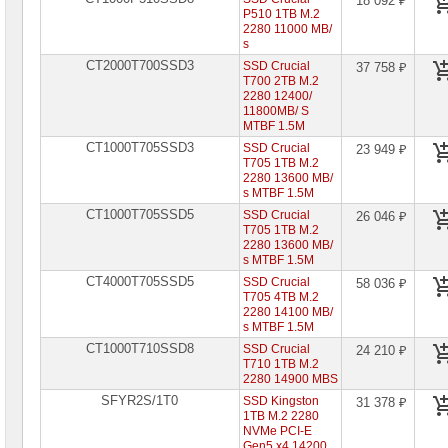
18 092 ₽
P510 1TB M.2
2280 11000 MB/
s
CT2000T700SSD3
SSD Crucial
37 758 ₽
T700 2TB M.2
2280 12400/
11800MB/ S
MTBF 1.5M
CT1000T705SSD3
SSD Crucial
23 949 ₽
T705 1TB M.2
2280 13600 MB/
s MTBF 1.5M
CT1000T705SSD5
SSD Crucial
26 046 ₽
T705 1TB M.2
2280 13600 MB/
s MTBF 1.5M
CT4000T705SSD5
SSD Crucial
58 036 ₽
T705 4TB M.2
2280 14100 MB/
s MTBF 1.5M
CT1000T710SSD8
SSD Crucial
24 210 ₽
T710 1TB M.2
2280 14900 MBS
SFYR2S/1T0
SSD Kingston
31 378 ₽
1TB M.2 2280
NVMe PCI-E
Gen5 x4 14200