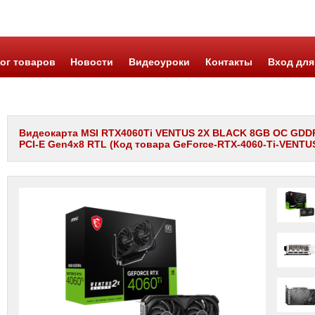
ог товаров
Новости
Видеоуроки
Контакты
Вход для
Видеокарта MSI RTX4060Ti VENTUS 2X BLACK 8GB OC GDDR6
PCI-E Gen4x8 RTL (Код товара GeForce-RTX-4060-Ti-VENTUS