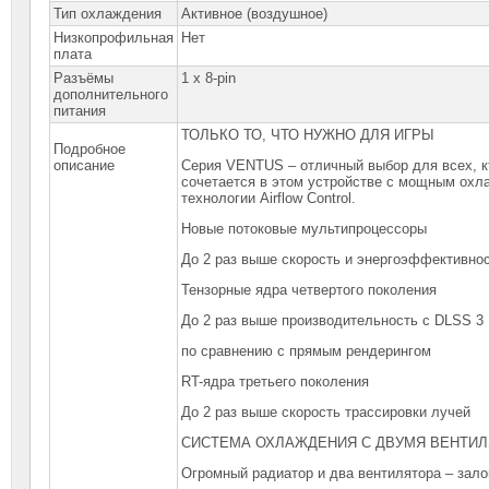
Тип охлаждения
Активное (воздушное)
Низкопрофильная
Нет
плата
Разъёмы
1 x 8-pin
дополнительного
питания
ТОЛЬКО ТО, ЧТО НУЖНО ДЛЯ ИГРЫ
Подробное
описание
Серия VENTUS – отличный выбор для всех,
к
сочетается в этом устройстве с мощным ох
технологии Airflow Control.
Новые потоковые мультипроцессоры
До 2 раз выше скорость и энергоэффективно
Тензорные ядра четвертого поколения
До 2 раз выше производительность с DLSS 3
по сравнению с прямым рендерингом
RT-ядра третьего поколения
До 2 раз выше скорость трассировки лучей
СИСТЕМА ОХЛАЖДЕНИЯ С ДВУМЯ ВЕНТИ
Огромный радиатор и два вентилятора – зало