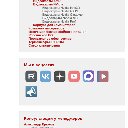
Видеокарты AMD
Видеокарты NVidia
Видеокарты Nvidia Inno3D
Видеокарты Nvidia ASUS
Видеокарты Nvidia Gigabyte
Видеокарты Nvidia MSI
Видеокарты Nvidia Prof
Корпуса для компьютеров
Компоненты серверов
Источники бесперебойного питания
Российское ПО
Программное обеспечение
Термошкафы IP PROM
Специальные цены
Мы в соцсетях
Консультации у менеджеров
Александр Крюков
e-mail: ak@wit.ru