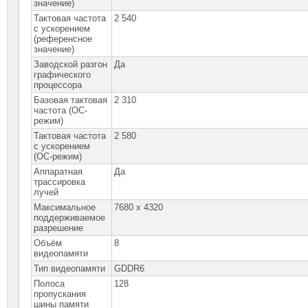
значение)
Тактовая частота
2 540
с ускорением
(референсное
значение)
Заводской разгон
Да
графического
процессора
Базовая тактовая
2 310
частота (OC-
режим)
Тактовая частота
2 580
с ускорением
(OC-режим)
Аппаратная
Да
трассировка
лучей
Максимальное
7680 x 4320
поддерживаемое
разрешение
Объём
8
видеопамяти
Тип видеопамяти
GDDR6
Полоса
128
пропускания
шины памяти