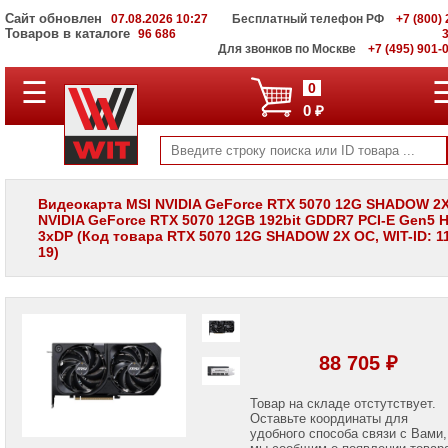
Сайт обновлен
07.08.2026 10:27
Бесплатный телефон РФ
+7 (800) 
Товаров в каталоге
96 686
Для звонков по Москве
+7 (495) 901-
☰
ПОЛНЫЙ
0
КАТАЛОГ
0 ₽
WIT
Корпоративные
серверы
WIT
VV
Видеокарта MSI NVIDIA GeForce RTX 5070 12G SHADOW 2
NVIDIA GeForce RTX 5070 12GB 192bit GDDR7 PCI-E Gen5 
Системы
3xDP (Код товара RTX 5070 12G SHADOW 2X OC, WIT-ID: 11
хранения
19)
данных
WIT
VI
Мониторы
и
LCD
88 705 ₽
панели
Проекторы
Товар на складе отстутствует.
и
Оставьте координаты для
лампы
удобного способа связи с Вами,
для
мы сообщим о появлении товар