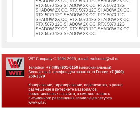
SНАDОW 2Х ОС, RТХ 5070 12G SНАDОW 2Х ОС,
RТХ 5070 12G SНАDОW 2Х ОС, RТХ 5070 12G
Жесткие
SНАDОW 2Х ОС, RТХ 5070 12G SНАDОW 2Х ОС,
диски
SATA
RТХ 5070 12G SНАDОW 2Х ОС, RТХ 5070 12G
SНАDОW 2Х ОС, RТХ 5070 12G SНАDОW 2Х ОС,
RТХ 5070 12G SНАDОW 2Х ОС, RТХ 5070 12G
Жесткие
SНАDОW 2Х ОС, RТХ 5070 12G SНАDОW 2Х ОС,
диски
RТХ 5070 12G SНАDОW 2Х ОС
SSD
Видеокарты
INTEL
WIT Company © 1994-2025, e-mail:
welcome@wit.ru
Видеокарты
AMD
Телефон:
+7 (495) 901-0150
(многоканальный)
Бесплатный телефон для звонков по России
+7 (800)
250-3379
Видеокарты
NVidia
Копирование, тиражирование, перепечатка, а равно
размещение в интернете материалов,
Видеокарты
представленных на сайте, возможно только с
Nvidia
письменного разрешения владельцев ресурса
Inno3D
www.wit.ru
Видеокарты
Nvidia
ASUS
Видеокарты
Nvidia
Gigabyte