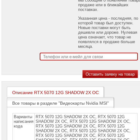
проекторов
продаже или в ближайших
поставках.
Ноутбуки
Указанная цена - последняя, по
Brand
которой товар был доступен.
Name
Новые поставки могут быть
дешевле или дороже. Нулевая
Моноблоки
цена означает, что товар не
Brand
появлялся в продаже больше
Name
месяца.
Компьютеры
Brand
Name
Принтеры
плоттеры
МФУ
Описание RTX 5070 12G SHADOW 2X OC
Серверы
Brand
Все товары в разделе "Видеокарты Nvidia MSI"
Name
Пассивное
Варианты
RTX 5070 12G SHADOW 2X OC, RTX 5070 12G
сетевое
написания
SHADOW 2X OC, RTX 5070 12G SHАDOW 2X OC,
оборудование
кода
RTX 5070 12G SHАDOW 2X OС, RTX 5070 12G
SHАDOW 2X OС, RTX 5070 12G SНАDOW 2X OС,
RTX 5070 12G SНАDOW 2X OС, RTX 5070 12G
Активное