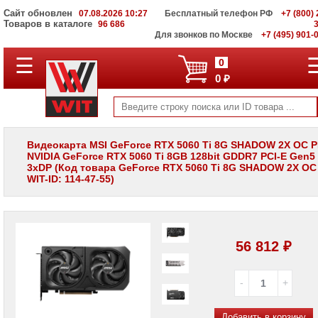
Сайт обновлен
07.08.2026 10:27
Бесплатный телефон РФ
+7 (800) 
Товаров в каталоге
96 686
Для звонков по Москве
+7 (495) 901-
☰
ПОЛНЫЙ
0
КАТАЛОГ
0 ₽
WIT
Корпоративные
серверы
WIT
VV
Видеокарта MSI GeForce RTX 5060 Ti 8G SHADOW 2X OC 
NVIDIA GeForce RTX 5060 Ti 8GB 128bit GDDR7 PCI-E Gen5
Системы
3xDP (Код товара GeForce RTX 5060 Ti 8G SHADOW 2X OC
хранения
WIT-ID: 114-47-55)
данных
WIT
VI
Мониторы
и
56 812 ₽
LCD
панели
Проекторы
и
лампы
для
Добавить в корзину