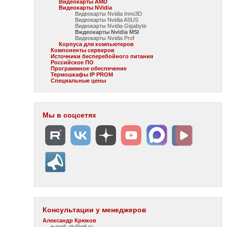
Видеокарты AMD
Видеокарты NVidia
Видеокарты Nvidia Inno3D
Видеокарты Nvidia ASUS
Видеокарты Nvidia Gigabyte
Видеокарты Nvidia MSI
Видеокарты Nvidia Prof
Корпуса для компьютеров
Компоненты серверов
Источники бесперебойного питания
Российское ПО
Программное обеспечение
Термошкафы IP PROM
Специальные цены
Мы в соцсетях
Консультации у менеджеров
Александр Крюков
e-mail: ak@wit.ru