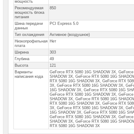
мощность
Рекомендуемая
850
мощность блока
питания
Шина передачи
PCI Express 5.0
данных
Тип охлаждения
Активное (воздушное)
Низкопрофильная
Нет
плата
Ширина
303
Глубина
49
Высота
121
Варианты
GeForce RTX 5080 16G SHADOW 3X, GeForce
написания кода
SHАDOW 3X, GeForce RTX 5080 16G SНАDOW
RTX 5080 16G SНАDОW 3X, GeForce RTX 50
3X, GeForce RTX 5080 16G SНАDОW 3X, GeF
16G SНАDОW 3X, GeForce RТX 5080 16G SН
GeForce RТX 5080 16G SНАDОW 3X, GeForce
SНАDОW 3X, GeForce RТX 5080 16G SНАDОW
RТХ 5080 16G SНАDОW 3Х, GeForce RТХ 50
3Х, GeForce RТХ 5080 16G SНАDОW 3Х, GeF
16G SНАDОW 3Х, GeForce RТХ 5080 16G SН
GeForce RТХ 5080 16G SНАDОW 3Х, GeForce
SНАDОW 3Х, GeForce RТХ 5080 16G SНАDОW
RТХ 5080 16G SНАDОW 3Х