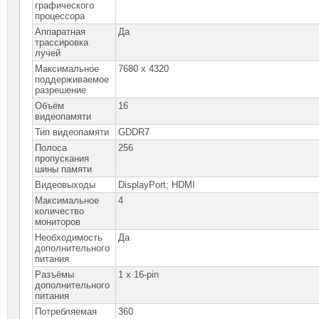
графического
процессора
Аппаратная
Да
трассировка
лучей
Максимальное
7680 x 4320
поддерживаемое
разрешение
Объём
16
видеопамяти
Тип видеопамяти
GDDR7
Полоса
256
пропускания
шины памяти
Видеовыходы
DisplayPort; HDMI
Максимальное
4
количество
мониторов
Необходимость
Да
дополнительного
питания
Разъёмы
1 x 16-pin
дополнительного
питания
Потребляемая
360