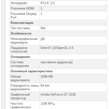
сетевое
Интерфейс
PCI-E 3.0
оборудование
Разъемов HDMI
1
СХД
Разъемов Display
1
-
Port
системы
Комплектация
хранения
данных
Тип поставки
Ret
Особенности
Компоненты
Низкопрофильная
ДА
компьютеров
видеокарта
Поддержка
DirectX 12/OpenGL 4.5
Платформы
технологий
малого
размера
Охлаждение
Система
пассивное (радиатор)
Материнские
охлаждения
платы
Основные характеристики
Объем
Процессоры
2048 МБ
Intel
видеопамяти
Разрядность шины
64 бит
Процессоры
видеопамяти
AMD
Графический
nVidia GeForce GT 1030
процессор
Модули
Частота
1189 МГц
памяти
графического