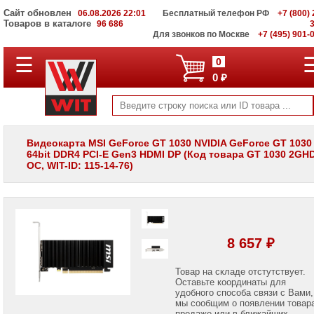
Сайт обновлен
06.08.2026 22:01
Бесплатный телефон РФ
+7 (800) 
Товаров в каталоге
96 686
Для звонков по Москве
+7 (495) 901-
☰
ПОЛНЫЙ
0
КАТАЛОГ
0 ₽
WIT
Корпоративные
серверы
WIT
VV
Видеокарта MSI GeForce GT 1030 NVIDIA GeForce GT 1030
64bit DDR4 PCI-E Gen3 HDMI DP (Код товара GT 1030 2GH
Системы
OC, WIT-ID: 115-14-76)
хранения
данных
WIT
VI
Мониторы
и
8 657 ₽
LCD
панели
Товар на складе отстутствует.
Оставьте координаты для
Проекторы
и
удобного способа связи с Вами,
лампы
мы сообщим о появлении товар
для
продаже или в ближайших