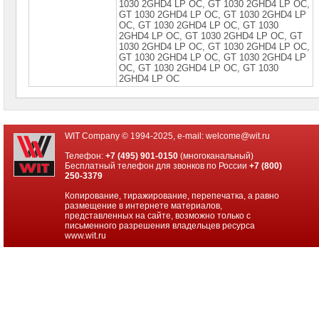
1030 2GНD4 LР ОС, GТ 1030 2GНD4 LР ОС,
Видеокарты
GТ 1030 2GНD4 LР ОС, GТ 1030 2GНD4 LР
Nvidia
ОС, GТ 1030 2GНD4 LР ОС, GТ 1030
MSI
2GНD4 LР ОС, GТ 1030 2GНD4 LР ОС, GТ
►
1030 2GНD4 LР ОС, GТ 1030 2GНD4 LР ОС,
GТ 1030 2GНD4 LР ОС, GТ 1030 2GНD4 LР
Видеокарты
ОС, GТ 1030 2GНD4 LР ОС, GТ 1030
Nvidia
2GНD4 LР ОС
Prof
Корпуса
для
компьютеров
WIT Company © 1994-2025, e-mail:
welcome@wit.ru
Компоненты
Телефон:
+7 (495) 901-0150
(многоканальный)
серверов
Бесплатный телефон для звонков по России
+7 (800)
250-3379
Источники
Копирование, тиражирование, перепечатка, а равно
бесперебойного
размещение в интернете материалов,
питания
представленных на сайте, возможно только с
письменного разрешения владельцев ресурса
Российское
www.wit.ru
ПО
Программное
обеспечение
Термошкафы
IP