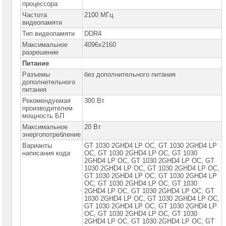
процессора
Жесткие
Частота
2100 МГц
диски
видеопамяти
SATA
Тип видеопамяти
DDR4
Жесткие
Максимальное
4096x2160
диски
разрешение
SSD
Питание
Разъемы
без дополнительного питания
Видеокарты
дополнительного
INTEL
питания
Рекомендуемая
300 Вт
Видеокарты
производителем
AMD
мощность БП
Максимальное
Видеокарты
20 Вт
NVidia
энергопотребление
Варианты
GT 1030 2GHD4 LP OC, GT 1030 2GHD4 LP
Видеокарты
написания кода
OC, GT 1030 2GHD4 LP OС, GT 1030
Nvidia
2GНD4 LP OС, GT 1030 2GНD4 LP OС, GT
Inno3D
1030 2GНD4 LP ОС, GT 1030 2GНD4 LP ОС,
GT 1030 2GНD4 LP ОС, GT 1030 2GНD4 LP
Видеокарты
Nvidia
ОС, GT 1030 2GНD4 LР ОС, GT 1030
ASUS
2GНD4 LР ОС, GT 1030 2GНD4 LР ОС, GT
1030 2GНD4 LР ОС, GT 1030 2GНD4 LР ОС,
Видеокарты
GT 1030 2GНD4 LР ОС, GT 1030 2GНD4 LР
Nvidia
ОС, GT 1030 2GНD4 LР ОС, GТ 1030
Gigabyte
2GНD4 LР ОС, GТ 1030 2GНD4 LР ОС, GТ