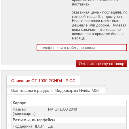
проекторов
поставках.
Указанная цена - последняя, по
Ноутбуки
которой товар был доступен.
Brand
Новые поставки могут быть
Name
дешевле или дороже. Нулевая
цена означает, что товар не
Моноблоки
появлялся в продаже больше
Brand
месяца.
Name
Компьютеры
Brand
Name
Принтеры
плоттеры
МФУ
Описание GT 1030 2GHD4 LP OC
Серверы
Все товары в разделе "Видеокарты Nvidia MSI"
Brand
Name
Корпус
Пассивное
Размер
NV GF1030 2048
сетевое
(видеокарты)
оборудование
Разъемы, интерфейсы
Активное
Поддержка HDCP
Да