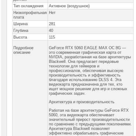
Тип охлаждения
Активное (воздушное)
Жесткие
диски
Низкопрофильная
Нет
SATA
плата
Ширина
281
Жесткие
диски
Глубина
40
SSD
Высота
115
Видеокарты
Подробное
GeForce RTX 5060 EAGLE MAX OC 8G —
INTEL
описание
это современная графическая карта от
NVIDIA, разработанная на базе архитектуры
Видеокарты
Blackwell. Она предлагает передовые
AMD
технологии для геймеров и
профессионалов, обеспечивая высокую
производительность и эффективность
Видеокарты
благодаря использованию DLSS 4. Эта
NVidia
видеокарта предназначена для тех, кто
ищет мощное решение для игр и сложных
Видеокарты
графических задач.
Nvidia
Inno3D
Архитектура и производительность
Видеокарты
Работая на базе архитектуры GeForce RTX
Nvidia
ASUS
5060, эта видеокарта обеспечивает
значительный прирост производительности
Видеокарты
по сравнению с предыдущими поколениями.
Nvidia
Архитектура Blackwell позволяет
Gigabyte
эффективно обрабатывать графические
►