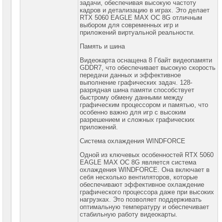
задачи, обеспечивая высокую частоту
кадров и детализацию в играх. Это делает
Видеокарты
RTX 5060 EAGLE MAX OC 8G отличным
Nvidia
выбором для современных игр и
MSI
приложений виртуальной реальности.
Видеокарты
Память и шина
Nvidia
Prof
Видеокарта оснащена 8 Гбайт видеопамяти
GDDR7, что обеспечивает высокую скорость
Корпуса
передачи данных и эффективное
для
выполнение графических задач. 128-
компьютеров
разрядная шина памяти способствует
быстрому обмену данными между
графическим процессором и памятью, что
Компоненты
особенно важно для игр с высоким
серверов
разрешением и сложных графических
приложений.
Источники
бесперебойного
Система охлаждения WINDFORCE
питания
Одной из ключевых особенностей RTX 5060
EAGLE MAX OC 8G является система
Российское
охлаждения WINDFORCE. Она включает в
ПО
себя несколько вентиляторов, которые
обеспечивают эффективное охлаждение
Программное
графического процессора даже при высоких
обеспечение
нагрузках. Это позволяет поддерживать
оптимальную температуру и обеспечивает
Термошкафы
стабильную работу видеокарты.
IP