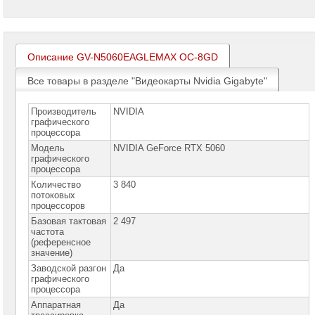
проекторов
Ноутбуки
Brand
Name
Описание GV-N5060EAGLEMAX OC-8GD
Моноблоки
Все товары в разделе "Видеокарты Nvidia Gigabyte"
Brand
Name
Производитель
NVIDIA
графического
Компьютеры
процессора
Brand
Name
Модель
NVIDIA GeForce RTX 5060
графического
процессора
Принтеры
плоттеры
Количество
3 840
МФУ
потоковых
процессоров
Серверы
Базовая тактовая
2 497
Brand
частота
Name
(референсное
значение)
Пассивное
Заводской разгон
Да
сетевое
графического
оборудование
процессора
Аппаратная
Да
Активное