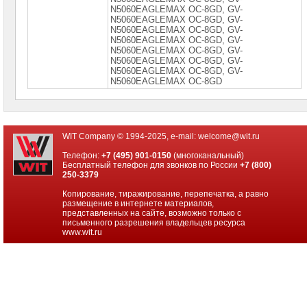
N5060ЕАGLЕМАХ ОС-8GD, GV-
N5060ЕАGLЕМАХ ОС-8GD, GV-
N5060ЕАGLЕМАХ ОС-8GD, GV-
N5060ЕАGLЕМАХ ОС-8GD, GV-
N5060ЕАGLЕМАХ ОС-8GD, GV-
N5060ЕАGLЕМАХ ОС-8GD, GV-
N5060ЕАGLЕМАХ ОС-8GD, GV-
N5060ЕАGLЕМАХ ОС-8GD
WIT Company © 1994-2025, e-mail:
welcome@wit.ru
Телефон:
+7 (495) 901-0150
(многоканальный)
Бесплатный телефон для звонков по России
+7 (800)
250-3379
Копирование, тиражирование, перепечатка, а равно
размещение в интернете материалов,
представленных на сайте, возможно только с
письменного разрешения владельцев ресурса
www.wit.ru