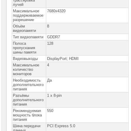
трассировка
сетевое
лучей
оборудование
Максимальное
7680x4320
поддерживаемое
СХД
разрешение
-
системы
Объём
8
хранения
видеопамяти
данных
Тип видеопамяти
GDDR7
Компоненты
Полоса
128
компьютеров
пропускания
шины памяти
Платформы
Видеовыходы
DisplayPort; HDMI
малого
Максимальное
4
размера
количество
мониторов
Материнские
Необходимость
Да
платы
дополнительного
питания
Процессоры
Разъёмы
1 x 8-pin
Intel
дополнительного
питания
Процессоры
Рекомендуемая
550
AMD
мощность блока
питания
Модули
Шина передачи
PCI Express 5.0
памяти
данных