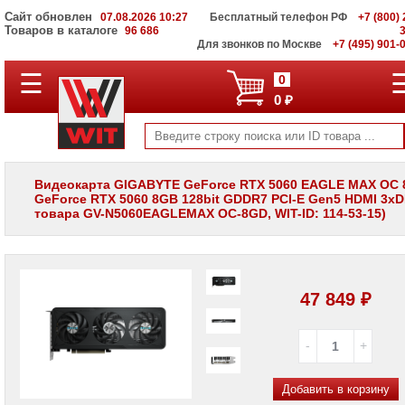
Сайт обновлен
07.08.2026 10:27
Бесплатный телефон РФ
+7 (800) 
Товаров в каталоге
96 686
Для звонков по Москве
+7 (495) 901-
☰
ПОЛНЫЙ
0
КАТАЛОГ
0 ₽
WIT
Корпоративные
серверы
WIT
VV
Видеокарта GIGABYTE GeForce RTX 5060 EAGLE MAX OC 
GeForce RTX 5060 8GB 128bit GDDR7 PCI-E Gen5 HDMI 3xD
Системы
товара GV-N5060EAGLEMAX OC-8GD, WIT-ID: 114-53-15)
хранения
данных
WIT
VI
Мониторы
47 849 ₽
и
LCD
панели
Проекторы
и
Добавить в корзину
лампы
для