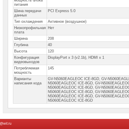
мощность блока
питания
Шина передачи
PCI Express 5.0
данных
Тип охлаждения
Активное (воздушное)
Низкопрофильная
Нет
плата
Ширина
208
Глубина
40
Высота
120
Конфигурация
DisplayPort x 3 (v2.1b), HDMI x 1
видеовыходов
Потребляемая
145
мощность
Варианты
GV-N5060EAGLEOC ICE-8GD, GV-N5060EAGL
написания кода
N5060EАGLEOС IСE-8GD, GV-N5060EАGLEOС
N5060ЕАGLЕOС IСЕ-8GD, GV-N5060ЕАGLЕOС
N5060ЕАGLЕОС IСЕ-8GD, GV-N5060ЕАGLЕОС
N5060ЕАGLЕОС IСЕ-8GD, GV-N5060ЕАGLЕОС
N5060ЕАGLЕОС IСЕ-8GD
@wit.ru