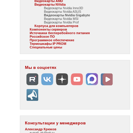
Видеокарты AMD
Видеокарты NVidia
Видеокарты Nvidia Inno3D
Видеокарты Nvidia ASUS
Видеокарты Nvidia Gigabyte
Видеокарты Nvidia MSI
Видеокарты Nvidia Prof
Корпуса для компьютеров
Компоненты серверов
Источники бесперебойного питания
Российское ПО
Программное обеспечение
Термошкафы IP PROM
Специальные цены
Мы в соцсетях
Консультации у менеджеров
Александр Крюков
e-mail: ak@wit.ru