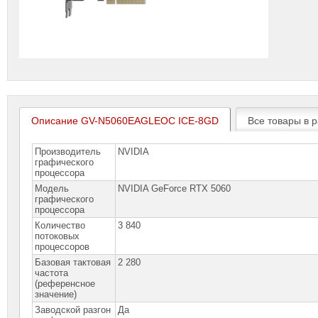
Описание GV-N5060EAGLEOC ICE-8GD
Все товары в р
Производитель
NVIDIA
графического
процессора
Модель
NVIDIA GeForce RTX 5060
графического
процессора
Количество
3 840
потоковых
процессоров
Базовая тактовая
2 280
частота
(референсное
значение)
Заводской разгон
Да