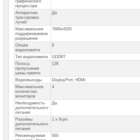
графического
процессора
Аппаратная
Да
трассировка
лучей
Максимальное
7680x4320
поддерживаемое
разрешение
Объём
8
видеопамяти
Тип видеопамяти
GDDR7
Полоса
128
пропускания
шины памяти
Видеовыходы
DisplayPort; HDMI
Максимальное
4
количество
мониторов
Необходимость
Да
дополнительного
питания
Разъёмы
1 x 8-pin
дополнительного
питания
Рекомендуемая
550