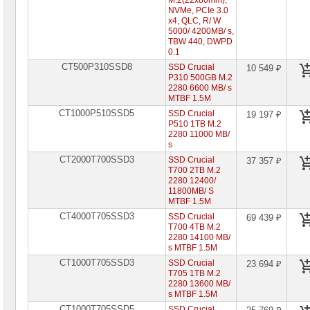
M.2(22x80mm),
NVMe, PCIe 3.0
x4, QLC, R/ W
5000/ 4200MB/ s,
TBW 440, DWPD
0.1
CT500P310SSD8
SSD Crucial
10 549 ₽
P310 500GB M.2
2280 6600 MB/ s
MTBF 1.5M
CT1000P510SSD5
SSD Crucial
19 197 ₽
P510 1TB M.2
2280 11000 MB/
s
CT2000T700SSD3
SSD Crucial
37 357 ₽
T700 2TB M.2
2280 12400/
11800MB/ S
MTBF 1.5M
CT4000T705SSD3
SSD Crucial
69 439 ₽
T700 4TB M.2
2280 14100 MB/
s MTBF 1.5M
CT1000T705SSD3
SSD Crucial
23 694 ₽
T705 1TB M.2
2280 13600 MB/
s MTBF 1.5M
CT1000T705SSD5
SSD Crucial