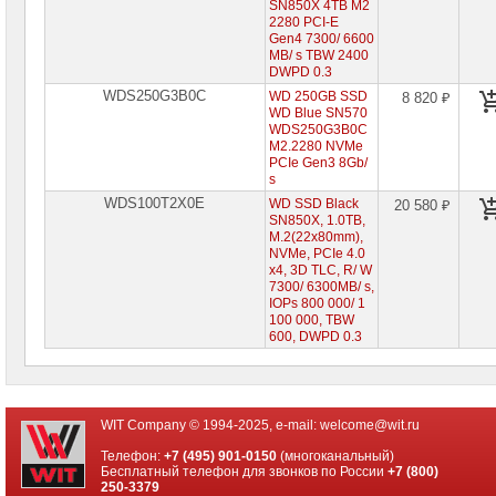
SN850X 4TB M2
2280 PCI-E
Gen4 7300/ 6600
MB/ s TBW 2400
DWPD 0.3
WDS250G3B0C
WD 250GB SSD
8 820 ₽
WD Blue SN570
WDS250G3B0C
M2.2280 NVMe
PCIe Gen3 8Gb/
s
WDS100T2X0E
WD SSD Black
20 580 ₽
SN850X, 1.0TB,
M.2(22x80mm),
NVMe, PCIe 4.0
x4, 3D TLC, R/ W
7300/ 6300MB/ s,
IOPs 800 000/ 1
100 000, TBW
600, DWPD 0.3
WIT Company © 1994-2025, e-mail:
welcome@wit.ru
Телефон:
+7 (495) 901-0150
(многоканальный)
Бесплатный телефон для звонков по России
+7 (800)
250-3379