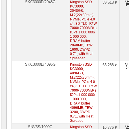
SKC3000D/2048G
Kingston SSD
39 518 ₽
Видеокарты
KC3000,
AMD
2048GB,
M.2(22x80mm),
NVMe, PCIe 4.0
Видеокарты
x4, 3D TLC, R/ W
NVidia
7000/ 7000MB/ s,
IOPs 1 000 000/
Корпуса
1 000 000,
для
DRAM buffer
компьютеров
2048MB, TBW
1600, DWPD
Компоненты
0.71, with Heat
серверов
Spreader
SKC3000D/4096G
Kingston SSD
65 288 ₽
Источники
KC3000,
бесперебойного
4096GB,
питания
M.2(22x80mm),
NVMe, PCIe 4.0
x4, 3D TLC, R/ W
Российское
7000/ 7000MB/ s,
ПО
IOPs 1 000 000/
1 000 000,
Программное
DRAM buffer
обеспечение
4096MB, TBW
3200, DWPD
Термошкафы
0.71, with Heat
IP
Spreader
PROM
SNV3S/1000G
Kingston SSD
16 776 ₽