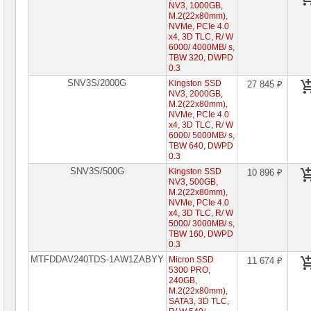
NV3, 1000GB,
Специальные
M.2(22x80mm),
цены
NVMe, PCIe 4.0
x4, 3D TLC, R/ W
6000/ 4000MB/ s,
TBW 320, DWPD
0.3
SNV3S/2000G
Kingston SSD
27 845 ₽
NV3, 2000GB,
M.2(22x80mm),
NVMe, PCIe 4.0
x4, 3D TLC, R/ W
6000/ 5000MB/ s,
TBW 640, DWPD
0.3
SNV3S/500G
Kingston SSD
10 896 ₽
NV3, 500GB,
M.2(22x80mm),
NVMe, PCIe 4.0
x4, 3D TLC, R/ W
5000/ 3000MB/ s,
TBW 160, DWPD
0.3
MTFDDAV240TDS-1AW1ZABYY
Micron SSD
11 674 ₽
5300 PRO,
240GB,
M.2(22x80mm),
SATA3, 3D TLC,