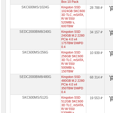
сетевое
Box 10 Pack
оборудование
SKC600MS/1024G
Kingston SSD
28 788 ₽
1024GB SKC600
СХД
3D TLC, mSATA,
-
R/ W 550/
системы
520MB/ s,
хранения
600TBW
данных
SEDC2000BM8/240G
Kingston SSD
34 157 ₽
240GB M.2 2280
Компоненты
PCIe 4.0 x4
компьютеров
175TBW DWPD
0.4
Платформы
SKC600MS/256G
Kingston SSD
10 939 ₽
малого
256GB SKC600
размера
3D TLC, mSATA,
R/ W 550/
Материнские
500MB/ s,
платы
150TBW
SEDC2000BM8/480G
Kingston SSD
68 314 ₽
Процессоры
480GB M.2 2280
Intel
PCIe 4.0 x4
350TBW DWPD
Процессоры
0.4
AMD
SKC600MS/512G
Kingston SSD
19 553 ₽
512GB SKC600
Модули
3D TLC, mSATA,
памяти
R/ W 550/
520MB/ s,