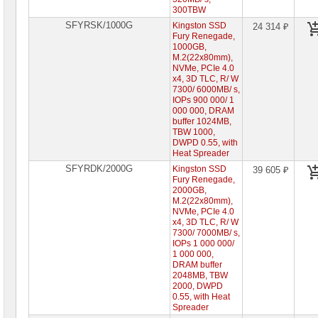
300TBW
Жесткие
диски
SFYRSK/1000G
Kingston SSD
24 314 ₽
SATA
Fury Renegade,
1000GB,
M.2(22x80mm),
Жесткие
NVMe, PCIe 4.0
диски
x4, 3D TLC, R/ W
SSD
7300/ 6000MB/ s,
Жесткие
IOPs 900 000/ 1
диски
000 000, DRAM
M.2
buffer 1024MB,
►
TBW 1000,
DWPD 0.55, with
Жесткие
Heat Spreader
диски
SFYRDK/2000G
2"5
Kingston SSD
39 605 ₽
Fury Renegade,
Жесткие
2000GB,
диски
M.2(22x80mm),
PCI-
NVMe, PCIe 4.0
E
x4, 3D TLC, R/ W
7300/ 7000MB/ s,
Внешние
IOPs 1 000 000/
SSD
1 000 000,
USB
DRAM buffer
3
2048MB, TBW
2000, DWPD
Видеокарты
0.55, with Heat
INTEL
Spreader