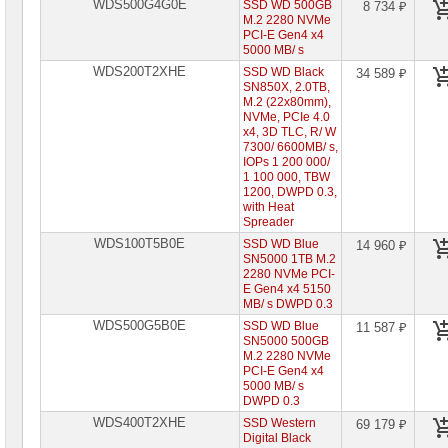
WDS500G4G0E
SSD WD 500GB
8 734 ₽
M.2 2280 NVMe
PCI-E Gen4 x4
5000 MB/ s
WDS200T2XHE
SSD WD Black
34 589 ₽
SN850X, 2.0TB,
M.2 (22x80mm),
NVMe, PCIe 4.0
x4, 3D TLC, R/ W
7300/ 6600MB/ s,
IOPs 1 200 000/
1 100 000, TBW
1200, DWPD 0.3,
with Heat
Spreader
WDS100T5B0E
SSD WD Blue
14 960 ₽
SN5000 1TB M.2
2280 NVMe PCI-
E Gen4 x4 5150
MB/ s DWPD 0.3
WDS500G5B0E
SSD WD Blue
11 587 ₽
SN5000 500GB
M.2 2280 NVMe
PCI-E Gen4 x4
5000 MB/ s
DWPD 0.3
WDS400T2XHE
SSD Western
69 179 ₽
Digital Black