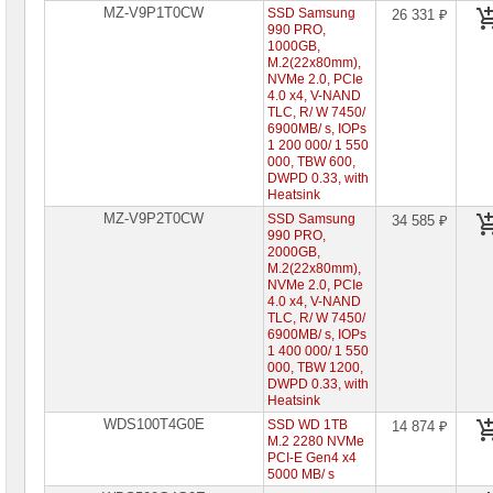
MZ-V9P1T0CW
SSD Samsung
26 331 ₽
990 PRO,
1000GB,
M.2(22x80mm),
NVMe 2.0, PCIe
4.0 x4, V-NAND
TLC, R/ W 7450/
6900MB/ s, IOPs
1 200 000/ 1 550
000, TBW 600,
DWPD 0.33, with
Heatsink
MZ-V9P2T0CW
SSD Samsung
34 585 ₽
990 PRO,
2000GB,
M.2(22x80mm),
NVMe 2.0, PCIe
4.0 x4, V-NAND
TLC, R/ W 7450/
6900MB/ s, IOPs
1 400 000/ 1 550
000, TBW 1200,
DWPD 0.33, with
Heatsink
WDS100T4G0E
SSD WD 1TB
14 874 ₽
M.2 2280 NVMe
PCI-E Gen4 x4
5000 MB/ s