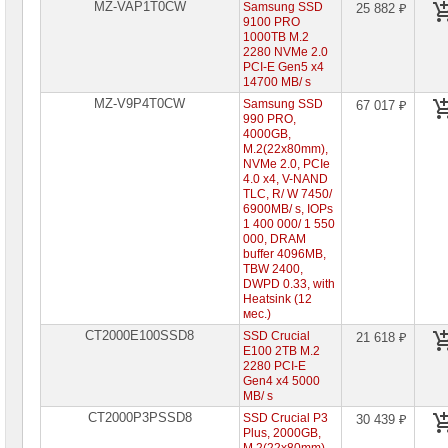
MZ-VAP1T0CW
Samsung SSD
25 882 ₽
9100 PRO
1000TB M.2
2280 NVMe 2.0
PCI-E Gen5 x4
14700 MB/ s
MZ-V9P4T0CW
Samsung SSD
67 017 ₽
990 PRO,
4000GB,
M.2(22x80mm),
NVMe 2.0, PCIe
4.0 x4, V-NAND
TLC, R/ W 7450/
6900MB/ s, IOPs
1 400 000/ 1 550
000, DRAM
buffer 4096MB,
TBW 2400,
DWPD 0.33, with
Heatsink (12
мес.)
CT2000E100SSD8
SSD Crucial
21 618 ₽
E100 2TB M.2
2280 PCI-E
Gen4 x4 5000
MB/ s
CT2000P3PSSD8
SSD Crucial P3
30 439 ₽
Plus, 2000GB,