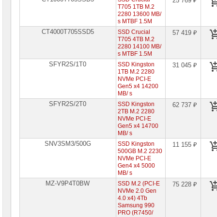
25 769 ₽
T705 1TB M.2
2280 13600 MB/
s MTBF 1.5M
CT4000T705SSD5
SSD Crucial
57 419 ₽
T705 4TB M.2
2280 14100 MB/
s MTBF 1.5M
SFYR2S/1T0
SSD Kingston
31 045 ₽
1TB M.2 2280
NVMe PCI-E
Gen5 x4 14200
MB/ s
SFYR2S/2T0
SSD Kingston
62 737 ₽
2TB M.2 2280
NVMe PCI-E
Gen5 x4 14700
MB/ s
SNV3SM3/500G
SSD Kingston
11 155 ₽
500GB M.2 2230
NVMe PCI-E
Gen4 x4 5000
MB/ s
MZ-V9P4T0BW
SSD M.2 (PCI-E
75 228 ₽
NVMe 2.0 Gen
4.0 x4) 4Tb
Samsung 990
PRO (R7450/