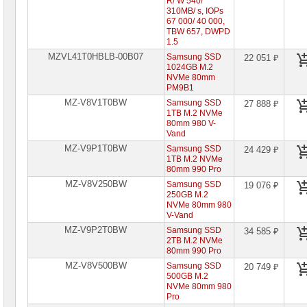
R/ W 540/
310MB/ s, IOPs
67 000/ 40 000,
TBW 657, DWPD
1.5
MZVL41T0HBLB-00B07
Samsung SSD
22 051 ₽
1024GB M.2
NVMe 80mm
PM9B1
MZ-V8V1T0BW
Samsung SSD
27 888 ₽
1TB M.2 NVMe
80mm 980 V-
Vand
MZ-V9P1T0BW
Samsung SSD
24 429 ₽
1TB M.2 NVMe
80mm 990 Pro
MZ-V8V250BW
Samsung SSD
19 076 ₽
250GB M.2
NVMe 80mm 980
V-Vand
MZ-V9P2T0BW
Samsung SSD
34 585 ₽
2TB M.2 NVMe
80mm 990 Pro
MZ-V8V500BW
Samsung SSD
20 749 ₽
500GB M.2
NVMe 80mm 980
Pro