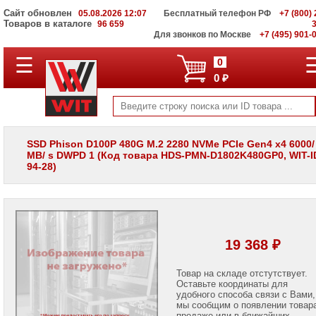
Сайт обновлен
05.08.2026 12:07
Бесплатный телефон РФ
+7 (800) 
Товаров в каталоге
96 659
Для звонков по Москве
+7 (495) 901-
☰
ПОЛНЫЙ
0
КАТАЛОГ
0 ₽
WIT
Корпоративные
серверы
WIT
VV
SSD Phison D100P 480G M.2 2280 NVMe PCIe Gen4 x4 6000/
MB/ s DWPD 1 (Код товара HDS-PMN-D1802K480GP0, WIT-ID
Системы
94-28)
хранения
данных
WIT
VI
Мониторы
и
19 368 ₽
LCD
панели
Товар на складе отстутствует.
Оставьте координаты для
Проекторы
и
удобного способа связи с Вами,
лампы
мы сообщим о появлении товар
для
продаже или в ближайших