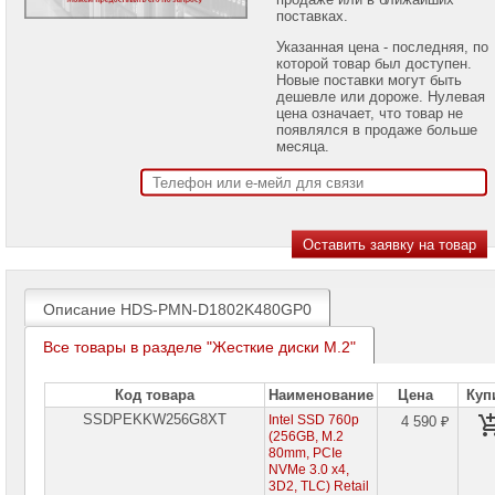
проекторов
поставках.
Указанная цена - последняя, по
Ноутбуки
которой товар был доступен.
Brand
Новые поставки могут быть
Name
дешевле или дороже. Нулевая
цена означает, что товар не
Моноблоки
появлялся в продаже больше
Brand
месяца.
Name
Компьютеры
Brand
Name
Принтеры
плоттеры
МФУ
Описание HDS-PMN-D1802K480GP0
Серверы
Все товары в разделе "Жесткие диски M.2"
Brand
Name
Код товара
Наименование
Цена
Куп
Пассивное
SSDPEKKW256G8XT
Intel SSD 760p
4 590 ₽
сетевое
(256GB, M.2
оборудование
80mm, PCIe
NVMe 3.0 x4,
Активное
3D2, TLC) Retail