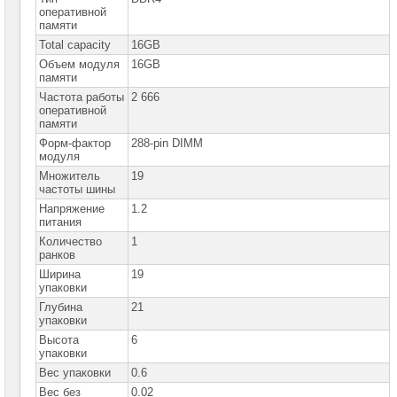
сетевое
оперативной
оборудование
памяти
Total capacity
16GB
СХД
-
Объем модуля
16GB
системы
памяти
хранения
Частота работы
2 666
данных
оперативной
памяти
Компоненты
компьютеров
Форм-фактор
288-pin DIMM
модуля
Множитель
Платформы
19
малого
частоты шины
размера
Напряжение
1.2
питания
Материнские
Количество
1
платы
ранков
Ширина
19
Процессоры
упаковки
Intel
Глубина
21
упаковки
Процессоры
AMD
Высота
6
упаковки
Модули
Вес упаковки
0.6
памяти
Вес без
0.02