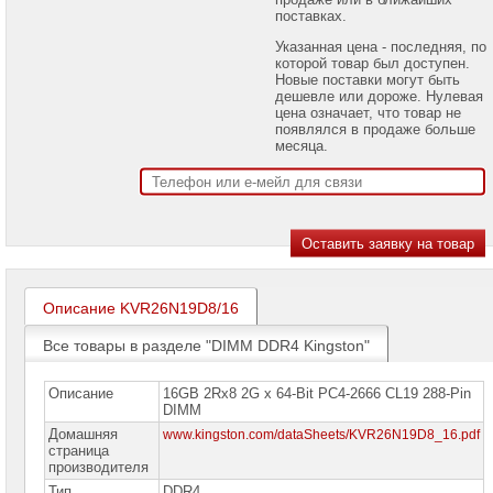
проекторов
поставках.
Указанная цена - последняя, по
Ноутбуки
которой товар был доступен.
Brand
Новые поставки могут быть
Name
дешевле или дороже. Нулевая
цена означает, что товар не
Моноблоки
появлялся в продаже больше
Brand
месяца.
Name
Компьютеры
Brand
Name
Принтеры
плоттеры
МФУ
Описание KVR26N19D8/16
Серверы
Все товары в разделе "DIMM DDR4 Kingston"
Brand
Name
Описание
16GB 2Rx8 2G x 64-Bit PC4-2666 CL19 288-Pin
Пассивное
DIMM
сетевое
Домашняя
www.kingston.com/dataSheets/KVR26N19D8_16.pdf
оборудование
страница
производителя
Активное
Тип
DDR4