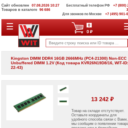
Сайт обновлен
07.08.2026 10:27
Бесплатный телефон РФ
+7 (800) 
Товаров в каталоге
96 686
Для звонков по Москве
+7 (495) 901-
☰
ПОЛНЫЙ
0
КАТАЛОГ
0 ₽
WIT
Корпоративные
серверы
WIT
VV
Kingston DIMM DDR4 16GB 2666MHz (PC4-21300) Non-ECC
Unbuffered DIMM 1.2V (Код товара KVR26N19D8/16, WIT-ID:
Системы
22-43)
хранения
данных
WIT
VI
Мониторы
и
13 242 ₽
LCD
панели
Товар на складе отстутствует.
Оставьте координаты для
Проекторы
и
удобного способа связи с Вами,
лампы
мы сообщим о появлении товар
для
продаже или в ближайших