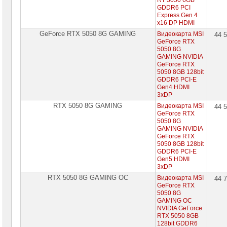
RT 3050 6GB
GDDR6 PCI
Жесткие
Express Gen 4
диски
x16 DP HDMI
SATA
GeForce RTX 5050 8G GAMING
Видеокарта MSI
44 
GeForce RTX
Жесткие
5050 8G
диски
SSD
GAMING NVIDIA
GeForce RTX
5050 8GB 128bit
Видеокарты
GDDR6 PCI-E
INTEL
Gen4 HDMI
3xDP
Видеокарты
RTX 5050 8G GAMING
Видеокарта MSI
44 
AMD
GeForce RTX
5050 8G
Видеокарты
GAMING NVIDIA
NVidia
GeForce RTX
5050 8GB 128bit
Видеокарты
GDDR6 PCI-E
Nvidia
Gen5 HDMI
Inno3D
3xDP
Видеокарты
RTX 5050 8G GAMING OC
Видеокарта MSI
44 
Nvidia
GeForce RTX
ASUS
5050 8G
GAMING OC
Видеокарты
NVIDIA GeForce
Nvidia
RTX 5050 8GB
Gigabyte
128bit GDDR6