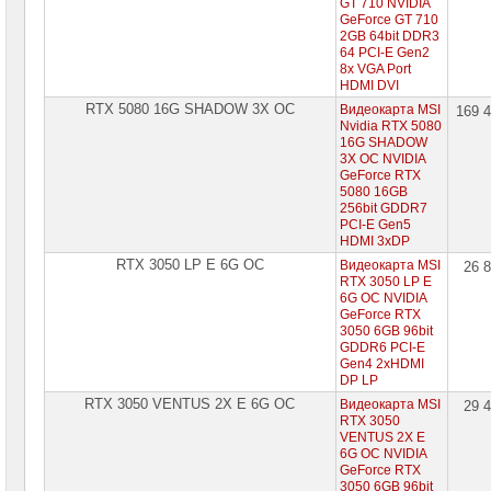
GT 710 NVIDIA
GeForce GT 710
2GB 64bit DDR3
64 PCI-E Gen2
8x VGA Port
HDMI DVI
RTX 5080 16G SHADOW 3X OC
Видеокарта MSI
169 
Nvidia RTX 5080
16G SHADOW
3X OC NVIDIA
GeForce RTX
5080 16GB
256bit GDDR7
PCI-E Gen5
HDMI 3xDP
RTX 3050 LP E 6G OC
Видеокарта MSI
26 
RTX 3050 LP E
6G OC NVIDIA
GeForce RTX
3050 6GB 96bit
GDDR6 PCI-E
Gen4 2xHDMI
DP LP
RTX 3050 VENTUS 2X E 6G OC
Видеокарта MSI
29 
RTX 3050
VENTUS 2X E
6G OC NVIDIA
GeForce RTX
3050 6GB 96bit