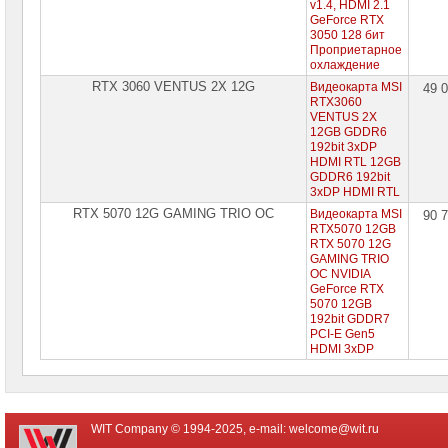
v1.4, HDMI 2.1
GeForce RTX
3050 128 бит
Проприетарное
охлаждение
RTX 3060 VENTUS 2X 12G
Видеокарта MSI
49 
RTX3060
VENTUS 2X
12GB GDDR6
192bit 3xDP
HDMI RTL 12GB
GDDR6 192bit
3xDP HDMI RTL
RTX 5070 12G GAMING TRIO OC
Видеокарта MSI
90 
RTX5070 12GB
RTX 5070 12G
GAMING TRIO
OC NVIDIA
GeForce RTX
5070 12GB
192bit GDDR7
PCI-E Gen5
HDMI 3xDP
WIT Company © 1994-2025, e-mail:
welcome@wit.ru