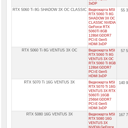
3xDP
RTX 5060 Ti 8G SHADOW 3X OC CLASSIC
Видеокарта MSI
55 
RTX 5060 Ti 8G
SHADOW 3X OC
CLASSIC NVIDIA
GeForce RTX
5060Ti 8GB
128bit GDDR7
PCI-E Gen5
HDMI 3xDP
RTX 5060 Ti 8G VENTUS 3X OC
Видеокарта MSI
57 
RTX 5060 Ti 8G
VENTUS 3X OC
RTX 5060 Ti 8GB
128bit GDDR7
PCI-E Gen5
HDMI 3xDP
RTX 5070 Ti 16G VENTUS 3X
Видеокарта MSI
140 
RTX 5070 Ti 16G
VENTUS 3X RTX
5060Ti 16GB
256bit GDDR7
PCI-E Gen5
HDMI 3xDP
RTX 5080 16G VENTUS 3X
Видеокарта MSI
167 
RTX 5080 16G
VENTUS 3X
NVIDIA GeForce