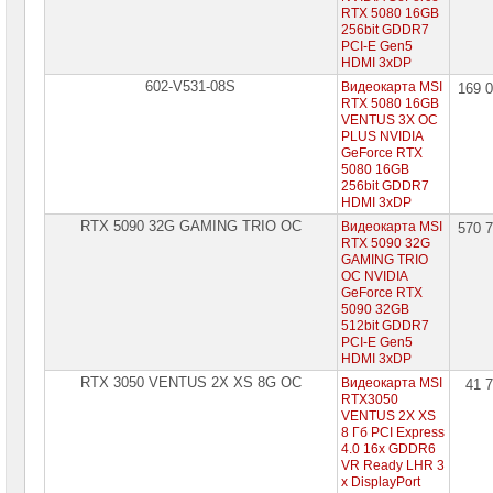
RTX 5080 16GB
256bit GDDR7
PCI-E Gen5
HDMI 3xDP
602-V531-08S
Видеокарта MSI
169 
RTX 5080 16GB
VENTUS 3X OC
PLUS NVIDIA
GeForce RTX
5080 16GB
256bit GDDR7
HDMI 3xDP
RTX 5090 32G GAMING TRIO OC
Видеокарта MSI
570 
RTX 5090 32G
GAMING TRIO
OC NVIDIA
GeForce RTX
5090 32GB
512bit GDDR7
PCI-E Gen5
HDMI 3xDP
RTX 3050 VENTUS 2X XS 8G OC
Видеокарта MSI
41 
RTX3050
VENTUS 2X XS
8 Гб PCI Express
4.0 16x GDDR6
VR Ready LHR 3
x DisplayPort