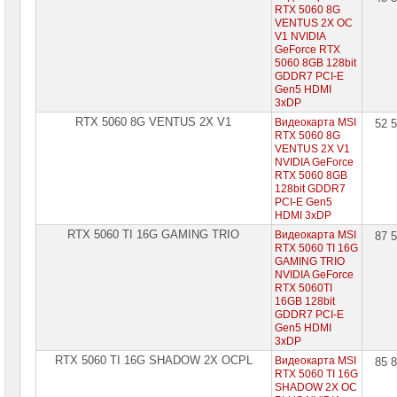
RTX 5060 8G
VENTUS 2X OC
V1 NVIDIA
GeForce RTX
5060 8GB 128bit
GDDR7 PCI-E
Gen5 HDMI
3xDP
RTX 5060 8G VENTUS 2X V1
Видеокарта MSI
52 
RTX 5060 8G
VENTUS 2X V1
NVIDIA GeForce
RTX 5060 8GB
128bit GDDR7
PCI-E Gen5
HDMI 3xDP
RTX 5060 TI 16G GAMING TRIO
Видеокарта MSI
87 
RTX 5060 TI 16G
GAMING TRIO
NVIDIA GeForce
RTX 5060TI
16GB 128bit
GDDR7 PCI-E
Gen5 HDMI
3xDP
RTX 5060 TI 16G SHADOW 2X OCPL
Видеокарта MSI
85 
RTX 5060 TI 16G
SHADOW 2X OC