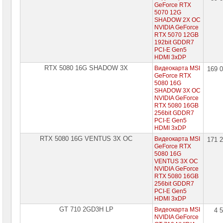
GeForce RTX
5070 12G
SHADOW 2X OC
NVIDIA GeForce
RTX 5070 12GB
192bit GDDR7
PCI-E Gen5
HDMI 3xDP
RTX 5080 16G SHADOW 3X
Видеокарта MSI
169 
GeForce RTX
5080 16G
SHADOW 3X OC
NVIDIA GeForce
RTX 5080 16GB
256bit GDDR7
PCI-E Gen5
HDMI 3xDP
RTX 5080 16G VENTUS 3X OC
Видеокарта MSI
171 
GeForce RTX
5080 16G
VENTUS 3X OC
NVIDIA GeForce
RTX 5080 16GB
256bit GDDR7
PCI-E Gen5
HDMI 3xDP
GT 710 2GD3H LP
Видеокарта MSI
4 
NVIDIA GeForce