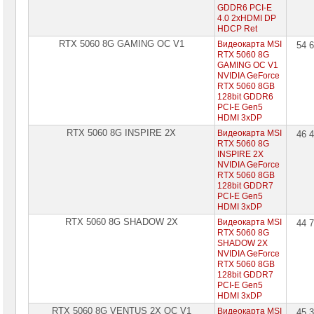
GDDR6 PCI-E
4.0 2xHDMI DP
HDCP Ret
RTX 5060 8G GAMING OC V1
Видеокарта MSI
54 
RTX 5060 8G
GAMING OC V1
NVIDIA GeForce
RTX 5060 8GB
128bit GDDR6
PCI-E Gen5
HDMI 3xDP
RTX 5060 8G INSPIRE 2X
Видеокарта MSI
46 
RTX 5060 8G
INSPIRE 2X
NVIDIA GeForce
RTX 5060 8GB
128bit GDDR7
PCI-E Gen5
HDMI 3xDP
RTX 5060 8G SHADOW 2X
Видеокарта MSI
44 
RTX 5060 8G
SHADOW 2X
NVIDIA GeForce
RTX 5060 8GB
128bit GDDR7
PCI-E Gen5
HDMI 3xDP
RTX 5060 8G VENTUS 2X OC V1
Видеокарта MSI
45 