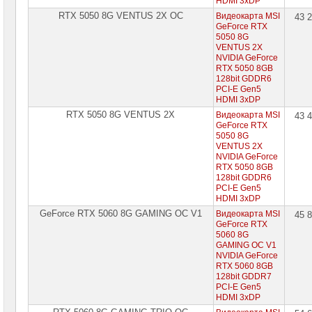
HDMI 3xDP
PROM
RTX 5050 8G VENTUS 2X OC
Видеокарта MSI
43 
GeForce RTX
Специальные
5050 8G
цены
VENTUS 2X
NVIDIA GeForce
RTX 5050 8GB
128bit GDDR6
PCI-E Gen5
HDMI 3xDP
RTX 5050 8G VENTUS 2X
Видеокарта MSI
43 
GeForce RTX
5050 8G
VENTUS 2X
NVIDIA GeForce
RTX 5050 8GB
128bit GDDR6
PCI-E Gen5
HDMI 3xDP
GeForce RTX 5060 8G GAMING OC V1
Видеокарта MSI
45 
GeForce RTX
5060 8G
GAMING OC V1
NVIDIA GeForce
RTX 5060 8GB
128bit GDDR7
PCI-E Gen5
HDMI 3xDP