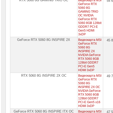
RTX 5060 8G GAMING TRIO OC
Видеокарта MSI
54 
GeForce RTX
5060 8G
GAMING TRIO
OC NVIDIA
GeForce RTX
5060 8GB 128bit
GDDR7 PCI-E
Gen5 HDMI
3xDP
GeForce RTX 5060 8G INSPIRE 2X
Видеокарта MSI
45 
GeForce RTX
5060 8G
INSPIRE 2X
NVIDIA GeForce
RTX 5060 8GB
128bit GDDR7
PCI-E Gen5
HDMI 3xDP
RTX 5060 8G INSPIRE 2X OC
Видеокарта MSI
49 
GeForce RTX
5060 8G
INSPIRE 2X OC
NVIDIA GeForce
RTX 5060 8GB
128bit GDDR7
PCI-E Gen5 x16
HDMI 3xDP
GeForce RTX 5060 8G INSPIRE ITX OC
Видеокарта MSI
47 