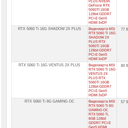
PLUS NVIDIA
GeForce RTX
5060TI 16GB
128bit GDDR7
PCI-E Gen5
HDMI 3xDP
RTX 5060 Ti 16G SHADOW 2X PLUS
Видеокарта MSI
77 
RTX 5060 Ti 16G
SHADOW 2X
PLUS RTX
5060Ti 16GB
128bit GDDR7
PCI-E Gen5
HDMI 3xDP
RTX 5060 Ti 16G VENTUS 2X PLUS
Видеокарта MSI
80 
RTX 5060 Ti 16G
VENTUS 2X
PLUS RTX
5060Ti 16GB
128bit GDDR7
PCI-E Gen5
HDMI 3xDP
RTX 5060 Ti 8G GAMING OC
Видеокарта MSI
57 
RTX 5060 Ti 8G
GAMING OC
RTX 5060 Ti,
8GB 128bit
GDDR7 PCI-E
Gen5 HDMI