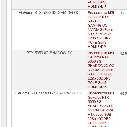
PCI-E Gen5
Видеокарты
HDMI 3xDP
Nvidia
MSI
GeForce RTX 5050 8G GAMING OC
Видеокарта MSI
36 
►
GeForce RTX
5050 8G
Видеокарты
GAMING OC
Nvidia
NVIDIA GeForce
Prof
RTX 5050 8GB
128bit GDDR7
Корпуса
PCI-E Gen5
для
HDMI 3xDP
компьютеров
RTX 5050 8G SHADOW 2X
Видеокарта MSI
42 
GeForce RTX
Компоненты
5050 8G
серверов
SHADOW 2X OC
NVIDIA GeForce
RTX 5050 8GB
Источники
128bit GDDR6
бесперебойного
питания
PCI-E Gen5
HDMI 3xDP
GeForce RTX 5050 8G SHADOW 2X OC
Российское
Видеокарта MSI
43 
ПО
GeForce RTX
5050 8G
SHADOW 2X OC
Программное
NVIDIA GeForce
обеспечение
RTX 5050 8GB
128bit GDDR6
Термошкафы
PCI-E Gen5
IP