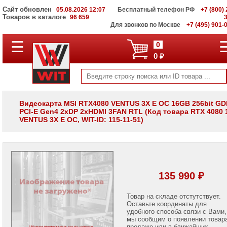
Сайт обновлен
05.08.2026 12:07
Бесплатный телефон РФ
+7 (800) 
Товаров в каталоге
96 659
Для звонков по Москве
+7 (495) 901-
☰
ПОЛНЫЙ
0
КАТАЛОГ
0 ₽
WIT
Корпоративные
серверы
WIT
VV
Видеокарта MSI RTX4080 VENTUS 3X E OC 16GB 256bit G
PCI-E Gen4 2xDP 2xHDMI 3FAN RTL (Код товара RTX 4080
Системы
VENTUS 3X E OC, WIT-ID: 115-11-51)
хранения
данных
WIT
VI
Мониторы
и
135 990 ₽
LCD
панели
Товар на складе отстутствует.
Оставьте координаты для
Проекторы
и
удобного способа связи с Вами,
лампы
мы сообщим о появлении товар
для
продаже или в ближайших