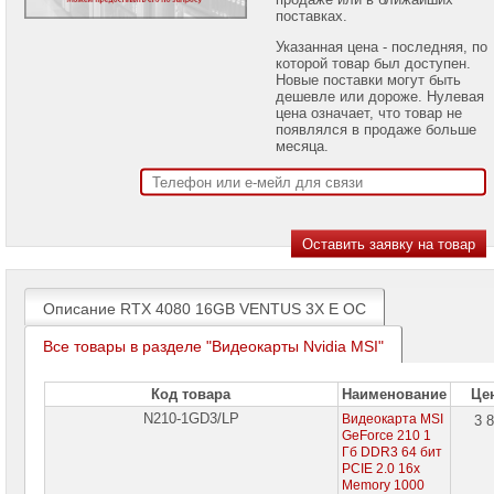
проекторов
поставках.
Указанная цена - последняя, по
Ноутбуки
которой товар был доступен.
Brand
Новые поставки могут быть
Name
дешевле или дороже. Нулевая
цена означает, что товар не
Моноблоки
появлялся в продаже больше
Brand
месяца.
Name
Компьютеры
Brand
Name
Принтеры
плоттеры
МФУ
Описание RTX 4080 16GB VENTUS 3X E OC
Серверы
Все товары в разделе "Видеокарты Nvidia MSI"
Brand
Name
Код товара
Наименование
Це
Пассивное
N210-1GD3/LP
Видеокарта MSI
3 
сетевое
GeForce 210 1
оборудование
Гб DDR3 64 бит
PCIE 2.0 16x
Активное
Memory 1000