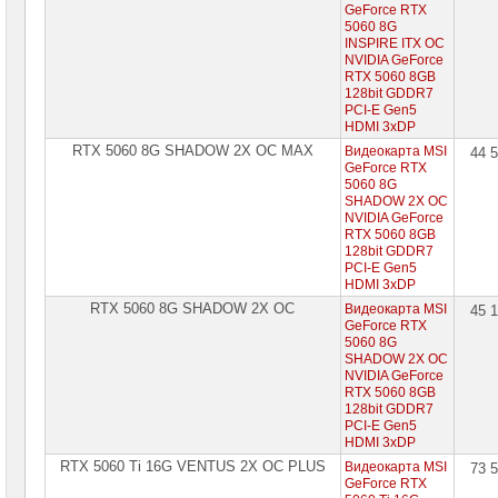
GeForce RTX
5060 8G
INSPIRE ITX OC
NVIDIA GeForce
RTX 5060 8GB
128bit GDDR7
PCI-E Gen5
HDMI 3xDP
RTX 5060 8G SHADOW 2X OC MAX
Видеокарта MSI
44 
GeForce RTX
5060 8G
SHADOW 2X OC
NVIDIA GeForce
RTX 5060 8GB
128bit GDDR7
PCI-E Gen5
HDMI 3xDP
RTX 5060 8G SHADOW 2X OC
Видеокарта MSI
45 
GeForce RTX
5060 8G
SHADOW 2X OC
NVIDIA GeForce
RTX 5060 8GB
128bit GDDR7
PCI-E Gen5
HDMI 3xDP
RTX 5060 Ti 16G VENTUS 2X OC PLUS
Видеокарта MSI
73 
GeForce RTX