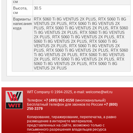
сетевое
см
оборудование
Высота,
30.5
см
СХД
Варианты
RTX 5060 Ti 8G VENTUS 2X PLUS, RTX 5060 Ti 8G
-
написания
VENTUS 2X PLUS, RTX 5060 Ti 8G VЕNTUS 2X
системы
кода
PLUS, RTX 5060 Ti 8G VЕNTUS 2X РLUS, RTX 5060
хранения
Ti 8G VЕNTUS 2X РLUS, RТX 5060 Тi 8G VЕNТUS
данных
2X РLUS, RТX 5060 Тi 8G VЕNТUS 2X РLUS, RТX
5060 Тi 8G VЕNТUS 2X РLUS, RТX 5060 Тi 8G
Компоненты
VЕNТUS 2X РLUS, RТХ 5060 Тi 8G VЕNТUS 2Х
компьютеров
РLUS, RТХ 5060 Тi 8G VЕNТUS 2Х РLUS, RТХ 5060
Тi 8G VЕNТUS 2Х РLUS, RТХ 5060 Тi 8G VЕNТUS
Платформы
2Х РLUS, RТХ 5060 Тi 8G VЕNТUS 2Х РLUS, RТХ
малого
5060 Тi 8G VЕNТUS 2Х РLUS, RТХ 5060 Тi 8G
размера
VЕNТUS 2Х РLUS
Материнские
платы
WIT Company © 1994-2025, e-mail:
welcome@wit.ru
Процессоры
Intel
Телефон:
+7 (495) 901-0150
(многоканальный)
Бесплатный телефон для звонков по России
+7 (800)
Процессоры
250-3379
AMD
Копирование, тиражирование, перепечатка, а равно
размещение в интернете материалов,
Модули
представленных на сайте, возможно только с
памяти
письменного разрешения владельцев ресурса