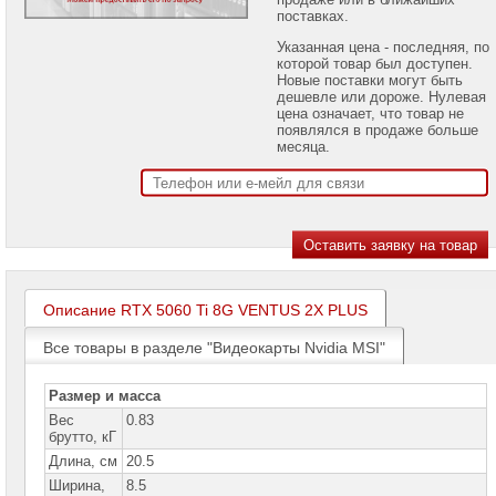
проекторов
поставках.
Указанная цена - последняя, по
Ноутбуки
которой товар был доступен.
Brand
Новые поставки могут быть
Name
дешевле или дороже. Нулевая
цена означает, что товар не
Моноблоки
появлялся в продаже больше
Brand
месяца.
Name
Компьютеры
Brand
Name
Принтеры
плоттеры
МФУ
Описание RTX 5060 Ti 8G VENTUS 2X PLUS
Серверы
Все товары в разделе "Видеокарты Nvidia MSI"
Brand
Name
Размер и масса
Пассивное
Вес
0.83
сетевое
брутто, кГ
оборудование
Длина, см
20.5
Активное
Ширина,
8.5