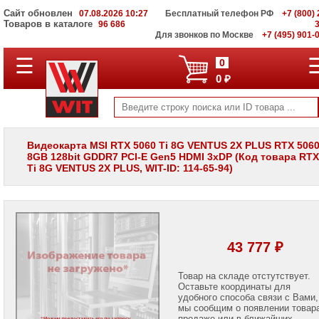
Сайт обновлен
07.08.2026 10:27
Бесплатный телефон РФ
+7 (800) 
Товаров в каталоге
96 686
Для звонков по Москве
+7 (495) 901-
☰
ПОЛНЫЙ
0
КАТАЛОГ
0 ₽
WIT
Корпоративные
серверы
WIT
VV
Видеокарта MSI RTX 5060 Ti 8G VENTUS 2X PLUS RTX 5060
8GB 128bit GDDR7 PCI-E Gen5 HDMI 3xDP (Код товара RTX
Системы
Ti 8G VENTUS 2X PLUS, WIT-ID: 114-65-94)
хранения
данных
WIT
VI
Мониторы
и
43 777 ₽
LCD
панели
Товар на складе отстутствует.
Оставьте координаты для
Проекторы
и
удобного способа связи с Вами,
лампы
мы сообщим о появлении товар
для
продаже или в ближайших