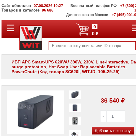
Сайт обновлен
07.08.2026 10:27
Бесплатный телефон РФ
+7 (800) 
Товаров в каталоге
96 686
Для звонков по Москве
+7 (495) 901-
☰
ПОЛНЫЙ
0
КАТАЛОГ
0 ₽
WIT
Корпоративные
серверы
WIT
VV
ИБП APC Smart-UPS 620VA/ 390W, 230V, Line-Interactive, Dat
surge protection, Hot Swap User Replaceable Batteries,
Системы
PowerChute (Код товара SC620I, WIT-ID: 105-29-29)
хранения
данных
WIT
VI
Мониторы
36 540 ₽
и
LCD
панели
Проекторы
и
Добавить в корзину
лампы
для