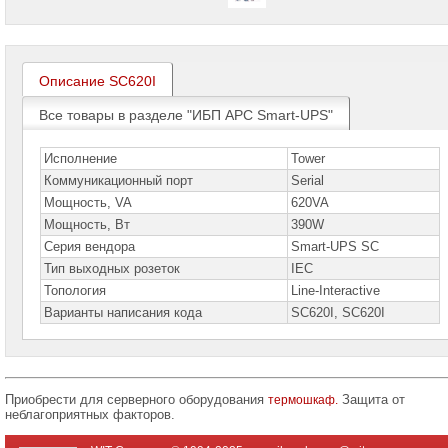
проекторов
Ноутбуки
Brand
Name
Описание SC620I
Моноблоки
Все товары в разделе "ИБП APC Smart-UPS"
Brand
Name
Исполнение
Tower
Компьютеры
Коммуникационный порт
Serial
Brand
Мощность, VA
620VA
Name
Мощность, Вт
390W
Принтеры
Серия вендора
Smart-UPS SC
плоттеры
Тип выходных розеток
IEC
МФУ
Топология
Line-Interactive
Серверы
Варианты написания кода
SC620I, SC620I
Brand
Name
Пассивное
сетевое
Приобрести для серверного оборудования
Защита от
термошкаф.
оборудование
неблагоприятных факторов.
Активное