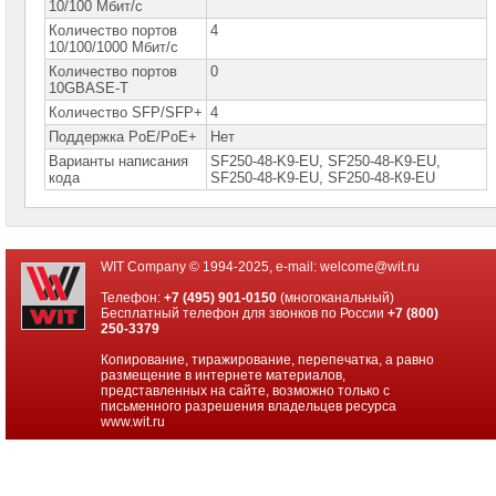
сетевое
10/100 Мбит/с
оборудование
Количество портов
4
10/100/1000 Мбит/с
Оборудование
Количество портов
0
для
10GBASE-T
IP-
телефонии
Количество SFP/SFP+
4
Поддержка PoE/PoE+
Нет
Сетевое
Варианты написания
SF250-48-K9-EU, SF250-48-K9-EU,
оборудование
кода
SF250-48-K9-ЕU, SF250-48-К9-ЕU
Ubiquity
Сетевые
адаптеры
WIT Company © 1994-2025, e-mail:
welcome@wit.ru
Сетевое
оборудование
Телефон:
+7 (495) 901-0150
(многоканальный)
Allied
Бесплатный телефон для звонков по России
+7 (800)
Telesis
250-3379
Копирование, тиражирование, перепечатка, а равно
Сетевое
размещение в интернете материалов,
оборудование
представленных на сайте, возможно только с
Huawei
письменного разрешения владельцев ресурса
www.wit.ru
Сетевое
оборудование
Zyxel