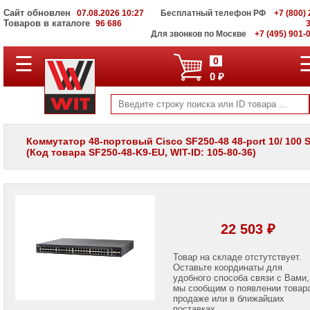
Сайт обновлен
07.08.2026 10:27
Бесплатный телефон РФ
+7 (800) 
Товаров в каталоге
96 686
Для звонков по Москве
+7 (495) 901-
☰
ПОЛНЫЙ
0
КАТАЛОГ
0 ₽
WIT
Корпоративные
серверы
WIT
VV
Коммутатор 48-портовый Cisco SF250-48 48-port 10/ 100 
(Код товара SF250-48-K9-EU, WIT-ID: 105-80-36)
Системы
хранения
данных
WIT
VI
Мониторы
22 503 ₽
и
LCD
панели
Товар на складе отстутствует.
Оставьте координаты для
удобного способа связи с Вами,
Проекторы
мы сообщим о появлении товар
и
лампы
продаже или в ближайших
для
поставках.