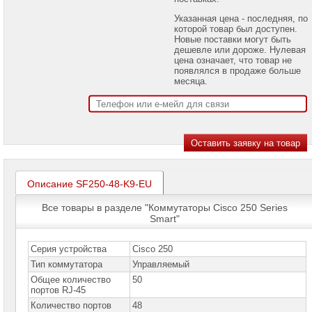
проекторов
Указанная цена - последняя, по
которой товар был доступен.
Ноутбуки
Новые поставки могут быть
Brand
дешевле или дороже. Нулевая
Name
цена означает, что товар не
появлялся в продаже больше
Моноблоки
месяца.
Brand
Name
Компьютеры
Brand
Name
Принтеры
плоттеры
Описание SF250-48-K9-EU
МФУ
Все товары в разделе "Коммутаторы Cisco 250 Series
Серверы
Smart"
Brand
Name
Серия устройства
Cisco 250
Пассивное
Тип коммутатора
Управляемый
сетевое
оборудование
Общее количество
50
портов RJ-45
Активное
Количество портов
48