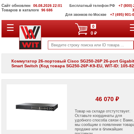
Сайт обновлен
06.08.2026 22:01
Бесплатный телефон РФ
+7 (800) 
Товаров в каталоге
96 686
Для звонков по Москве
+7 (495) 901-
☰
ПОЛНЫЙ
0
КАТАЛОГ
0 ₽
WIT
Корпоративные
серверы
WIT
VV
Коммутатор 26-портовый Cisco SG250-26P 26-port Gigabi
Smart Switch (Код товара SG250-26P-K9-EU, WIT-ID: 105-82
Системы
хранения
данных
WIT
VI
Мониторы
46 070 ₽
и
LCD
панели
Товар на складе отстутствует.
Оставьте координаты для
удобного способа связи с Вами,
Проекторы
мы сообщим о появлении товар
и
лампы
продаже или в ближайших
для
поставках.