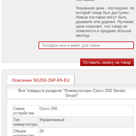
проекторов
Указанная цена - последняя, по
которой товар был доступен.
Ноутбуки
Новые поставки могут быть
Brand
дешевле или дороже. Нулевая
Name
цена означает, что товар не
появлялся в продаже больше
Моноблоки
месяца.
Brand
Name
Компьютеры
Brand
Name
Принтеры
плоттеры
Описание SG250-26P-K9-EU
МФУ
Все товары в разделе "Коммутаторы Cisco 250 Series
Серверы
Smart"
Brand
Name
Серия
Cisco 250
Пассивное
устройства
сетевое
Тип
Управляемый
оборудование
коммутатора
Общее
26
Активное
количество