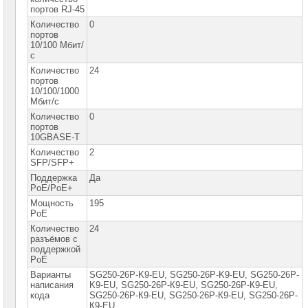
сетевое
портов RJ-45
оборудование
Количество
0
портов
Оборудование
10/100 Мбит/
для
с
IP-
телефонии
Количество
24
портов
10/100/1000
Сетевое
Мбит/с
оборудование
Ubiquity
Количество
0
портов
Сетевые
10GBASE-T
адаптеры
Количество
2
SFP/SFP+
Сетевое
Поддержка
Да
оборудование
PoE/PoE+
Allied
Telesis
Мощность
195
PoE
Сетевое
Количество
24
оборудование
разъёмов с
Huawei
поддержкой
PoE
Сетевое
Варианты
SG250-26P-K9-EU, SG250-26P-K9-EU, SG250-26P-
оборудование
написания
K9-ЕU, SG250-26P-К9-ЕU, SG250-26P-К9-ЕU,
Zyxel
кода
SG250-26Р-К9-ЕU, SG250-26Р-К9-ЕU, SG250-26Р-
К9-ЕU