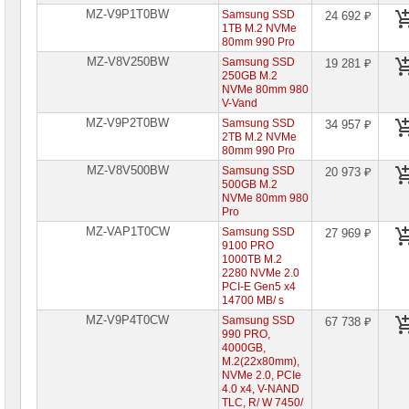
MZ-V9P1T0BW
Samsung SSD
24 692 ₽
1TB M.2 NVMe
80mm 990 Pro
MZ-V8V250BW
Samsung SSD
19 281 ₽
250GB M.2
NVMe 80mm 980
V-Vand
MZ-V9P2T0BW
Samsung SSD
34 957 ₽
2TB M.2 NVMe
80mm 990 Pro
MZ-V8V500BW
Samsung SSD
20 973 ₽
500GB M.2
NVMe 80mm 980
Pro
MZ-VAP1T0CW
Samsung SSD
27 969 ₽
9100 PRO
1000TB M.2
2280 NVMe 2.0
PCI-E Gen5 x4
14700 MB/ s
MZ-V9P4T0CW
Samsung SSD
67 738 ₽
990 PRO,
4000GB,
M.2(22x80mm),
NVMe 2.0, PCIe
4.0 x4, V-NAND
TLC, R/ W 7450/