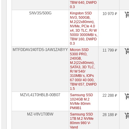
TBW 640, DWPD
Специальные
0.3
цены
SNV3S/500G
Kingston SSD
10 970 ₽
NV3, 500GB,
M.2(22x80mm),
NVMe, PCIe 4.0
x4, 3D TLC, R/ W
5000/ 3000MB/ s,
TBW 160, DWPD
0.3
MTFDDAV240TDS-1AW1ZABYY
Micron SSD
11 799 ₽
5300 PRO,
240GB,
M.2(22x80mm),
SATA3, 3D TLC,
R/ W 540/
310MB/ s, IOPs
67 000/ 40 000,
TBW 657, DWPD
1.5
MZVL41T0HBLB-00B07
Samsung SSD
22 288 ₽
1024GB M.2
NVMe 80mm
PM9B1
MZ-V8V1T0BW
Samsung SSD
28 188 ₽
1TB M.2 NVMe
80mm 980 V-
Vand