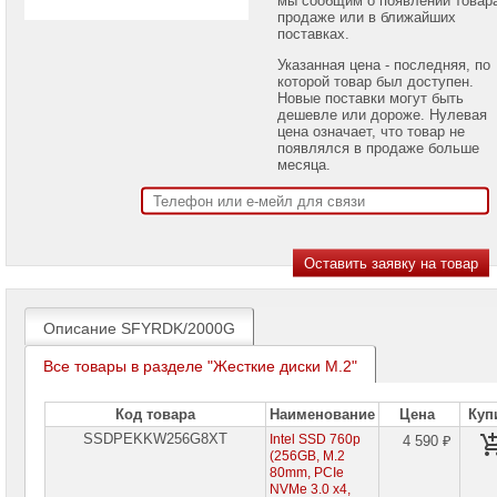
проекторов
продаже или в ближайших
поставках.
Ноутбуки
Указанная цена - последняя, по
Brand
которой товар был доступен.
Name
Новые поставки могут быть
дешевле или дороже. Нулевая
Моноблоки
цена означает, что товар не
Brand
появлялся в продаже больше
Name
месяца.
Компьютеры
Brand
Name
Принтеры
плоттеры
МФУ
Описание SFYRDK/2000G
Серверы
Brand
Все товары в разделе "Жесткие диски M.2"
Name
Пассивное
Код товара
Наименование
Цена
Куп
сетевое
SSDPEKKW256G8XT
Intel SSD 760p
4 590 ₽
оборудование
(256GB, M.2
80mm, PCIe
Активное
NVMe 3.0 x4,