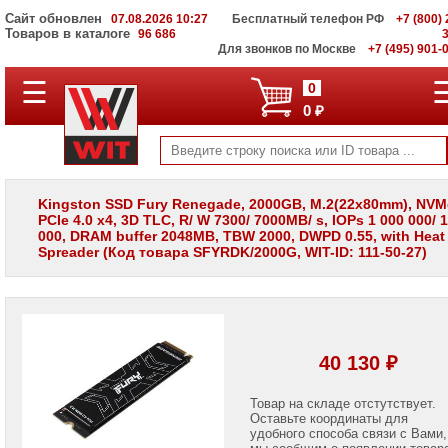
Сайт обновлен
07.08.2026 10:27
Бесплатный телефон РФ
+7 (800) 
Товаров в каталоге
96 686
Для звонков по Москве
+7 (495) 901-
☰
ПОЛНЫЙ
0
КАТАЛОГ
0 ₽
WIT
Корпоративные
серверы
WIT
VV
Kingston SSD Fury Renegade, 2000GB, M.2(22x80mm), NVM
PCIe 4.0 x4, 3D TLC, R/ W 7300/ 7000MB/ s, IOPs 1 000 000/ 
Системы
000, DRAM buffer 2048MB, TBW 2000, DWPD 0.55, with Heat
хранения
Spreader (Код товара SFYRDK/2000G, WIT-ID: 111-50-27)
данных
WIT
VI
Мониторы
и
LCD
40 130 ₽
панели
Проекторы
Товар на складе отстутствует.
и
Оставьте координаты для
лампы
удобного способа связи с Вами,
для
мы сообщим о появлении товар