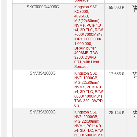
Spreader
Видеокарты
SKC3000D/4096G
Kingston SSD
65 990 ₽
AMD
KC3000,
4096GB,
M.2(22x80mm),
Видеокарты
NVidia
NVMe, PCIe 4.0
x4, 3D TLC, R/ W
7000/ 7000MB/ s,
Корпуса
IOPs 1 000 000/
для
1 000 000,
компьютеров
DRAM buffer
4096MB, TBW
Компоненты
3200, DWPD
серверов
0.71, with Heat
Spreader
Источники
SNV3S/1000G
Kingston SSD
17 656 ₽
бесперебойного
NV3, 1000GB,
питания
M.2(22x80mm),
NVMe, PCIe 4.0
x4, 3D TLC, R/ W
Российское
ПО
6000/ 4000MB/ s,
TBW 320, DWPD
0.3
Программное
обеспечение
SNV3S/2000G
Kingston SSD
28 144 ₽
NV3, 2000GB,
M.2(22x80mm),
Термошкафы
NVMe, PCIe 4.0
IP
x4, 3D TLC, R/ W
PROM
6000/ 5000MB/ s,