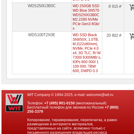
WDS250G3B0C
WD 250GB SSD
8 915 ₽
WD Blue SN570
WDS250G3B0C
M2.2280 NVMe
PCIe Gen3 8Gb/
s
WDS100T2X0E
WD SSD Black
20 802 ₽
SN850X, 1.0TB,
M.2(22x80mm),
NVMe, PCIe 4.0
x4, 3D TLC, R/ W
7300/ 6300MB/ s,
IOPs 800 000/ 1
100 000, TBW
600, DWPD 0.3
WIT Company © 1994-2025, e-mail:
welcome@wit.ru
Телефон:
+7 (495) 901-0150
(многоканальный)
Бесплатный телефон для звонков по России
+7 (800)
250-3379
Копирование, тиражирование, перепечатка, а равно
размещение в интернете материалов,
представленных на сайте, возможно только с
письменного разрешения владельцев ресурса