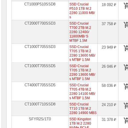
CT1000P510SSD8
SSD Crucial
18 092 ₽
P510 1TB M.2
2280 11000 MB/
s
CT2000T700SSD3
SSD Crucial
37 758 ₽
T700 2TB M.2
2280 12400/
11800MB/ S
MTBF 1.5M
CT1000T705SSD3
SSD Crucial
23 949 ₽
T705 1TB M.2
2280 13600 MB/
s MTBF 1.5M
CT1000T705SSD5
SSD Crucial
26 046 ₽
T705 1TB M.2
2280 13600 MB/
s MTBF 1.5M
CT4000T705SSD5
SSD Crucial
58 036 ₽
T705 4TB M.2
2280 14100 MB/
s MTBF 1.5M
CT1000T710SSD8
SSD Crucial
24 210 ₽
T710 1TB M.2
2280 14900 MBS
SFYR2S/1T0
SSD Kingston
31 378 ₽
1TB M.2 2280
NVMe PCI-E