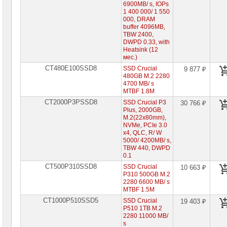
6900MB/ s, IOPs
1 400 000/ 1 550
000, DRAM
buffer 4096MB,
TBW 2400,
DWPD 0.33, with
Heatsink (12
мес.)
CT480E100SSD8
SSD Crucial
9 877 ₽
480GB M.2 2280
4700 MB/ s
MTBF 1.8M
CT2000P3PSSD8
SSD Crucial P3
30 766 ₽
Plus, 2000GB,
M.2(22x80mm),
NVMe, PCIe 3.0
x4, QLC, R/ W
5000/ 4200MB/ s,
TBW 440, DWPD
0.1
CT500P310SSD8
SSD Crucial
10 663 ₽
P310 500GB M.2
2280 6600 MB/ s
MTBF 1.5M
CT1000P510SSD5
SSD Crucial
19 403 ₽
P510 1TB M.2
2280 11000 MB/
s