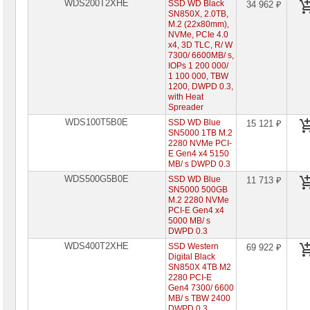
WDS200T2XHE
SSD WD Black
34 962 ₽
SN850X, 2.0TB,
M.2 (22x80mm),
NVMe, PCIe 4.0
x4, 3D TLC, R/ W
7300/ 6600MB/ s,
IOPs 1 200 000/
1 100 000, TBW
1200, DWPD 0.3,
with Heat
Spreader
WDS100T5B0E
SSD WD Blue
15 121 ₽
SN5000 1TB M.2
2280 NVMe PCI-
E Gen4 x4 5150
MB/ s DWPD 0.3
WDS500G5B0E
SSD WD Blue
11 713 ₽
SN5000 500GB
M.2 2280 NVMe
PCI-E Gen4 x4
5000 MB/ s
DWPD 0.3
WDS400T2XHE
SSD Western
69 922 ₽
Digital Black
SN850X 4TB M2
2280 PCI-E
Gen4 7300/ 6600
MB/ s TBW 2400
DWPD 0.3