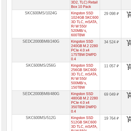
сетевое
3D2, TLC) Retail
оборудование
Box 10 Pack
SKC600MS/1024G
Kingston SSD
29 098 ₽
СХД
1024GB SKC600
-
3D TLC, mSATA,
системы
R/ W 550/
хранения
520MB/ s,
данных
600TBW
SEDC2000BM8/240G
Kingston SSD
34 524 ₽
Компоненты
240GB M.2 2280
компьютеров
PCIe 4.0 x4
175TBW DWPD
Платформы
0.4
малого
SKC600MS/256G
Kingston SSD
11 057 ₽
размера
256GB SKC600
3D TLC, mSATA,
Материнские
R/ W 550/
платы
500MB/ s,
150TBW
Процессоры
SEDC2000BM8/480G
Kingston SSD
69 049 ₽
Intel
480GB M.2 2280
PCIe 4.0 x4
Процессоры
350TBW DWPD
AMD
0.4
SKC600MS/512G
Kingston SSD
19 764 ₽
Модули
512GB SKC600
памяти
3D TLC, mSATA,