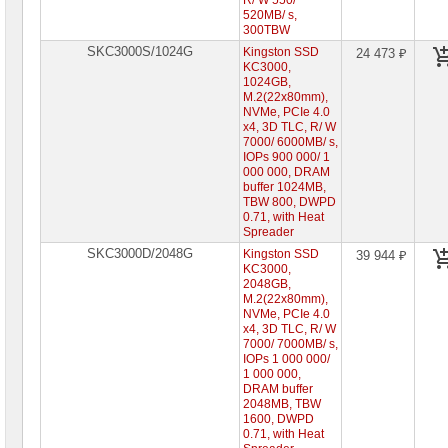
R/ W 550/
520MB/ s,
Жесткие
300TBW
диски
SATA
SKC3000S/1024G
Kingston SSD
24 473 ₽
KC3000,
1024GB,
Жесткие
M.2(22x80mm),
диски
SSD
NVMe, PCIe 4.0
x4, 3D TLC, R/ W
Жесткие
7000/ 6000MB/ s,
диски
IOPs 900 000/ 1
M.2
000 000, DRAM
►
buffer 1024MB,
TBW 800, DWPD
Жесткие
0.71, with Heat
диски
Spreader
2"5
SKC3000D/2048G
Kingston SSD
39 944 ₽
Жесткие
KC3000,
диски
2048GB,
PCI-
M.2(22x80mm),
E
NVMe, PCIe 4.0
x4, 3D TLC, R/ W
Внешние
7000/ 7000MB/ s,
SSD
IOPs 1 000 000/
USB
1 000 000,
3
DRAM buffer
2048MB, TBW
Видеокарты
1600, DWPD
INTEL
0.71, with Heat