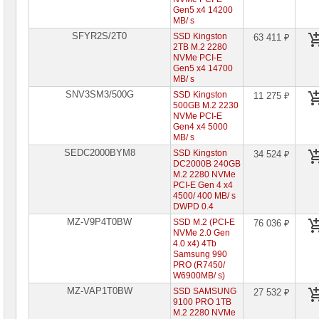
Gen5 x4 14200
MB/ s
SFYR2S/2T0
SSD Kingston
63 411 ₽
2TB M.2 2280
NVMe PCI-E
Gen5 x4 14700
MB/ s
SNV3SM3/500G
SSD Kingston
11 275 ₽
500GB M.2 2230
NVMe PCI-E
Gen4 x4 5000
MB/ s
SEDC2000BYM8
SSD Kingston
34 524 ₽
DC2000B 240GB
M.2 2280 NVMe
PCI-E Gen 4 x4
4500/ 400 MB/ s
DWPD 0.4
MZ-V9P4T0BW
SSD M.2 (PCI-E
76 036 ₽
NVMe 2.0 Gen
4.0 x4) 4Tb
Samsung 990
PRO (R7450/
W6900MB/ s)
MZ-VAP1T0BW
SSD SAMSUNG
27 532 ₽
9100 PRO 1TB
M.2 2280 NVMe