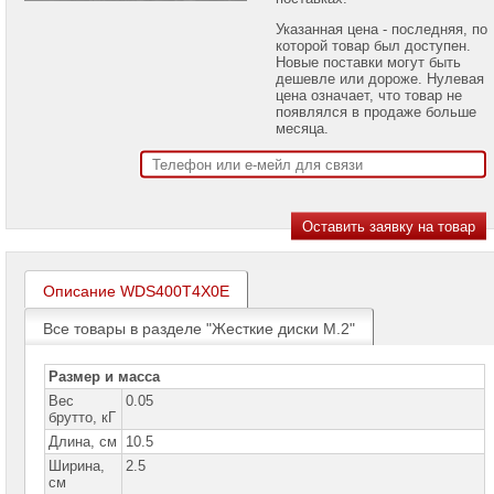
проекторов
Указанная цена - последняя, по
которой товар был доступен.
Ноутбуки
Новые поставки могут быть
Brand
дешевле или дороже. Нулевая
Name
цена означает, что товар не
появлялся в продаже больше
Моноблоки
месяца.
Brand
Name
Компьютеры
Brand
Name
Принтеры
плоттеры
Описание WDS400T4X0E
МФУ
Все товары в разделе "Жесткие диски M.2"
Серверы
Brand
Name
Размер и масса
Вес
0.05
Пассивное
брутто, кГ
сетевое
оборудование
Длина, см
10.5
Ширина,
2.5
Активное
см