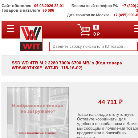
Сайт обновлен
06.08.2026 22:01
Бесплатный телефон РФ
+7 (800) 
Товаров в каталоге
96 686
Для звонков по Москве
+7 (495) 901-
☰
ПОЛНЫЙ
0
КАТАЛОГ
0 ₽
WIT
Корпоративные
серверы
WIT
VV
SSD WD 4TB M.2 2280 7000/ 6700 MB/ s (Код товара
WDS400T4X0E, WIT-ID: 115-16-02)
Системы
хранения
данных
WIT
VI
Мониторы
44 711 ₽
и
LCD
панели
Товар на складе отстутствует.
Оставьте координаты для
удобного способа связи с Вами,
Проекторы
мы сообщим о появлении товар
и
лампы
продаже или в ближайших
для
поставках.