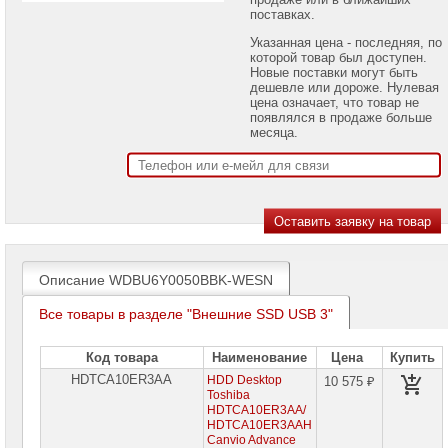
проекторов
поставках.
Указанная цена - последняя, по
Ноутбуки
которой товар был доступен.
Brand
Новые поставки могут быть
Name
дешевле или дороже. Нулевая
цена означает, что товар не
Моноблоки
появлялся в продаже больше
Brand
месяца.
Name
Компьютеры
Brand
Name
Принтеры
плоттеры
МФУ
Описание WDBU6Y0050BBK-WESN
Серверы
Все товары в разделе "Внешние SSD USB 3"
Brand
Name
Код товара
Наименование
Цена
Купить
Пассивное
HDTCA10ER3AA
HDD Desktop
10 575 ₽
сетевое
Toshiba
оборудование
HDTCA10ER3AA/
HDTCA10ER3AAH
Активное
Canvio Advance