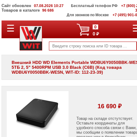
Сайт обновлен
07.08.2026 10:27
Бесплатный телефон РФ
+7 (800) 
Товаров в каталоге
96 686
Для звонков по Москве
+7 (495) 901-
☰
ПОЛНЫЙ
0
КАТАЛОГ
0 ₽
WIT
Корпоративные
серверы
WIT
VV
Внешний HDD WD Elements Portable WDBU6Y0050BBK-WE
5ТБ 2, 5" 5400RPM USB 3.0 Black (C6B) (Код товара
Системы
WDBU6Y0050BBK-WESN, WIT-ID: 112-23-39)
хранения
данных
WIT
VI
Мониторы
и
16 690 ₽
LCD
панели
Товар на складе отстутствует.
Оставьте координаты для
Проекторы
и
удобного способа связи с Вами,
лампы
мы сообщим о появлении товар
для
продаже или в ближайших