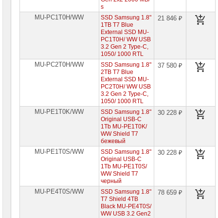
s
Жесткие
диски
MU-PC1T0H/WW
SSD Samsung 1.8"
21 846 ₽
SATA
1TB T7 Blue
External SSD MU-
PC1T0H/ WW USB
Жесткие
3.2 Gen 2 Type-C,
диски
1050/ 1000 RTL
SSD
MU-PC2T0H/WW
SSD Samsung 1.8"
37 580 ₽
Жесткие
2TB T7 Blue
диски
External SSD MU-
M.2
PC2T0H/ WW USB
3.2 Gen 2 Type-C,
Жесткие
1050/ 1000 RTL
диски
2"5
MU-PE1T0K/WW
SSD Samsung 1.8"
30 228 ₽
Original USB-C
Жесткие
1Tb MU-PE1T0K/
диски
WW Shield T7
PCI-
бежевый
E
MU-PE1T0S/WW
SSD Samsung 1.8"
30 228 ₽
Внешние
Original USB-C
SSD
1Tb MU-PE1T0S/
USB
WW Shield T7
3
черный
►
MU-PE4T0S/WW
SSD Samsung 1.8"
78 659 ₽
T7 Shield 4TB
Видеокарты
Black MU-PE4T0S/
INTEL
WW USB 3.2 Gen2