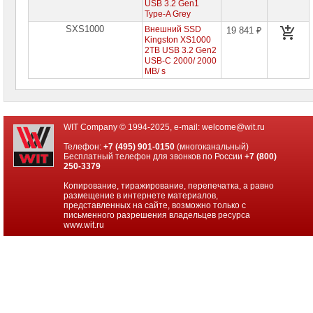
USB 3.2 Gen1
Специальные
Type-A Grey
цены
SXS1000
Внешний SSD
19 841 ₽
Kingston XS1000
2TB USB 3.2 Gen2
USB-C 2000/ 2000
MB/ s
WIT Company © 1994-2025, e-mail:
welcome@wit.ru
Телефон:
+7 (495) 901-0150
(многоканальный)
Бесплатный телефон для звонков по России
+7 (800)
250-3379
Копирование, тиражирование, перепечатка, а равно
размещение в интернете материалов,
представленных на сайте, возможно только с
письменного разрешения владельцев ресурса
www.wit.ru