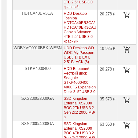
сетевое
1ТБ 2.5" USB 3.0
оборудование
красный
HDTCA40ER3CA
HDD Desktop
20 278 ₽
СХД
Toshiba
-
HDTCA40ER3CA/
системы
HDTCA40ER3CAU
хранения
Canvio Advance
данных
4ТБ 2.5" USB 3.0
красный
Компоненты
WDBYVG0010BBK-WESN
HDD Desktop WD
10 925 ₽
компьютеров
WDC My Passport
USB3 1TB EXT.
Платформы
2.5" BLACK (6)
малого
STKP4000400
HDD Внешний
20 278 ₽
размера
жесткий диск
Seagate
Материнские
STKP4000400
платы
4000ГБ Expansion
Desk 3, 5" USB 3.0
Процессоры
SXS2000/2000GA
SSD Kingston
35 573 ₽
Intel
External XS2000
BOC 2Tb USB 3.2
Процессоры
Gen 2x2 2000 MB/
AMD
s
SXS2000/4000GA
SSD Kingston
63 368 ₽
Модули
External XS2000
памяти
BOC 4Tb USB 3.2
Gen 2x2 2000 MB/