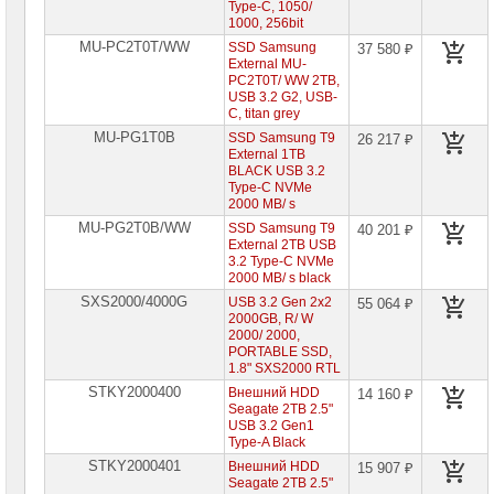
Type-C, 1050/
Видеокарты
1000, 256bit
AMD
MU-PC2T0T/WW
SSD Samsung
37 580 ₽
External MU-
Видеокарты
PC2T0T/ WW 2TB,
NVidia
USB 3.2 G2, USB-
C, titan grey
Корпуса
MU-PG1T0B
SSD Samsung T9
26 217 ₽
для
External 1TB
компьютеров
BLACK USB 3.2
Type-C NVMe
Компоненты
2000 MB/ s
серверов
MU-PG2T0B/WW
SSD Samsung T9
40 201 ₽
External 2TB USB
Источники
3.2 Type-C NVMe
бесперебойного
2000 MB/ s black
питания
SXS2000/4000G
USB 3.2 Gen 2x2
55 064 ₽
2000GB, R/ W
Российское
2000/ 2000,
ПО
PORTABLE SSD,
1.8" SXS2000 RTL
Программное
STKY2000400
Внешний HDD
14 160 ₽
обеспечение
Seagate 2TB 2.5"
USB 3.2 Gen1
Type-A Black
Термошкафы
IP
STKY2000401
Внешний HDD
15 907 ₽
PROM
Seagate 2TB 2.5"