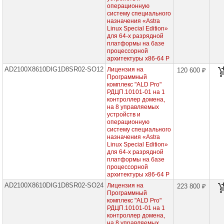
сетевое
операционную
оборудование
систему специального
назначения «Astra
СХД
Linux Special Edition»
-
для 64-х разрядной
системы
платформы на базе
хранения
процессорной
данных
архитектуры x86-64 Р
AD2100X8610DIG1D8SR02-SO12
Лицензия на
120 600 ₽
Компоненты
Программный
компьютеров
комплекс "ALD Pro"
РДЦП.10101-01 на 1
Компоненты
контроллер домена,
серверов
на 8 управляемых
устройств и
операционную
Источники
систему специального
бесперебойного
назначения «Astra
питания
Linux Special Edition»
для 64-х разрядной
Российское
платформы на базе
ПО
процессорной
архитектуры x86-64 Р
BaseALT
AD2100X8610DIG1D8SR02-SO24
Лицензия на
223 800 ₽
Программный
комплекс "ALD Pro"
Dr.WEB
РДЦП.10101-01 на 1
контроллер домена,
Антивирус
на 8 управляемых