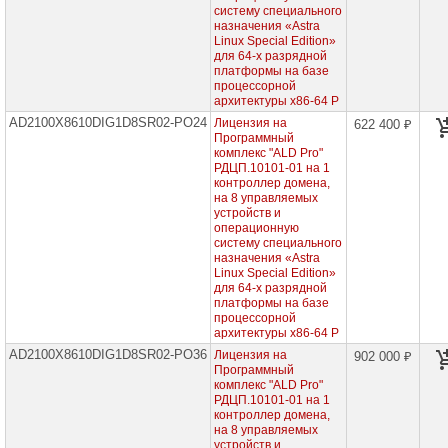
проекторов
систему специального
назначения «Astra
Linux Special Edition»
Ноутбуки
для 64-х разрядной
Brand
платформы на базе
Name
процессорной
архитектуры x86-64 Р
Моноблоки
AD2100X8610DIG1D8SR02-PO24
Лицензия на
622 400 ₽
Brand
Программный
Name
комплекс "ALD Pro"
РДЦП.10101-01 на 1
Компьютеры
контроллер домена,
Brand
на 8 управляемых
Name
устройств и
операционную
Принтеры
систему специального
плоттеры
назначения «Astra
МФУ
Linux Special Edition»
для 64-х разрядной
платформы на базе
Серверы
процессорной
Brand
архитектуры x86-64 Р
Name
AD2100X8610DIG1D8SR02-PO36
Лицензия на
902 000 ₽
Программный
Пассивное
комплекс "ALD Pro"
сетевое
оборудование
РДЦП.10101-01 на 1
контроллер домена,
на 8 управляемых
Активное
устройств и