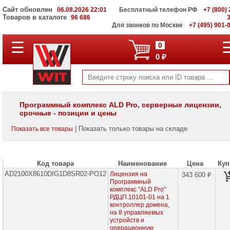
Сайт обновлен
06.08.2026 22:01
Бесплатный телефон РФ
+7 (800) 
Товаров в каталоге
96 686
Для звонков по Москве
+7 (495) 901-
☰
ПОЛНЫЙ
0
КАТАЛОГ
0 ₽
WIT
Корпоративные
серверы
WIT
VV
Программный комплекс ALD Pro, серверные лицензии,
срочные - позиции и цены
Системы
хранения
| Показать только товары на складе
Показать все товары
данных
WIT
VI
Код товара
Наименование
Цена
Куп
Мониторы
и
AD2100X8610DIG1D8SR02-PO12
Лицензия на
343 600 ₽
LCD
Программный
панели
комплекс "ALD Pro"
РДЦП.10101-01 на 1
контроллер домена,
Проекторы
на 8 управляемых
и
устройств и
лампы
для
операционную