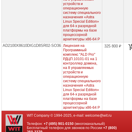
Касперского
устройств и
операционную
Content
систему специального
AI
назначения «Astra
Linux Special Edition»
для 64-х разрядной
Astra
платформы на базе
Linux
процессорной
архитектуры x86-64 Р
Средства
разработки
AD2100X8610DIG1D8SR02-SO36
Лицензия на
325 800 ₽
(все
Программный
релизы)
комплекс "ALD Pro"
РДЦП.10101-01 на 1
Сертификаты
контроллер домена,
на
на 8 управляемых
обучение
устройств и
операционную
Сертификаты
на
систему специального
техническую
назначения «Astra
поддержку
Linux Special Edition»
для
для 64-х разрядной
тонких
платформы на базе
клиентов
процессорной
архитектуры x86-64 Р
Сертификаты
на
WIT Company © 1994-2025, e-mail:
welcome@wit.ru
техническую
поддержку
Телефон:
+7 (495) 901-0150
(многоканальный)
для
Бесплатный телефон для звонков по России
+7 (800)
виртуализации