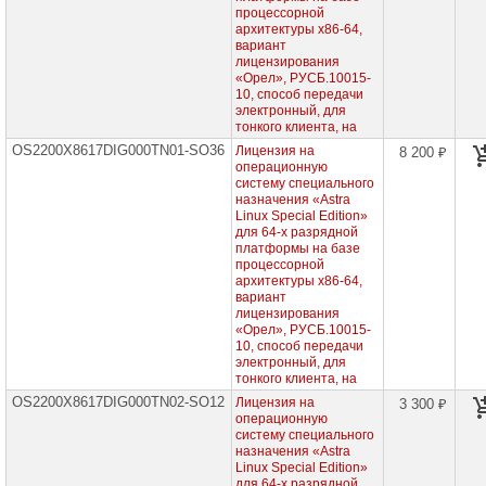
Касперского
процессорной
архитектуры х86-64,
Content
вариант
AI
лицензирования
«Орел», РУСБ.10015-
10, способ передачи
Astra
электронный, для
Linux
тонкого клиента, на
Средства
OS2200X8617DIG000TN01-SO36
Лицензия на
8 200 ₽
разработки
операционную
(все
систему специального
релизы)
назначения «Astra
Linux Special Edition»
Сертификаты
для 64-х разрядной
на
платформы на базе
обучение
процессорной
архитектуры х86-64,
Сертификаты
вариант
на
техническую
лицензирования
поддержку
«Орел», РУСБ.10015-
для
10, способ передачи
тонких
электронный, для
клиентов
тонкого клиента, на
OS2200X8617DIG000TN02-SO12
Лицензия на
3 300 ₽
Сертификаты
операционную
на
техническую
систему специального
поддержку
назначения «Astra
для
Linux Special Edition»
виртуализации
для 64-х разрядной