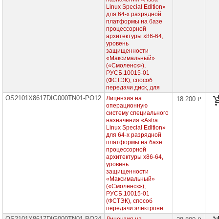
базе
Linux Special Edition»
Эльбрус
для 64-х разрядной
платформы на базе
Программные
процессорной
продукты,
архитектуры х86-64,
сертифицированные
уровень
Министерством
защищенности
Обороны
«Максимальный»
без
(«Смоленск»),
Военной
приемки
РУСБ.10015-01
"Смоленск",
(ФСТЭК), способ
для
передачи диск, для
сервера,
OS2101X8617DIG000TN01-PO12
Лицензия на
18 200 ₽
бессрочные
операционную
лицензии
систему специального
назначения «Astra
Программные
продукты,
Linux Special Edition»
сертифицированные
для 64-х разрядной
Министерством
платформы на базе
Обороны
процессорной
без
архитектуры х86-64,
Военной
уровень
приемки
защищенности
"Смоленск",
«Максимальный»
для
(«Смоленск»),
рабочей
РУСБ.10015-01
станции,
(ФСТЭК), способ
бессрочные
передачи электронн
лицензии
OS2101X8617DIG000TN01-PO24