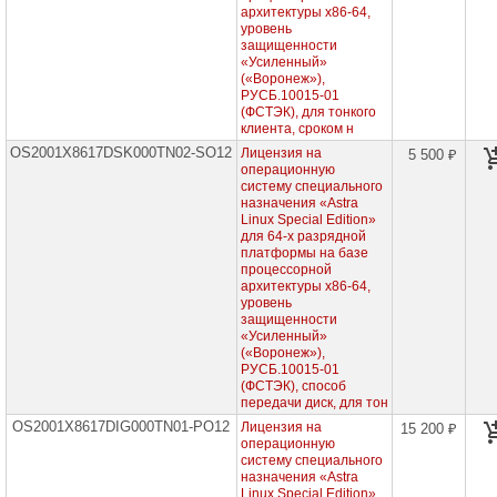
лицензии,
архитектуры х86-64,
бессрочная
уровень
защищенности
Сертификаты
«Усиленный»
на
(«Воронеж»),
техническую
РУСБ.10015-01
поддержку
(ФСТЭК), для тонкого
для
клиента, сроком н
Программного
комплекса
OS2001X8617DSK000TN02-SO12
Лицензия на
5 500 ₽
ALD
операционную
Pro
систему специального
назначения «Astra
Программный
Linux Special Edition»
комплекс
для 64-х разрядной
ALD
платформы на базе
Pro,
процессорной
серверные
архитектуры х86-64,
лицензии,
уровень
срочные
защищенности
Программный
«Усиленный»
комплекс
(«Воронеж»),
ALD
РУСБ.10015-01
Pro,
(ФСТЭК), способ
клиентские
передачи диск, для тон
лицензии,
OS2001X8617DIG000TN01-PO12
Лицензия на
15 200 ₽
срочные
операционную
Программные
систему специального
продукты
назначения «Astra
для
Linux Special Edition»