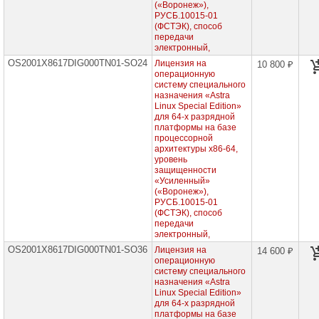
(«Воронеж»),
РУСБ.10015-01
Программные
продукты
(ФСТЭК), способ
для
передачи
х86-
электронный,
64,
OS2001X8617DIG000TN01-SO24
Лицензия на
10 800 ₽
сертифицированные
операционную
ФСБ
систему специального
(максимальный
назначения «Astra
уровень
защищенности),
Linux Special Edition»
для
для 64-х разрядной
рабочей
платформы на базе
станции,
процессорной
бессрочные
архитектуры х86-64,
лицензии
уровень
защищенности
Программные
«Усиленный»
продукты
(«Воронеж»),
для
РУСБ.10015-01
х86-
(ФСТЭК), способ
64,
передачи
сертифицированные
электронный,
ФСБ
(максимальный
OS2001X8617DIG000TN01-SO36
Лицензия на
14 600 ₽
уровень
операционную
защищенности),
систему специального
для
назначения «Astra
сервера,
Linux Special Edition»
бессрочные
для 64-х разрядной
лицензии
платформы на базе