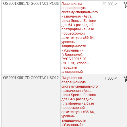
OS2001X8617DIG000TN01-PO36
Лицензия на
35 300 ₽
Программные
операционную
продукты
систему специального
для
назначения «Astra
х86-
Linux Special Edition»
64,
для 64-х разрядной
сертифицированные
платформы на базе
ФСТЭК
процессорной
(все
архитектуры х86-64,
уровни
уровень
защищенности),
для
защищенности
рабочей
«Усиленный»
станции,
(«Воронеж»),
бессрочная
РУСБ.10015-01
лицензия
(ФСТЭК), способ
передачи
Программные
электронный,
продукты
OS2001X8617DIG000TN01-SO12
для
Лицензия на
7 300 ₽
х86-
операционную
64,
систему специального
сертифицированные
назначения «Astra
ФСТЭК
Linux Special Edition»
(все
для 64-х разрядной
уровни
платформы на базе
защищенности),
процессорной
для
архитектуры х86-64,
рабочей
уровень
станции,
защищенности
срочные
«Усиленный»
лицензии