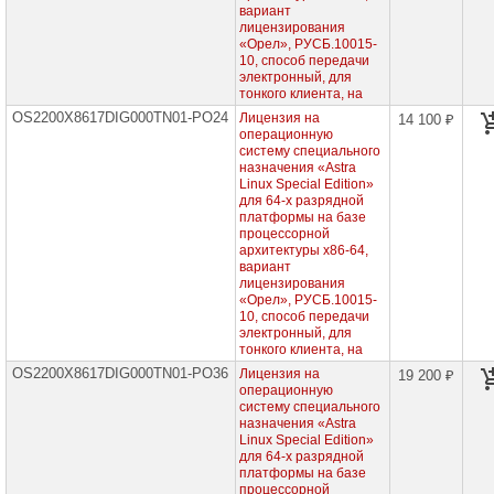
проекторов
вариант
лицензирования
«Орел», РУСБ.10015-
Ноутбуки
10, способ передачи
Brand
электронный, для
Name
тонкого клиента, на
OS2200X8617DIG000TN01-PO24
Лицензия на
14 100 ₽
Моноблоки
операционную
Brand
систему специального
Name
назначения «Astra
Linux Special Edition»
Компьютеры
для 64-х разрядной
Brand
платформы на базе
Name
процессорной
архитектуры х86-64,
Принтеры
вариант
плоттеры
лицензирования
МФУ
«Орел», РУСБ.10015-
10, способ передачи
электронный, для
Серверы
тонкого клиента, на
Brand
Name
OS2200X8617DIG000TN01-PO36
Лицензия на
19 200 ₽
операционную
систему специального
Пассивное
назначения «Astra
сетевое
Linux Special Edition»
оборудование
для 64-х разрядной
платформы на базе
Активное
процессорной