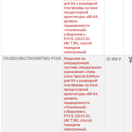
х86-
для 64-х разрядной
64,
платформы на базе
сертифицированные
процессорной
ФСТЭК
архитектуры х86-64,
(все
уровень
уровни
защищенности
защищенности),
«Усиленный»
для
(«Воронеж»),
сервера
РУСБ.10015-01
до
(ФСТЭК), способ
2
передачи
сокетов,
бессрочная
электронный,
лицензия
OS2001X8617DIG000TN01-PO24
Лицензия на
25 800 ₽
операционную
Программные
систему специального
продукты
назначения «Astra
для
Linux Special Edition»
х86-
для 64-х разрядной
64,
сертифицированные
платформы на базе
ФСТЭК
процессорной
(все
архитектуры х86-64,
уровни
уровень
защищенности),
защищенности
для
«Усиленный»
сервера
(«Воронеж»),
до
РУСБ.10015-01
2
(ФСТЭК), способ
сокетов,
передачи
срочные
электронный,
лицензии