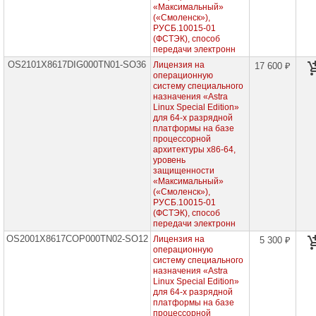
для
«Максимальный»
рабочей
(«Смоленск»),
станции,
РУСБ.10015-01
бессрочные
(ФСТЭК), способ
лицензии
передачи электронн
OS2101X8617DIG000TN01-SO36
Лицензия на
Программные
17 600 ₽
продукты
операционную
для
систему специального
процессорных
назначения «Astra
архитектур
Linux Special Edition»
Эльбрус,
для 64-х разрядной
сертифицированные
платформы на базе
ФСТЭК,
процессорной
для
архитектуры х86-64,
сервера,
уровень
бессрочные
защищенности
лицензии
«Максимальный»
(«Смоленск»),
Программный
РУСБ.10015-01
комплекс
(ФСТЭК), способ
ALD
Pro,
передачи электронн
серверные
OS2001X8617COP000TN02-SO12
Лицензия на
5 300 ₽
лицензии,
операционную
бессрочная
систему специального
назначения «Astra
Программный
Linux Special Edition»
комплекс
для 64-х разрядной
ALD
Pro,
платформы на базе
клиентские
процессорной