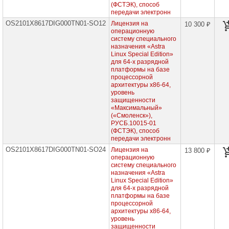
процессорных
(ФСТЭК), способ
архитектур
передачи электронн
Эльбрус,
OS2101X8617DIG000TN01-SO12
Лицензия на
10 300 ₽
сертифицированные
операционную
ФСБ,
систему специального
для
назначения «Astra
рабочей
Linux Special Edition»
станции,
бессрочные
для 64-х разрядной
лицензии
платформы на базе
процессорной
Программные
архитектуры х86-64,
продукты
уровень
для
защищенности
процессорных
«Максимальный»
архитектур
(«Смоленск»),
Эльбрус,
РУСБ.10015-01
сертифицированные
(ФСТЭК), способ
ФСБ,
передачи электронн
для
сервера,
OS2101X8617DIG000TN01-SO24
Лицензия на
13 800 ₽
бессрочные
операционную
лицензии
систему специального
назначения «Astra
Программные
Linux Special Edition»
продукты
для 64-х разрядной
для
платформы на базе
процессорных
процессорной
архитектур
архитектуры х86-64,
Эльбрус,
уровень
сертифицированные
ФСТЭК,
защищенности