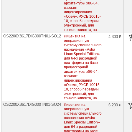
сетевое
архитектуры х86-64,
оборудование
вариант
лицензирования
СХД
«Орел», РУСБ.10015-
-
10, способ передачи
системы
электронный, для
хранения
тонкого клиента, на
данных
OS2200X8617DIG000TN01-SO12
Лицензия на
4 300 ₽
операционную
Компоненты
систему специального
компьютеров
назначения «Astra
Linux Special Edition»
Компоненты
для 64-х разрядной
серверов
платформы на базе
процессорной
архитектуры х86-64,
Источники
вариант
бесперебойного
лицензирования
питания
«Орел», РУСБ.10015-
10, способ передачи
Российское
электронный, для
ПО
тонкого клиента, на
OS2200X8617DIG000TN01-SO24
Лицензия на
6 200 ₽
BaseALT
операционную
систему специального
назначения «Astra
Dr.WEB
Linux Special Edition»
для 64-х разрядной
Антивирус
платформы на базе