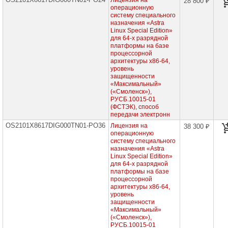
Лицензия на
28 800 ₽
Программные
операционную
продукты
систему специального
для
назначения «Astra
процессорных
Linux Special Edition»
архитектур
для 64-х разрядной
Эльбрус,
платформы на базе
сертифицированные
процессорной
Министерством
архитектуры х86-64,
Обороны,
для
уровень
рабочей
защищенности
станции,
«Максимальный»
бессрочные
(«Смоленск»),
лицензии
РУСБ.10015-01
(ФСТЭК), способ
Программные
передачи электронн
продукты
OS2101X8617DIG000TN01-PO36
для
Лицензия на
38 300 ₽
процессорных
операционную
архитектур
систему специального
Эльбрус,
назначения «Astra
сертифицированные
Linux Special Edition»
Министерством
для 64-х разрядной
Обороны,
платформы на базе
для
процессорной
сервера,
архитектуры х86-64,
бессрочные
уровень
лицензии
защищенности
«Максимальный»
Программные
(«Смоленск»),
продукты
РУСБ.10015-01
для