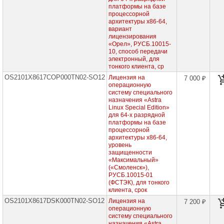
-
платформы на базе
Брест
процессорной
архитектуры х86-64,
Программные
вариант
продукты,
лицензирования
сертифицированные
«Орел», РУСБ.10015-
ФСБ
10, способ передачи
"Смоленск",
электронный, для
для
тонкого клиента, ср
рабочей
станции,
OS2101X8617COP000TN02-SO12
Лицензия на
7 000 ₽
бессрочные
операционную
лицензии
систему специального
назначения «Astra
Программные
Linux Special Edition»
продукты,
для 64-х разрядной
сертифицированные
платформы на базе
ФСБ
процессорной
"Смоленск",
для
архитектуры х86-64,
сервера,
уровень
бессрочные
защищенности
лицензии
«Максимальный»
(«Смоленск»),
Сертификаты
РУСБ.10015-01
на
(ФСТЭК), для тонкого
техническую
клиента, срок
поддержку
OS2101X8617DSK000TN02-SO12
для
Лицензия на
7 200 ₽
операционной
операционную
системы
систему специального
на
назначения «Astra