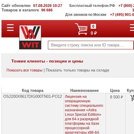
Сайт обновлен
07.08.2026 10:27
Бесплатный телефон РФ
+7 (800) 
Товаров в каталоге
96 686
Для звонков по Москве
+7 (495) 901-
☰
ПОЛНЫЙ
0
КАТАЛОГ
0 ₽
WIT
Корпоративные
серверы
WIT
VV
Тонкие клиенты - позиции и цены
Системы
| Показать только товары на складе
Показать все товары
хранения
данных
WIT
VI
Код товара
Наименование
Цена
Куп
OS2200X8617DIG000TN01-PO12
Мониторы
Лицензия на
8 500 ₽
и
операционную
LCD
систему специального
панели
назначения «Astra
Linux Special Edition»
для 64-х разрядной
Проекторы
платформы на базе
и
процессорной
лампы
архитектуры х86-64,
для