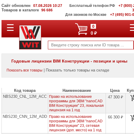
Сайт обновлен
07.08.2026 10:27
Бесплатный телефон РФ
+7 (800) 
Товаров в каталоге
96 686
Для звонков по Москве
+7 (495) 901-
☰
ПОЛНЫЙ
0
КАТАЛОГ
0 ₽
WIT
Корпоративные
серверы
WIT
VV
Годовые лицензии BIM Конструкции - позиции и цены
Системы
| Показать только товары на складе
Показать все товары
хранения
данных
WIT
VI
Код товара
Наименование
Цена
Куп
NBS230_CNL_12M_ACC
Мониторы
Право на использование
47 300 ₽
и
программы для ЭВМ "nanoCAD
LCD
BIM Конструкции" 23, локальная
панели
лицензия на 1 год
NBS230_CNN_12M_ADD
Право на использование
66 300 ₽
Проекторы
программы для ЭВМ "nanoCAD
и
BIM Конструкции" 23, сетевая
лампы
лицензия (доп. место) на 1 год
для