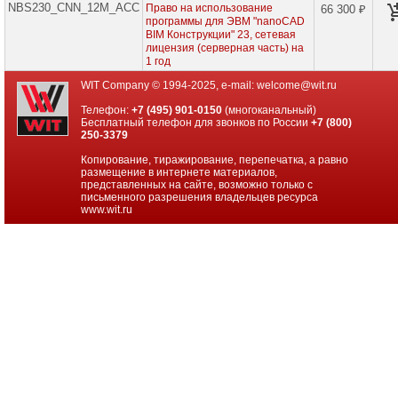
NBS230_CNN_12M_ACC
Право на использование
проекторов
66 300 ₽
программы для ЭВМ "nanoCAD
BIM Конструкции" 23, сетевая
Ноутбуки
лицензия (серверная часть) на
Brand
1 год
Name
WIT Company © 1994-2025, e-mail:
welcome@wit.ru
Моноблоки
Телефон:
+7 (495) 901-0150
(многоканальный)
Brand
Бесплатный телефон для звонков по России
+7 (800)
Name
250-3379
Компьютеры
Копирование, тиражирование, перепечатка, а равно
Brand
размещение в интернете материалов,
Name
представленных на сайте, возможно только с
письменного разрешения владельцев ресурса
www.wit.ru
Принтеры
плоттеры
МФУ
Серверы
Brand
Name
Пассивное
сетевое
оборудование
Активное