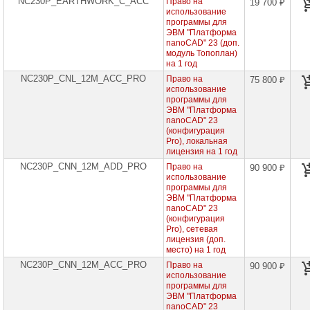
NC230P_EARTHWORK_C_ACC
Право на
сетевое
19 700 ₽
оборудование
использование
программы для
ЭВМ "Платформа
СХД
nanoCAD" 23 (доп.
-
модуль Топоплан)
системы
на 1 год
хранения
данных
NC230P_CNL_12M_ACC_PRO
Право на
75 800 ₽
использование
программы для
Компоненты
ЭВМ "Платформа
компьютеров
nanoCAD" 23
(конфигурация
Компоненты
Pro), локальная
серверов
лицензия на 1 год
NC230P_CNN_12M_ADD_PRO
Право на
90 900 ₽
Источники
использование
бесперебойного
программы для
питания
ЭВМ "Платформа
nanoCAD" 23
Российское
(конфигурация
ПО
Pro), сетевая
лицензия (доп.
место) на 1 год
BaseALT
NC230P_CNN_12M_ACC_PRO
Право на
90 900 ₽
использование
Dr.WEB
программы для
ЭВМ "Платформа
Антивирус
nanoCAD" 23