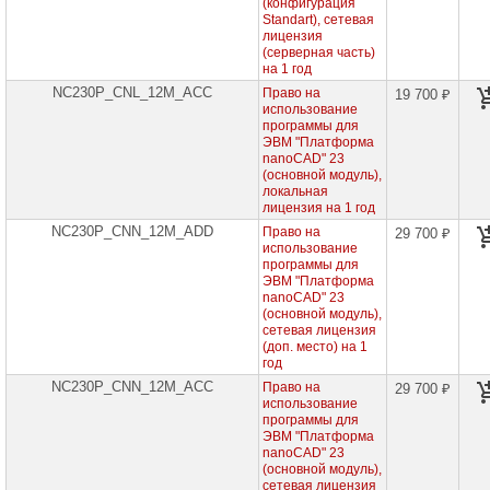
(конфигурация
Постоянные
Standart), сетевая
лицензии
лицензия
nanoCAD
(серверная часть)
на 1 год
Подписка
на
NC230P_CNL_12M_ACC
Право на
19 700 ₽
обновления
использование
для
программы для
постоянных
ЭВМ "Платформа
лицензий
nanoCAD" 23
nanoCAD
(основной модуль),
локальная
nanoCAD
лицензия на 1 год
GeoniCS
NC230P_CNN_12M_ADD
Право на
29 700 ₽
использование
nanoCAD
программы для
BIM
ЭВМ "Платформа
Вентиляция
nanoCAD" 23
(основной модуль),
nanoCAD
сетевая лицензия
BIM
(доп. место) на 1
Электро
год
NC230P_CNN_12M_ACC
Право на
29 700 ₽
nanoCAD
использование
BIM
программы для
СКС
ЭВМ "Платформа
nanoCAD" 23
(основной модуль),
nanoCAD
сетевая лицензия
BIM