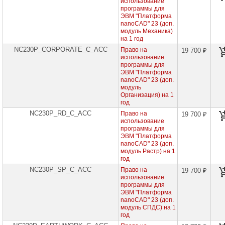
использование
проекторов
программы для
ЭВМ "Платформа
Ноутбуки
nanoCAD" 23 (доп.
Brand
модуль Механика)
Name
на 1 год
NC230P_CORPORATE_C_ACC
Право на
19 700 ₽
Моноблоки
использование
Brand
программы для
Name
ЭВМ "Платформа
nanoCAD" 23 (доп.
модуль
Компьютеры
Организация) на 1
Brand
год
Name
NC230P_RD_C_ACC
Право на
19 700 ₽
использование
Принтеры
плоттеры
программы для
МФУ
ЭВМ "Платформа
nanoCAD" 23 (доп.
модуль Растр) на 1
Серверы
год
Brand
Name
NC230P_SP_C_ACC
Право на
19 700 ₽
использование
программы для
Пассивное
ЭВМ "Платформа
сетевое
nanoCAD" 23 (доп.
оборудование
модуль СПДС) на 1
год
Активное