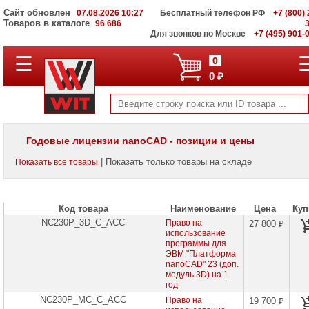
Сайт обновлен
07.08.2026 10:27
Бесплатный телефон РФ
+7 (800) 
Товаров в каталоге
96 686
Для звонков по Москве
+7 (495) 901-
☰
ПОЛНЫЙ
0
КАТАЛОГ
0 ₽
WIT
Корпоративные
серверы
WIT
VV
Годовые лицензии nanoCAD - позиции и цены
Системы
| Показать только товары на складе
Показать все товары
хранения
данных
WIT
VI
Код товара
Наименование
Цена
Куп
NC230P_3D_C_ACC
Мониторы
Право на
27 800 ₽
и
использование
LCD
программы для
панели
ЭВМ "Платформа
nanoCAD" 23 (доп.
модуль 3D) на 1
Проекторы
год
и
лампы
NC230P_MC_C_ACC
Право на
19 700 ₽
для