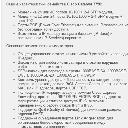
Общие характеристики семейства
Cisco Catalyst 3750:
Беспроводные
Модели на 24 или 48 портов 10/100 + 2-4 SFP модуля,
решения
Модели на 12 или 24 порта 10/100/1000 + 2-4 SFP модуля +
Cisco
порт 10G,
Порты POE (Power Over Ethernet) для питания IP-телефонов и
Гарантия
беспроводных точек доступа,
на
Возможности IP-маршрутизации в базовом (IP Base) и
оборудование
расширенном (IP Services) варианте
Cisco
Основные возможности коммутаторов:
Общее управление стэком из максимум 9 устройств через оди
IP-адрес,
Выход из строя любого коммутатора в стэке не нарушает
работоспособности стэка,
SFP-модули для перехода в среды 1000BASE-SX, 1000BASE-
Владимир
LX/LH, 1000BASE-ZX, 1000BASE-T, и CWDM,
Комен
Контроль уровня доступа и безопасность на каждом порту с
Mobile:
помощью списков доступа (
ACL
-Access Control Lists) - на базе
+7
MAC или IP адресов, портов UDP/ TCP,
(985)
Полноценная IP-маршрутизация в режиме Cisco Express
768-
Forwarding, протоколы RIP/ OSPF/ EIGRP/ BGP, поддержка
8583
маршрутизации и списков доступа IPv6, включая
одновременную работу стэков IPv4 и IPv6,
Поддержка
QoS
(Quality of Service), динамическая раздача
Telegram:
адресов DHCP,
+7
Поддержка объединения портов
Link Aggregation
для
(985)
768-
организации более скоростных соединений между
8583
коммутаторами и серверами,