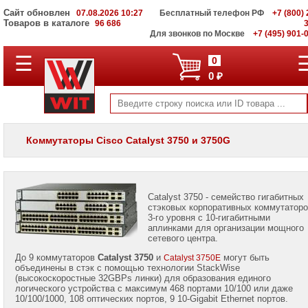
Сайт обновлен
07.08.2026 10:27
Бесплатный телефон РФ
+7 (800) 
Товаров в каталоге
96 686
Для звонков по Москве
+7 (495) 901-
Оборудование
☰
0
InfiniBand
0 ₽
Коммутаторы
Cisco
Модульные
коммутаторы
Коммутаторы Cisco Catalyst 3750 и 3750G
Коммутаторы
Cisco
NEXUS
Catalyst 3750 - семейство гигабитных
Маршрутизаторы
стэковых корпоративных коммутаторо
Cisco
3-го уровня c 10-гигабитными
аплинками для организации мощного
Межсетевые
сетевого центра.
экраны
До 9 коммутаторов
Catalyst 3750
и
могут быть
Catalyst 3750E
Cisco
объединены в стэк с помощью технологии StackWise
(высокоскоростные 32GBPs линки) для образования единого
Cisco
логического устройства с максимум 468 портами 10/100 или даже
IP-
10/100/1000, 108 оптических портов, 9 10-Gigabit Ethernet портов.
телефония