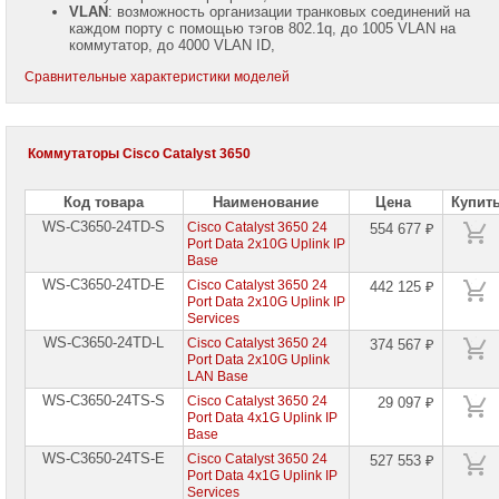
VLAN
: возможность организации транковых соединений на
каждом порту с помощью тэгов 802.1q, до 1005 VLAN на
WhatsApp:
коммутатор, до 4000 VLAN ID,
+7
(985)
Сравнительные характеристики моделей
768-
8583
Viber:
Коммутаторы Cisco Catalyst 3650
+7
(985)
768-
8583
Код товара
Наименование
Цена
Купит
WS-C3650-24TD-S
Cisco Catalyst 3650 24
554 677 ₽
Александр
Port Data 2x10G Uplink IP
Крюков
Base
Mobile:
WS-C3650-24TD-E
Cisco Catalyst 3650 24
442 125 ₽
+7
Port Data 2x10G Uplink IP
(916)
Services
158-
0005
WS-C3650-24TD-L
Cisco Catalyst 3650 24
374 567 ₽
Port Data 2x10G Uplink
LAN Base
Telegram:
+7
WS-C3650-24TS-S
Cisco Catalyst 3650 24
29 097 ₽
(916)
Port Data 4x1G Uplink IP
158-
Base
0005
WS-C3650-24TS-E
Cisco Catalyst 3650 24
527 553 ₽
Port Data 4x1G Uplink IP
WhatsApp:
Services