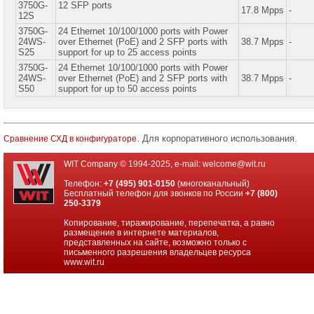
3750G-
12 SFP ports
17.8 Mpps
-
12S
3750G-
24 Ethernet 10/100/1000 ports with Power
24WS-
over Ethernet (PoE) and 2 SFP ports with
38.7 Mpps
-
S25
support for up to 25 access points
3750G-
24 Ethernet 10/100/1000 ports with Power
24WS-
over Ethernet (PoE) and 2 SFP ports with
38.7 Mpps
-
S50
support for up to 50 access points
. Для корпоративного использования.
Сравнение СХД в конфигураторе
WIT Company © 1994-2025, e-mail:
welcome@wit.ru
Телефон:
+7 (495) 901-0150
(многоканальный)
Бесплатный телефон для звонков по России
+7 (800)
250-3379
Копирование, тиражирование, перепечатка, а равно
размещение в интернете материалов,
представленных на сайте, возможно только с
письменного разрешения владельцев ресурса
www.wit.ru