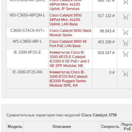
Cisco Catalyst 3650
945 747 ₽
48Port Mini, 4x10G
Uplink, IP Services
WS-C3650-48FQM-L
Cisco Catalyst 3650
517 132 ₽
48Port Mini, 4x10G
Uplink, LAN Base
C3650-STACK-KIT=
Cisco Catalyst 3650 Stack
98 843 ₽
Module Spare
WS-C3850-48P-L
Cisco Catalyst 3850 48
453 208 ₽
Port PoE LAN Base
IE-3300-8P2S-E
Коммутатор Cisco IE-
929 047 ₽
3300-8P2S-E Catalyst
IE3300 8 GE PoE+ and 2
GE SFP, Modular, NE
IE-3300-8T2S-RA
Коммутатор Cisco IE-
0 ₽
3300-8T2S-RA Catalyst
IE3300 Rugged Series
Modular NPE, NA
Сравнительные характеристики моделей
Cisco Catalyst 3750
Порт
Модель
Описание
Скорость
PoE