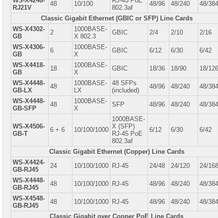
WS-X4248-
RJ-45 PoE
48
10/100
48/96
48/240
48/38
RJ21V
802.3af
Classic Gigabit Ethernet (GBIC or SFP) Line Cards
WS-X4302-
1000BASE-
2
GBIC
2/4
2/10
2/16
GB
X 802.3
WS-X4306-
1000BASE-
6
GBIC
6/12
6/30
6/42
GB
X
WS-X4418-
1000BASE-
18
GBIC
18/36
18/90
18/12
GB
X
WS-X4448-
1000BASE-
48 SFPs
48
48/96
48/240
48/38
GB-LX
LX
(included)
WS-X4448-
1000BASE-
48
SFP
48/96
48/240
48/38
GB-SFP
X
1000BASE-
WS-X4506-
X (SFP)
6 + 6
10/100/1000
6/12
6/30
6/42
GB-T
RJ-45 PoE
802.3af
Classic Gigabit Ethernet (Copper) Line Cards
WS-X4424-
24
10/100/1000
RJ-45
24/48
24/120
24/16
GB-RJ45
WS-X4448-
48
10/100/1000
RJ-45
48/96
48/240
48/38
GB-RJ45
WS-X4548-
48
10/100/1000
RJ-45
48/96
48/240
48/38
GB-RJ45
Classic Gigabit over Copper PoE Line Cards