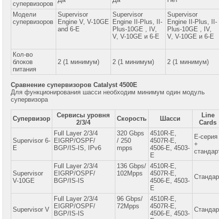
супервизоров
Модели
Supervisor
Supervisor
Supervisor
WhatsApp:
супервизоров
Engine V, V-10GE
Engine II-Plus, II-
Engine II-Plus, II-
+7
(985)
and 6-E
Plus-10GE , IV,
Plus-10GE , IV,
768-
V, V-10GE и 6-E
V, V-10GE и 6-E
8583
Кол-во
Viber:
блоков
2 (1 минимум)
2 (1 минимум)
2 (1 минимум)
+7
питания
(985)
768-
Сравнение супервизоров Catalyst 4500E
8583
Для функционирования шасси необходим минимум один модуль
супервизора
Александр
Крюков
Сервисы уровня
Line
Супервизор
Скорость
Шасси
Mobile:
2/3/4
Cards
+7
Full Layer 2/3/4
320 Gbps
4510R-E,
(916)
E-серия
Supervisor 6-
EIGRP/OSPF/
/ 250
4507R-E,
158-
+
E
BGP/IS-IS, IPv6
mpps
4506-E, 4503-
0005
стандар
E
Full Layer 2/3/4
136 Gbps/
4510R-E,
Telegram:
Supervisor
EIGRP/OSPF/
102Mpps
4507R-E,
+7
Стандар
V-10GE
(916)
BGP/IS-IS
4506-E, 4503-
158-
E
0005
Full Layer 2/3/4
96 Gbps/
4510R-E,
EIGRP/OSPF/
72Mpps
4507R-E,
Supervisor V
Стандар
WhatsApp:
BGP/IS-IS
4506-E, 4503-