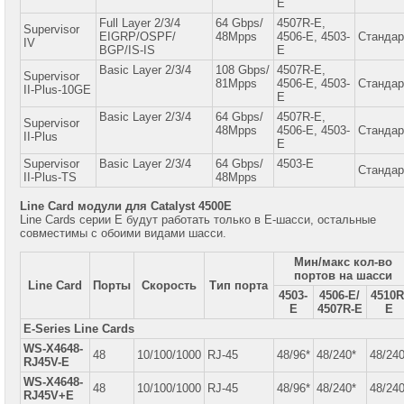
+7
E
(916)
Full Layer 2/3/4
64 Gbps/
4507R-E,
158-
Supervisor
EIGRP/OSPF/
48Mpps
4506-E, 4503-
Стандар
0005
IV
BGP/IS-IS
E
Basic Layer 2/3/4
108 Gbps/
4507R-E,
Supervisor
81Mpps
4506-E, 4503-
Стандар
II-Plus-10GE
E
Basic Layer 2/3/4
64 Gbps/
4507R-E,
Supervisor
48Mpps
4506-E, 4503-
Стандар
II-Plus
E
Supervisor
Basic Layer 2/3/4
64 Gbps/
4503-E
Стандар
II-Plus-TS
48Mpps
Line Card модули для Catalyst 4500E
Line Cards серии E будут работать только в E-шасси, остальные
совместимы с обоими видами шасси.
Мин/макс кол-во
портов на шасси
Line Card
Порты
Скорость
Тип порта
4503-
4506-E/
4510R
E
4507R-E
E
E-Series Line Cards
WS-X4648-
48
10/100/1000
RJ-45
48/96*
48/240*
48/240
RJ45V-E
WS-X4648-
48
10/100/1000
RJ-45
48/96*
48/240*
48/240
RJ45V+E