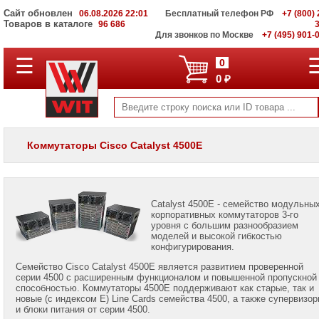
Сайт обновлен
06.08.2026 22:01
Бесплатный телефон РФ
+7 (800) 
Товаров в каталоге
96 686
Для звонков по Москве
+7 (495) 901-
Оборудование
☰
0
InfiniBand
0 ₽
Коммутаторы
Cisco
Модульные
коммутаторы
Коммутаторы Cisco Catalyst 4500E
Коммутаторы
Cisco
NEXUS
Catalyst 4500E - семейство модульны
Маршрутизаторы
корпоративных коммутаторов 3-го
Cisco
уровня c большим разнообразием
моделей и высокой гибкостью
Межсетевые
конфигурирования.
экраны
Семейство Cisco Catalyst 4500Е является развитием проверенной
Cisco
серии 4500 с расширенным функционалом и повышенной пропускной
способностью. Коммутаторы 4500Е поддерживают как старые, так и
Cisco
новые (с индексом Е) Line Cards семейства 4500, а также супервизо
IP-
и блоки питания от серии 4500.
телефония