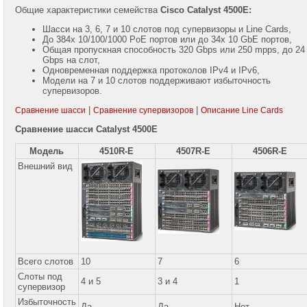
Общие характеристики семейства
Cisco Catalyst 4500Е:
Беспроводные
Шасси на 3, 6, 7 и 10 слотов под супервизоры и Line Cards,
решения
До 384х 10/100/1000 PoE портов или до 34х 10 GbE портов,
Cisco
Общая пропускная способность 320 Gbps или 250 mpps, до 24
Gbps на слот,
Гарантия
Одновременная поддержка протоколов IPv4 и IPv6,
на
Модели на 7 и 10 слотов поддерживают избыточность
оборудование
супервизоров.
Cisco
|
|
Сравнение шасси
Сравнение супервизоров
Описание Line Cards
Сравнение шасси Catalyst 4500E
Модель
4510R-E
4507R-E
4506R-E
Внешний вид
Владимир
Комен
Mobile:
+7
(985)
768-
8583
Всего слотов
10
7
6
Telegram:
+7
Слоты под
4 и 5
3 и 4
1
(985)
супервизор
768-
Избыточность
8583
Да
Да
Нет