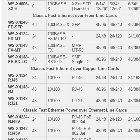
WS-X4606-
10GBASE-
X2 or SFP
6/14*
6/34*
6/34*
6
X2-E
X
(TwinGig)
12/26*
12/68*
12/68*
Classic Fast Ethernet over Fiber Line Cards
WS-X4248-
48
100BASE-X
SFP
48/96
48/240
48/38
FE-SFP
WS-X4124-
100BASE-
24
-
24/48
24/120
24/16
FX-MT
FX MT-RJ
WS-X4148-
100BASE-
MMF
48
48/96
48/240
48/38
FX-MT
FX
MT-RJ
WS-X4148-
100BASE-
SMF
48
48/96
48/240
48/38
FE-BD-LC
BX10-D
Single LC
Classic Fast Ethernet over Copper Line Cards
WS-X4124-
24
10/100
RJ-45
24/48
24/120
24/16
RJ45
WS-X4148-
48
10/100
RJ-45
48/96
48/240
48/38
RJ
WS-X4148-
48
10/100
RJ-21
48/96
48/240
48/38
RJ21
Classic Fast Ethernet Power over Ethernet Line Cards
WS-X4224-
RJ-45 PoE
24
10/100
24/48
24/120
24/16
RJ45V
802.3af
WS-X4248-
RJ-45 PoE
48
10/100
48/96
48/240
48/38
RJ45V
802.3af