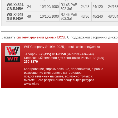
WS-X4524-
RJ-45 PoE
24
10/100/1000
24/48
24/120
24/16
GB-RJ45V
802.3af
WS-X4548-
RJ-45 PoE
48
10/100/1000
48/96
48/240
48/38
GB-RJ45V
802.3af
Заказать
. С поддержкой сторонних диско
систему хранения данных ISCSI
WIT Company © 1994-2025, e-mail:
welcome@wit.ru
Телефон:
+7 (495) 901-0150
(многоканальный)
Бесплатный телефон для звонков по России
+7 (800)
250-3379
Копирование, тиражирование, перепечатка, а равно
размещение в интернете материалов,
представленных на сайте, возможно только с
письменного разрешения владельцев ресурса
www.wit.ru