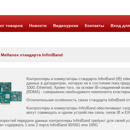
ог товаров
Новости
Видеоуроки
Контакты
Вход для
Mellanox стандарта InfiniBand
Контроллеры и коммутаторы стандарта InfiniBand (IB) о
данных в датацентрах, которую не в состоянии пока пре
100G Ethernet). Кроме того, на основе IB-соединений во
(RDMA) - совершенно необходимого компонента кластерн
Отличительная особенность связи стандарта InfiniBand от 
Контроллеры и коммутаторы InfiniBand обеспечивают скоро
могут совмещать в одном устройстве связь типов IB и Et
коростей передачи данных контроллеры InfiniBand требуют для своей ус
т содержать 1 или 2 порта InfiniBand 40/56G или 100G