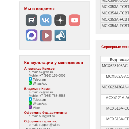
MCX354A-QCB
MCX353A-TCB
Мы в соцсетях
MCX354A-TCB
MCX353A-FCB
MCX354A-FCB
Серверные сете
Код товар
Консультации у менеджеров
MCX623106AC
Александр Крюков
e-mail: ak@wit.ru
Mobile: +7 (916) 158-0005
MCX562A-A
Telegram
WhatsApp
MCX623436AN
Владимир Комен
e-mail: vk@wit.ru
Mobile: +7 (985) 768-8583
MCX4121A-A
Telegram
WhatsApp
Viber
MCX516A-C
Оформить бух. документы
e-mail:
buh@wit.ru
MCX516A-C
Оформить гарантию
e-mail:
support@wit.ru