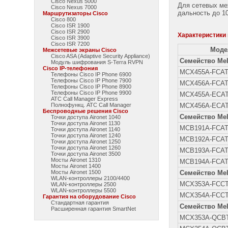
Cisco Nexus 5000
Для сетевых ме
Cisco Nexus 7000
дальность до 1
Маршрутизаторы Cisco
Cisco 800
Cisco ISR 1900
Cisco ISR 2900
Характеристики 
Cisco ISR 3900
Cisco ISR 7200
Моде
Межсетевые экраны Cisco
Cisco ASA (Adaptive Security Appliance)
Семейство Mel
Модуль шифрования S-Terra RVPN
Cisco IP-телефония
MCX455A-FCA
Телефоны Cisco IP Phone 6900
Телефоны Cisco IP Phone 7900
MCX456A-FCA
Телефоны Cisco IP Phone 8900
Телефоны Cisco IP Phone 9900
MCX455A-ECA
АТС Call Manager Express
Полнофункц. АТС Call Manager
MCX456A-ECA
Беспроводные решения Cisco
Семейство Mel
Точки доступа Aironet 1040
Точки доступа Aironet 1130
MCB191A-FCA
Точки доступа Aironet 1140
Точки доступа Aironet 1240
MCB192A-FCA
Точки доступа Aironet 1250
Точки доступа Aironet 1260
MCB193A-FCA
Точки доступа Aironet 3500
Мосты Aironet 1310
MCB194A-FCA
Мосты Aironet 1400
Мосты Aironet 1500
Семейство Mel
WLAN-контроллеры 2100/4400
MCX353A-FCC
WLAN-контроллеры 2500
WLAN-контроллеры 5500
MCX354A-FCC
Гарантия на оборудование Cisco
Стандартная гарантия
Семейство Mel
Расширенная гарантия SmartNet
MCX353A-QCB