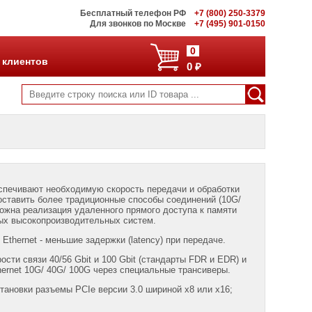
Бесплатный телефон РФ
+7 (800) 250-3379
Для звонков по Москве
+7 (495) 901-0150
0
 клиентов
0 ₽
беспечивают необходимую скорость передачи и обработки
доставить более традиционные способы соединений (10G/
зможна реализация удаленного прямого доступа к памяти
ых высокопроизводительных систем.
Ethernet - меньшие задержки (latency) при передаче.
сти связи 40/56 Gbit и 100 Gbit (стандарты FDR и EDR) и
hernet 10G/ 40G/ 100G через специальные трансиверы.
тановки разъемы PCIe версии 3.0 шириной x8 или x16;