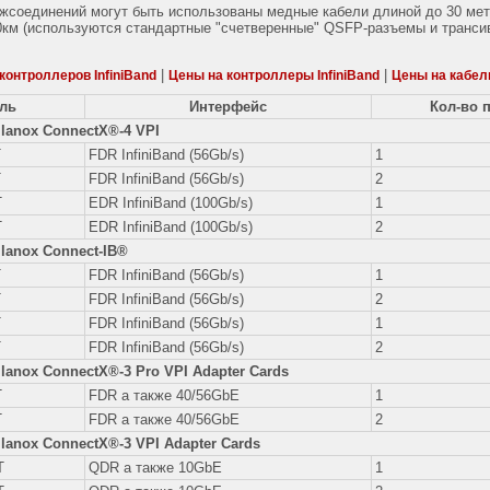
жсоединений могут быть использованы медные кабели длиной до 30 метр
0км (используются стандартные "счетверенные" QSFP-разъемы и трансив
|
|
контроллеров InfiniBand
Цены на контроллеры InfiniBand
Цены на кабели
ль
Интерфейс
Кол-во 
lanox ConnectX®-4 VPI
T
FDR InfiniBand (56Gb/s)
1
T
FDR InfiniBand (56Gb/s)
2
T
EDR InfiniBand (100Gb/s)
1
T
EDR InfiniBand (100Gb/s)
2
lanox Connect-IB®
T
FDR InfiniBand (56Gb/s)
1
T
FDR InfiniBand (56Gb/s)
2
T
FDR InfiniBand (56Gb/s)
1
T
FDR InfiniBand (56Gb/s)
2
lanox ConnectX®-3 Pro VPI Adapter Cards
T
FDR а также 40/56GbE
1
T
FDR а также 40/56GbE
2
lanox ConnectX®-3 VPI Adapter Cards
T
QDR а также 10GbE
1