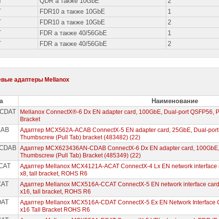
T
QDR а также 10GbE
2
T
FDR10 а также 10GbE
1
T
FDR10 а также 10GbE
2
T
FDR а также 40/56GbE
1
T
FDR а также 40/56GbE
2
вые адаптеры Mellanox
а
Наименование
-CDAT
Mellanox ConnectX®-6 Dx EN adapter card, 100GbE, Dual-port QSFP56, PCI
Bracket
CAB
Адаптер MCX562A-ACAB ConnectX-5 EN adapter card, 25GbE, Dual-port 
Thumbscrew (Pull Tab) bracket (483482) (22)
-CDAB
Адаптер MCX623436AN-CDAB ConnectX-6 Dx EN adapter card, 100GbE, D
Thumbscrew (Pull Tab) Bracket (485349) (22)
CAT
Адаптер Mellanox MCX4121A-ACAT ConnectX-4 Lx EN network interface c
x8, tall bracket, ROHS R6
CAT
Адаптер Mellanox MCX516A-CCAT ConnectX-5 EN network interface card
x16, tall bracket, ROHS R6
DAT
Адаптер Mellanox MCX516A-CDAT ConnectX-5 Ex EN Network Interface 
x16 Tall Bracket ROHS R6