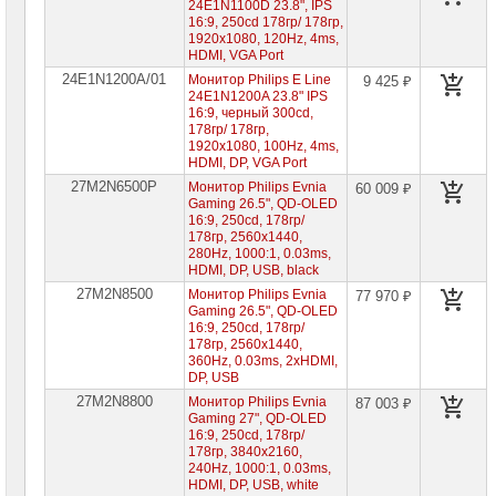
24E1N1100D 23.8", IPS
16:9, 250cd 178гр/ 178гр,
1920x1080, 120Hz, 4ms,
HDMI, VGA Port
24E1N1200A/01
Монитор Philips E Line
9 425 ₽
24E1N1200A 23.8" IPS
16:9, черный 300cd,
178гр/ 178гр,
1920x1080, 100Hz, 4ms,
HDMI, DP, VGA Port
27M2N6500P
Монитор Philips Evnia
60 009 ₽
Gaming 26.5", QD-OLED
16:9, 250cd, 178гр/
178гр, 2560x1440,
280Hz, 1000:1, 0.03ms,
HDMI, DP, USB, black
27M2N8500
Монитор Philips Evnia
77 970 ₽
Gaming 26.5", QD-OLED
16:9, 250cd, 178гр/
178гр, 2560x1440,
360Hz, 0.03ms, 2xHDMI,
DP, USB
27M2N8800
Монитор Philips Evnia
87 003 ₽
Gaming 27", QD-OLED
16:9, 250cd, 178гр/
178гр, 3840x2160,
240Hz, 1000:1, 0.03ms,
HDMI, DP, USB, white