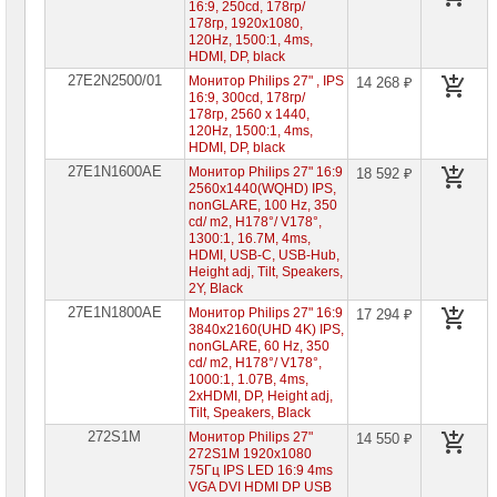
компьютеров
16:9, 250cd, 178гр/
178гр, 1920x1080,
120Hz, 1500:1, 4ms,
Компоненты
HDMI, DP, black
серверов
27E2N2500/01
Монитор Philips 27" , IPS
14 268 ₽
16:9, 300cd, 178гр/
Источники
178гр, 2560 x 1440,
бесперебойного
120Hz, 1500:1, 4ms,
питания
HDMI, DP, black
27E1N1600AE
Монитор Philips 27" 16:9
18 592 ₽
Российское
2560х1440(WQHD) IPS,
ПО
nonGLARE, 100 Hz, 350
cd/ m2, H178°/ V178°,
Программное
1300:1, 16.7M, 4ms,
обеспечение
HDMI, USB-C, USB-Hub,
Height adj, Tilt, Speakers,
2Y, Black
Термошкафы
IP
27E1N1800AE
Монитор Philips 27" 16:9
17 294 ₽
PROM
3840x2160(UHD 4K) IPS,
nonGLARE, 60 Hz, 350
Специальные
cd/ m2, H178°/ V178°,
цены
1000:1, 1.07B, 4ms,
2xHDMI, DP, Height adj,
Tilt, Speakers, Black
272S1M
Монитор Philips 27"
14 550 ₽
272S1M 1920x1080
75Гц IPS LED 16:9 4ms
VGA DVI HDMI DP USB