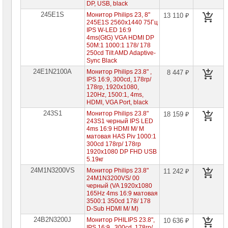
DP, USB, black
LCD-
245E1S
Монитор Philips 23, 8"
13 110 ₽
панели
245E1S 2560x1440 75Гц
Philips
IPS W-LED 16:9
4ms(GtG) VGA HDMI DP
Мониторы
50M:1 1000:1 178/ 178
DELL
250cd Tilt AMD Adaptive-
Sync Black
Мониторы
24E1N2100A
Монитор Philips 23.8" ,
8 447 ₽
Gigabyte
IPS 16:9, 300cd, 178гр/
178гр, 1920x1080,
Мониторы
120Hz, 1500:1, 4ms,
Iiyama
HDMI, VGA Port, black
243S1
Монитор Philips 23.8"
18 159 ₽
Мониторы
243S1 черный IPS LED
Hiper
4ms 16:9 HDMI M/ M
матовая HAS Piv 1000:1
300cd 178гр/ 178гр
Мониторы
1920x1080 DP FHD USB
Huawei
5.19кг
24M1N3200VS
Монитор Philips 23.8"
11 242 ₽
Мониторы
24M1N3200VS/ 00
HP
черный (VA 1920x1080
165Hz 4ms 16:9 матовая
Мониторы
3500:1 350cd 178/ 178
Lenovo
D-Sub HDMI M/ M)
24B2N3200J
Монитор PHILIPS 23.8",
10 636 ₽
Мониторы
IPS 16:9 , 300cd, 178гр/