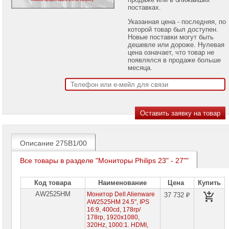
Мониторы
поставках.
ACER
Указанная цена - последняя, по
Мониторы
которой товар был доступен.
ASUS
Новые поставки могут быть
дешевле или дороже. Нулевая
цена означает, что товар не
Мониторы
появлялся в продаже больше
BENQ
месяца.
Мониторы
Philips
Мониторы
Philips
17"
-
22"
Описание 275B1/00
Мониторы
Philips
23"
Все товары в разделе "Мониторы Philips 23" - 27""
-
27"
►
Код товара
Наименование
Цена
Купить
AW2525HM
Монитор Dell Alienware
37 732 ₽
Мониторы
AW2525HM 24.5", IPS
Philips
28"
16:9, 400cd, 178гр/
-
178гр, 1920x1080,
55"
320Hz, 1000:1. HDMI,