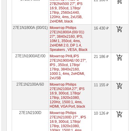
27B2N4500 27", IPS
16:9, 350cd, 178гр/
178гр, 2560x1440,
120Hz, 4ms, 2xUSB,
2xHDMI, black
27E1N1800A (00/01)
Монитор Philips
16 430 ₽
27E1N1800A (00/ 01)
27", 3840x2160, IPS,
10M:1, 350cd, 4ms,
2xHDMI 2.0, DP 1.4,
Speakers , VESA, Black
27E1N1900AE/00
Монитор PHILIPS
21 186 ₽
27E1N1900AE/ 00 27",
IPS , 350cd, 178гр/
178гр, 3840x2160,
1000:1, 4ms, 2xHDMI,
2xUSB
27E1N2100A/60
Монитор Philips
11 155 ₽
27E1N2100A 27", IPS
16:9, 300cd, 178гр/
178гр, 1920x1080,
120Hz, 1500:1, 4ms,
HDMI, VGA Port, black
27E1N2100D
Монитор Philips
10 126 ₽
27E1N2100D 27" , IPS
16:9, 300cd, 178гр/
178гр, 1920x1080,
100Hz, 1500:1, 4ms,