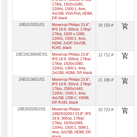
LG
178гр, 1920x1080,
120Hz, 1500:1, 4ms,
Мониторы
4xUSB, VGA Port, HDMI,
MSI
DP, black
24B2U3301/01
Монитор Philips 23.8",
18 159 ₽
Мониторы
IPS 16:9, 300cd, 178гр/
NEC
178гр, 1920 x 1080,
120Hz, 1500:1, 4ms,
HDMI, 2xDP, 5xUSB,
Мониторы
RJ45, black
Samsung
24E1N1300AE/01
Монитор Philips 23.8",
12 712 ₽
IPS 16:9, 300cd, 178гр/
Мониторы
178гр, 1920x1080,
ViewSonic
120Hz, 1300:1, 4ms,
2хUSB, HDMI, DP, black
Проекторы
24B2U3601/01
Монитор Philips 23.8",
и
21 186 ₽
лампы
IPS 16:9, 350cd, 178гр/
для
178гр, 2560x1440,
проекторов
120Hz, 1500:1, 4ms,
4xUSB, USB-C, HDMI,
DP, RJ45, black
Ноутбуки
Brand
24B2N3200J/01
Монитор Philips
10 723 ₽
Name
24B2N3200J 23.8", IPS
16:9, 300cd, 178гр/
178гр, 1920x1080,
Моноблоки
120Hz, 1500:1, 50M:1,
Brand
4ms, 3xUSB, HDMI, DP,
Name
black