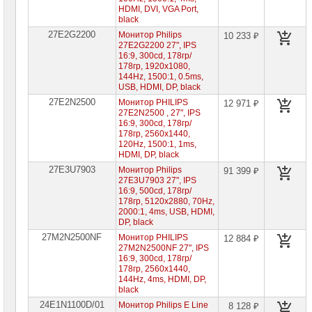
HDMI, DVI, VGA Port,
black
27E2G2200
Монитор Philips
10 233 ₽
27E2G2200 27", IPS
16:9, 300cd, 178гр/
178гр, 1920x1080,
144Hz, 1500:1, 0.5ms,
USB, HDMI, DP, black
27E2N2500
Монитор PHILIPS
12 971 ₽
27E2N2500 , 27", IPS
16:9, 300cd, 178гр/
178гр, 2560x1440,
120Hz, 1500:1, 1ms,
HDMI, DP, black
27E3U7903
Монитор Philips
91 399 ₽
27E3U7903 27", IPS
16:9, 500cd, 178гр/
178гр, 5120x2880, 70Hz,
2000:1, 4ms, USB, HDMI,
DP, black
27M2N2500NF
Монитор PHILIPS
12 884 ₽
27M2N2500NF 27", IPS
16:9, 300cd, 178гр/
178гр, 2560x1440,
144Hz, 4ms, HDMI, DP,
black
24E1N1100D/01
Монитор Philips E Line
8 128 ₽