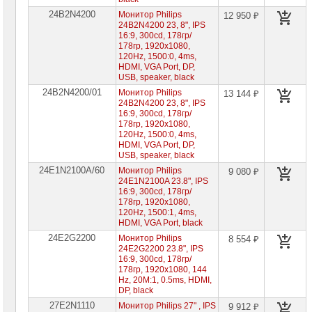
24B2N4200
Монитор Philips
Компьютеры
12 950 ₽
Brand
24B2N4200 23, 8", IPS
Name
16:9, 300cd, 178гр/
178гр, 1920x1080,
120Hz, 1500:0, 4ms,
Принтеры
HDMI, VGA Port, DP,
плоттеры
USB, speaker, black
МФУ
24B2N4200/01
Монитор Philips
13 144 ₽
24B2N4200 23, 8", IPS
Серверы
16:9, 300cd, 178гр/
Brand
178гр, 1920x1080,
Name
120Hz, 1500:0, 4ms,
HDMI, VGA Port, DP,
Пассивное
USB, speaker, black
сетевое
24E1N2100A/60
оборудование
Монитор Philips
9 080 ₽
24E1N2100A 23.8", IPS
16:9, 300cd, 178гр/
Активное
178гр, 1920x1080,
сетевое
120Hz, 1500:1, 4ms,
оборудование
HDMI, VGA Port, black
24E2G2200
Монитор Philips
8 554 ₽
СХД
24E2G2200 23.8", IPS
-
16:9, 300cd, 178гр/
системы
178гр, 1920x1080, 144
хранения
Hz, 20M:1, 0.5ms, HDMI,
данных
DP, black
27E2N1110
Монитор Philips 27" , IPS
Компоненты
9 912 ₽