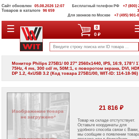
Сайт обновлен
05.08.2026 12:07
Бесплатный телефон РФ
+7 (800) 
Товаров в каталоге
96 659
Для звонков по Москве
+7 (495) 901-
☰
ПОЛНЫЙ
0
КАТАЛОГ
0 ₽
WIT
Корпоративные
серверы
WIT
VV
Монитор Philips 275B1/ 00 27" 2560x1440, IPS, 16:9, 178°/ 1
75Hz, 4 ms, 300 cd/ m, 50M:1, с поворотом экрана, DVI, HDM
Системы
DP 1.2, 4xUSB 3.2 (Код товара 275B1/00, WIT-ID: 114-18-96)
хранения
данных
WIT
VI
Мониторы
и
21 816 ₽
LCD
панели
Товар на складе отстутствует.
Оставьте координаты для
Мониторы
Apple
удобного способа связи с Вами,
мы сообщим о появлении товар
продаже или в ближайших