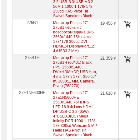
3.2 USB-B 3*USB-A 3.2
50М:1 1000:1 178/ 178
250cd HAS Pivot Tilt
Swivel Speakers Black
275B1
Монитор Philips 27"
19 456 ₽
275B1 черный с
поворотом экрана (IPS
2560x1440 75Hz 4ms
178/ 178 300cd DVI
HDMI1.4 DisplayPort1.2
4xUSB3.2 MM)
275B1H
Монитор Philips 27"
21 359 ₽
275B1H (00/ 01) Black
(IPS, 2560x1440,
DVI+HDMI+DP, USB Hub,
4 ms, 178°/ 178°, 350 cd/
m, 1000:1, MM, Camera,
Pivot) (768270)
27E1N5600HE
Монитор Philips 27"
21 618 ₽
27E1N5600HE
2560x1440 75Гц IPS
LED 16:9 4(1)ms HDMI
DP USB-C 3.2 (65W)
4*USB3.3(BC) Mega
Infinity DCR 1000:1 178/
178 300cd Webcam 5 MP
Hello HAS Pivot Tilt
Swivel Speakers Black