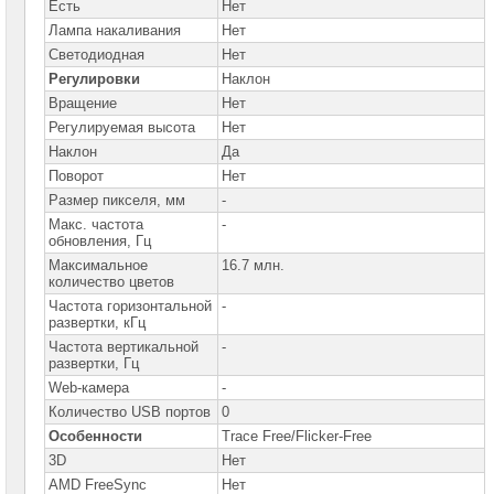
Есть
Нет
Лампа накаливания
Нет
Светодиодная
Нет
Регулировки
Наклон
Вращение
Нет
Регулируемая высота
Нет
Наклон
Да
Поворот
Нет
Размер пикселя, мм
-
Макс. частота
-
обновления, Гц
Максимальное
16.7 млн.
количество цветов
Частота горизонтальной
-
развертки, кГц
Частота вертикальной
-
развертки, Гц
Web-камера
-
Количество USB портов
0
Особенности
Trace Free/Flicker-Free
3D
Нет
AMD FreeSync
Нет