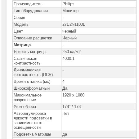
Производитель
Philips
LCD-
панели
Тип оборудования
Монитор
Philips
Серия
-
Модель
27E2N1100L
Мониторы
DELL
Цвет
черный
Описание расцветки
Чёрный
Мониторы
Матрица
-
Gigabyte
Яркость матрицы
250 кд/м2
Мониторы
Статическая
4000:1
Iiyama
контрастность
Динамическая
-
Мониторы
контрастность (DCR)
Hiper
Время отклика (мс)
4
Широкоформатный
Да
Мониторы
Huawei
Максимальное
1920 x 1080
разрешение
Мониторы
Угол обзора
178° / 178°
HP
Авторегулировка
Нет
яркости подсветки в
Мониторы
зависимости от
Lenovo
освещенности
Подсветка матрицы
да
Мониторы