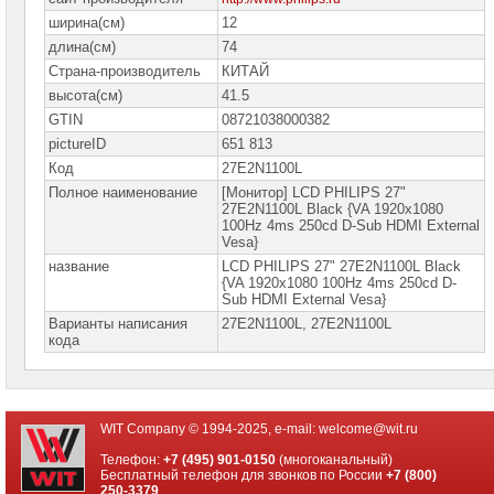
ширина(см)
12
длина(см)
74
Страна-производитель
КИТАЙ
высота(см)
41.5
GTIN
08721038000382
pictureID
651 813
Код
27E2N1100L
Полное наименование
[Монитор] LCD PHILIPS 27"
27E2N1100L Black {VA 1920x1080
100Hz 4ms 250cd D-Sub HDMI External
Vesa}
название
LCD PHILIPS 27" 27E2N1100L Black
{VA 1920x1080 100Hz 4ms 250cd D-
Sub HDMI External Vesa}
Варианты написания
27E2N1100L, 27E2N1100L
кода
WIT Company © 1994-2025, e-mail:
welcome@wit.ru
Телефон:
+7 (495) 901-0150
(многоканальный)
Бесплатный телефон для звонков по России
+7 (800)
250-3379