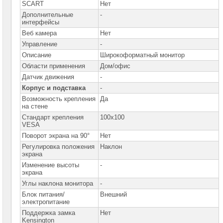
компьютеров
SCART
Нет
Дополнительные
-
Компоненты
интерфейсы
серверов
Веб камера
Нет
Управление
-
Источники
бесперебойного
Описание
Широкоформатный монитор
питания
Области применения
Дом/офис
Датчик движения
-
Российское
ПО
Корпус и подставка
-
Возможность крепления
Да
Программное
на стене
обеспечение
Стандарт крепления
100x100
VESA
Термошкафы
Поворот экрана на 90°
Нет
IP
PROM
Регулировка положения
Наклон
экрана
Специальные
Изменение высоты
-
цены
экрана
Углы наклона монитора
-
Блок питания/
Внешний
электропитание
Поддержка замка
Нет
Kensington