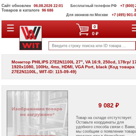
Сайт обновлен
06.08.2026 22:01
Бесплатный телефон РФ
+7 (800) 
Товаров в каталоге
96 686
Для звонков по Москве
+7 (495) 901-
☰
ПОЛНЫЙ
0
КАТАЛОГ
0 ₽
WIT
Корпоративные
серверы
WIT
VV
Монитор PHILIPS 27E2N1100L 27", VA 16:9, 250cd, 178гр/ 1
1920x1080, 100Hz, 4ms, HDMI, VGA Port, black (Код товара
Системы
27E2N1100L, WIT-ID: 115-09-49)
хранения
данных
WIT
VI
Мониторы
и
9 082 ₽
LCD
панели
Товар на складе отстутствует.
Оставьте координаты для
Мониторы
Apple
удобного способа связи с Вами,
мы сообщим о появлении товар
продаже или в ближайших