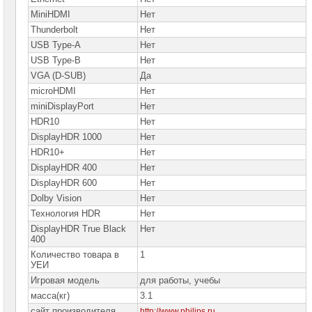
MiniHDMI
Нет
Thunderbolt
Нет
USB Type-A
Нет
USB Type-B
Нет
VGA (D-SUB)
Да
microHDMI
Нет
miniDisplayPort
Нет
HDR10
Нет
DisplayHDR 1000
Нет
HDR10+
Нет
DisplayHDR 400
Нет
DisplayHDR 600
Нет
Dolby Vision
Нет
Технология HDR
Нет
DisplayHDR True Black
Нет
400
Количество товара в
1
УЕИ
Игровая модель
для работы, учебы
масса(кг)
3.1
сайт производителя
http://www.philips.ru