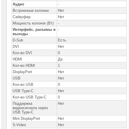
Аудио
-
Компьютеры
Brand
Встроенные колонки
Нет
Name
Сабвуфер
Нет
Мощность колонок (Вт)
-
Принтеры
плоттеры
Интерфейс, разъемы и
-
МФУ
выходы
D-Sub
Есть
Серверы
DVI
Нет
Brand
Name
Кол-во DVI
0
HDMI
Да
Пассивное
Кол-во HDMI
1
сетевое
оборудование
DisplayPort
Нет
USB
Нет
Активное
Кол-во USB
0
сетевое
оборудование
USB Type-C
Нет
Кол-во USB Type-C
0
СХД
Поддержка
Нет
-
видеосигнала через
системы
хранения
USB Type-C
данных
Mini DisplayPort
Нет
S-Video
Нет
Компоненты