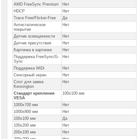
AMD FreeSync Premium
Нет
HDCP
Нет
Trace Free/Flicker-Free
Да
Антистатическое
Нет
покрытие
Датчик освещенности
Нет
Датчик присутствия
Нет
Картинка в картинке
Нет
Поддержка FreeSync/G-
Нет
Sync
Поддержка WiDi
Нет
Сенсорный экран.
Нет
Слот для замка
Нет
Kensington
Стандарт крепления
100x100 мм
VESA
1000x700 мм
Нет
1000x800 мм
Нет
100x100 мм
Да
100x200 мм
Нет
200x100 мм
Нет
200x200 мм
Нет