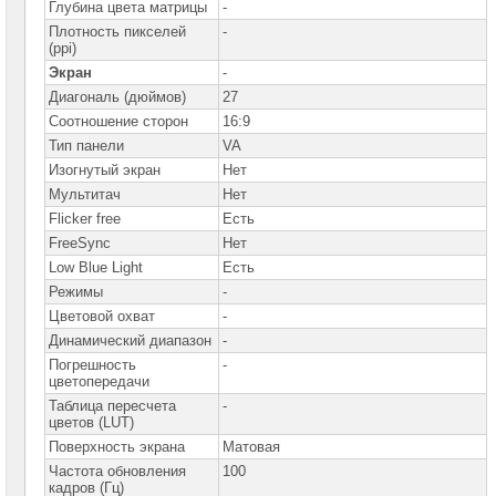
Глубина цвета матрицы
LG
-
Плотность пикселей
-
(ppi)
Мониторы
MSI
Экран
-
Диагональ (дюймов)
27
Мониторы
NEC
Соотношение сторон
16:9
Тип панели
VA
Мониторы
Изогнутый экран
Нет
Samsung
Мультитач
Нет
Мониторы
Flicker free
Есть
ViewSonic
FreeSync
Нет
Low Blue Light
Есть
Проекторы
и
Режимы
-
лампы
Цветовой охват
-
для
проекторов
Динамический диапазон
-
Погрешность
-
Ноутбуки
цветопередачи
Brand
Таблица пересчета
-
Name
цветов (LUT)
Поверхность экрана
Матовая
Моноблоки
Brand
Частота обновления
100
Name
кадров (Гц)