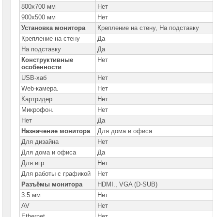
800x700 мм
Нет
900x500 мм
Нет
Установка монитора
Крепление на стену, На подставку
Крепление на стену
Да
На подставку
Да
Конструктивные
Нет
особенности
USB-хаб
Нет
Web-камера.
Нет
Картридер
Нет
Микрофон.
Нет
Нет
Да
Назначение монитора
Для дома и офиса
Для дизайна
Нет
Для дома и офиса
Да
Для игр
Нет
Для работы с графикой
Нет
Разъёмы монитора
HDMI., VGA (D-SUB)
3.5 мм
Нет
AV
Нет
Ethernet
Нет