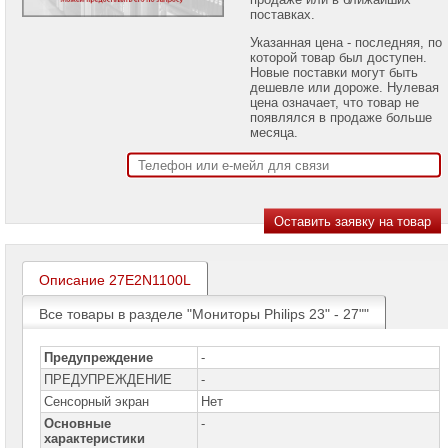
Мониторы
поставках.
ACER
Указанная цена - последняя, по
Мониторы
которой товар был доступен.
ASUS
Новые поставки могут быть
дешевле или дороже. Нулевая
цена означает, что товар не
Мониторы
появлялся в продаже больше
BENQ
месяца.
Мониторы
Philips
Мониторы
Philips
17"
-
22"
Описание 27E2N1100L
Мониторы
Philips
23"
Все товары в разделе "Мониторы Philips 23" - 27""
-
27"
►
Предупреждение
-
ПРЕДУПРЕЖДЕНИЕ
-
Мониторы
Philips
Сенсорный экран
Нет
28"
Основные
-
-
характеристики
55"