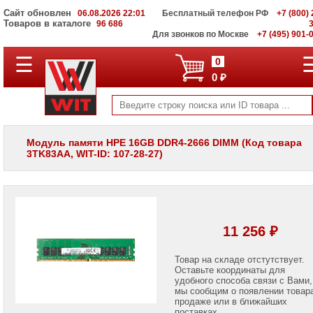
Сайт обновлен
06.08.2026 22:01
Бесплатный телефон РФ
+7 (800) 
Товаров в каталоге
96 686
Для звонков по Москве
+7 (495) 901-
☰
ПОЛНЫЙ
0
КАТАЛОГ
0 ₽
WIT
Корпоративные
серверы
WIT
VV
Модуль памяти HPE 16GB DDR4-2666 DIMM (Код товара
3TK83AA, WIT-ID: 107-28-27)
Системы
хранения
данных
WIT
VI
Мониторы
11 256 ₽
и
LCD
панели
Товар на складе отстутствует.
Оставьте координаты для
удобного способа связи с Вами,
Проекторы
мы сообщим о появлении товар
и
лампы
продаже или в ближайших
для
поставках.