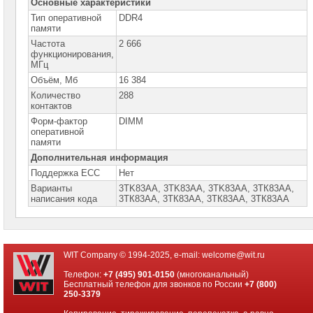
Основные характеристики
компьютеры
Hiper
Тип оперативной
DDR4
памяти
Настольные
Частота
2 666
компьютеры
функционирования,
Huawei
МГц
Объём, Мб
16 384
Настольные
компьютеры
Количество
288
HP
контактов
Форм-фактор
DIMM
Тонкие
оперативной
клиенты
памяти
HP
Дополнительная информация
ПК
HP
Поддержка ECC
Нет
Slim
Варианты
3TK83AA, 3TK83AA, 3TK83АА, 3TК83АА,
написания кода
3TК83АА, 3ТК83АА, 3ТК83АА, 3ТК83АА
ПК
HP
290
series
ПК
WIT Company © 1994-2025, e-mail:
welcome@wit.ru
HP
OMEN
Телефон:
+7 (495) 901-0150
(многоканальный)
Бесплатный телефон для звонков по России
+7 (800)
ПК
250-3379
HP
Desktop