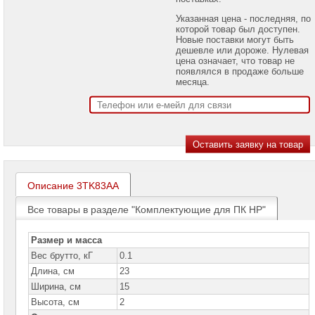
проекторов
Указанная цена - последняя, по
которой товар был доступен.
Ноутбуки
Новые поставки могут быть
Brand
дешевле или дороже. Нулевая
Name
цена означает, что товар не
появлялся в продаже больше
Моноблоки
месяца.
Brand
Name
Компьютеры
Brand
Name
Настольные
компьютеры
Описание 3TK83AA
Apple
Все товары в разделе "Комплектующие для ПК HP"
Настольные
компьютеры
Acer
Размер и масса
Вес брутто, кГ
0.1
Настольные
Длина, см
23
компьютеры
ASUS
Ширина, см
15
Высота, см
2
Настольные