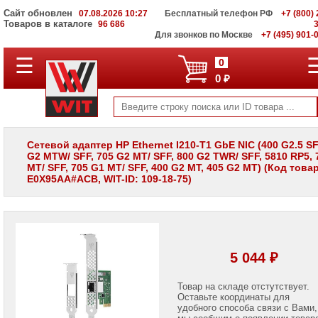
Сайт обновлен
07.08.2026 10:27
Бесплатный телефон РФ
+7 (800) 
Товаров в каталоге
96 686
Для звонков по Москве
+7 (495) 901-
☰
ПОЛНЫЙ
0
КАТАЛОГ
0 ₽
WIT
Корпоративные
серверы
WIT
VV
Сетевой адаптер HP Ethernet I210-T1 GbE NIC (400 G2.5 SF
G2 MTW/ SFF, 705 G2 MT/ SFF, 800 G2 TWR/ SFF, 5810 RP5, 
Системы
MT/ SFF, 705 G1 MT/ SFF, 400 G2 MT, 405 G2 MT) (Код това
хранения
E0X95AA#ACB, WIT-ID: 109-18-75)
данных
WIT
VI
Мониторы
и
LCD
5 044 ₽
панели
Проекторы
Товар на складе отстутствует.
и
Оставьте координаты для
лампы
удобного способа связи с Вами,
для
мы сообщим о появлении товар