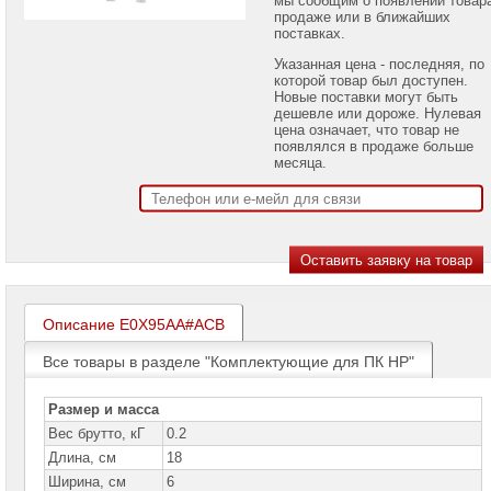
проекторов
продаже или в ближайших
поставках.
Ноутбуки
Указанная цена - последняя, по
Brand
которой товар был доступен.
Name
Новые поставки могут быть
дешевле или дороже. Нулевая
Моноблоки
цена означает, что товар не
Brand
появлялся в продаже больше
Name
месяца.
Компьютеры
Brand
Name
Настольные
компьютеры
Apple
Описание E0X95AA#ACB
Настольные
компьютеры
Все товары в разделе "Комплектующие для ПК HP"
Acer
Настольные
Размер и масса
компьютеры
Вес брутто, кГ
0.2
ASUS
Длина, см
18
Настольные
Ширина, см
6