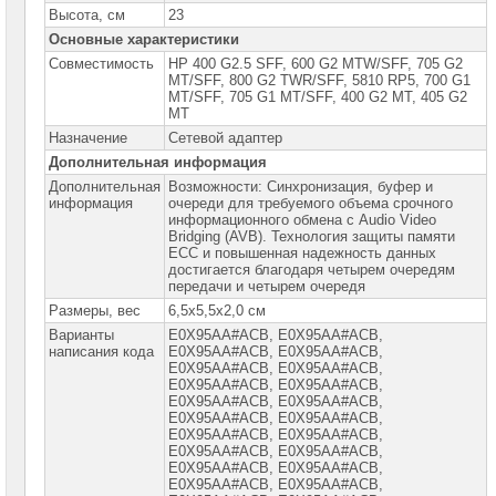
компьютеры
Высота, см
23
Hiper
Основные характеристики
Настольные
Совместимость
HP 400 G2.5 SFF, 600 G2 MTW/SFF, 705 G2
компьютеры
MT/SFF, 800 G2 TWR/SFF, 5810 RP5, 700 G1
Huawei
MT/SFF, 705 G1 MT/SFF, 400 G2 MT, 405 G2
MT
Настольные
Назначение
Сетевой адаптер
компьютеры
Дополнительная информация
HP
Дополнительная
Возможности: Синхронизация, буфер и
Тонкие
информация
очереди для требуемого объема срочного
клиенты
информационного обмена с Audio Video
HP
Bridging (AVB). Технология защиты памяти
ECC и повышенная надежность данных
ПК
достигается благодаря четырем очередям
HP
передачи и четырем очередя
Slim
Размеры, вес
6,5x5,5x2,0 см
ПК
HP
Варианты
E0X95AA#ACB, E0X95AA#ACB,
290
написания кода
E0X95АА#АCB, E0X95АА#АCВ,
series
E0X95АА#АCВ, E0X95АА#АСВ,
E0X95АА#АСВ, E0X95АА#АСВ,
ПК
E0X95АА#АСВ, Е0X95АА#АСВ,
HP
Е0X95АА#АСВ, Е0X95АА#АСВ,
OMEN
Е0X95АА#АСВ, Е0X95АА#АСВ,
Е0X95АА#АСВ, Е0X95АА#АСВ,
ПК
Е0X95АА#АСВ, Е0Х95АА#АСВ,
HP
Е0Х95АА#АСВ, Е0Х95АА#АСВ,
Desktop