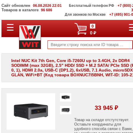
Сайт обновлен
06.08.2026 22:01
Бесплатный телефон РФ
+7 (800) 
Товаров в каталоге
96 686
Для звонков по Москве
+7 (495) 901-
☰
ПОЛНЫЙ
0
КАТАЛОГ
0 ₽
WIT
Корпоративные
серверы
WIT
VV
Intel NUC Kit 7th Gen, Core i5-7260U up to 3.4GH, 2x DDR4
SODIMM (max 32GB), 2.5" HDD/ SSD + M.2 SATA/ PCIe SSD (
Системы
0, 1), HDMI 2.0a, USB-C (DP1.2), 6xUSB, 7.1 Audio, microSDX
хранения
GLAN, WiFi+BT (Код товара BOXNUC7I5BNH, WIT-ID: 105-2
данных
WIT
VI
Мониторы
и
LCD
33 945 ₽
панели
Проекторы
Товар на складе отстутствует.
и
Оставьте координаты для
лампы
удобного способа связи с Вами,
для
мы сообщим о появлении товар