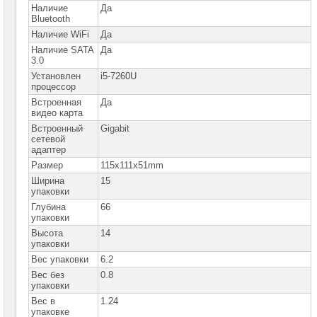
Наличие
Да
Мини
Bluetooth
ПК
Intel
Наличие WiFi
Да
Compute
Наличие SATA
Да
Stick
3.0
Установлен
i5-7260U
Материнские
процессор
платы
Встроенная
Да
видео карта
Процессоры
Intel
Встроенный
Gigabit
сетевой
адаптер
Процессоры
AMD
Размер
115x111x51mm
Ширина
15
Модули
упаковки
памяти
Глубина
66
упаковки
Жесткие
диски
Высота
14
SATA
упаковки
Вес упаковки
6.2
Жесткие
Вес без
0.8
диски
упаковки
SSD
Вес в
1.24
упаковке
Видеокарты