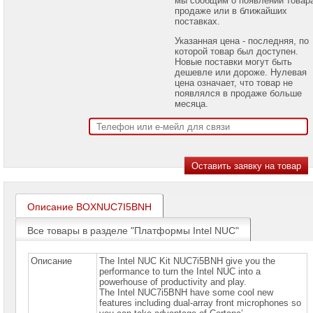
проекторов
продаже или в ближайших
поставках.
Ноутбуки
Указанная цена - последняя, по
Brand
которой товар был доступен.
Name
Новые поставки могут быть
дешевле или дороже. Нулевая
Моноблоки
цена означает, что товар не
Brand
появлялся в продаже больше
Name
месяца.
Компьютеры
Brand
Name
Принтеры
плоттеры
МФУ
Описание BOXNUC7I5BNH
Серверы
Brand
Все товары в разделе "Платформы Intel NUC"
Name
Пассивное
Описание
The Intel NUC Kit NUC7i5BNH give you the
сетевое
performance to turn the Intel NUC into a
оборудование
powerhouse of productivity and play.
The Intel NUC7i5BNH have some cool new
features including dual-array front microphones so
Активное