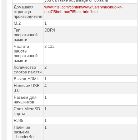
you can take advantage of Cortana’
сетевое
оборудование
Домашняя
www.intel.com/content/www/us/en/nuc/nuc-kit-
страница
nuc7i5bnh-nuc7i5bnk-brief.html
производителя
СХД
-
M.2
1
системы
хранения
Тип
DDR4
данных
оперативной
памяти
Компоненты
Частота
2 133
компьютеров
работы
оперативной
памяти
Платформы
малого
Количество
2
размера
слотов памяти
Выход HDMI
1
Платформы
Pegatron
Наличие USB
4
3.0
Платформы
Intel
Разъем для
1
NUC
наушников
►
Слот MicroSD
1
карты
Платформы
Intel
RJ45
1
NUC
Наличие
1
MiniPC
разьема
with
OS
ThunderBolt