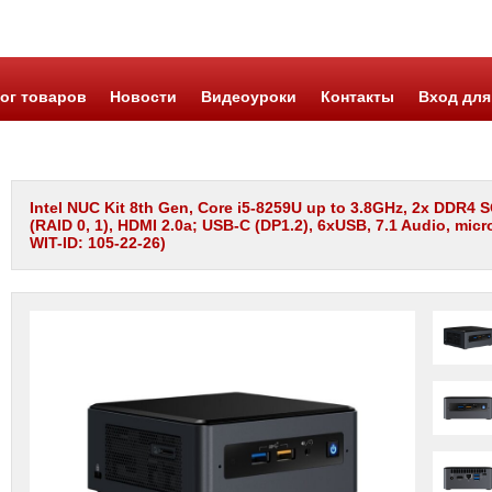
ог товаров
Новости
Видеоуроки
Контакты
Вход для
Intel NUC Kit 8th Gen, Core i5-8259U up to 3.8GHz, 2x DDR4
(RAID 0, 1), HDMI 2.0a; USB-C (DP1.2), 6xUSB, 7.1 Audio, 
WIT-ID: 105-22-26)