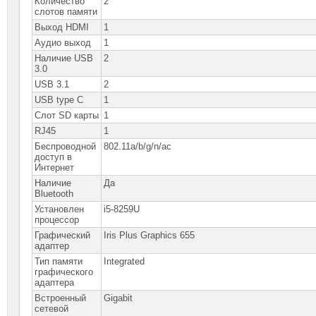
Количество
2
слотов памяти
Выход HDMI
1
Аудио выход
1
Наличие USB
2
3.0
USB 3.1
2
USB type C
1
Слот SD карты
1
RJ45
1
Беспроводной
802.11a/b/g/n/ac
доступ в
Интернет
Наличие
Да
Bluetooth
Установлен
i5-8259U
процессор
Графический
Iris Plus Graphics 655
адаптер
Тип памяти
Integrated
графического
адаптера
Встроенный
Gigabit
сетевой