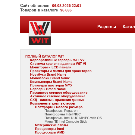
Сайт обновлен
06.08.2026 22:01
Товаров в каталоге
96 686
Разделы
Катал
ПОЛНЫЙ КАТАЛОГ WIT
Корпоративные серверы WIT VV
Системы хранения данных WIT VI
Мониторы и LCD панели
Проекторы и лампы для проекторов
Ноутбуки Brand Name
Моноблоки Brand Name
Компьютеры Brand Name
Принтеры плоттеры МФУ
Серверы Brand Name
Пассивное сетевое оборудование
Активное сетевое оборудование
СХД - системы хранения данных
Компоненты компьютеров
Платформы малого размера
Платформы Pegatron
Платформы Intel NUC
Платформы Intel NUC MiniPC with OS
Мини ПК Intel Compute Stick
Материнские платы
Процессоры Intel
Процессоры AMD