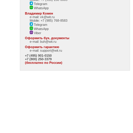
Telegram
WhatsApp
Владимир Комен
e-mail: vk@wit.ru
Mobile: +7 (985) 768-8583
Telegram
WhatsApp
Viber
Оформить бух. документы
e-mail:
buh@wit.ru
Оформить гарантию
e-mail:
support@wit.ru
+7 (495) 901-0150
+7 (800) 250-3379
(бесплатно по России)