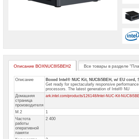
Описание BOXNUC8I5BEH2
Все товары в разделе "Пл
Описание
Boxed Intel® NUC Kit, NUC8i5BEH, w/ EU cord, 
Get ready for spectacularly responsive performance
processors. The latest generation of Intel® NU
Домашняя
ark.intel.com/products/126148/Intel-NUC-Kit-NUC8
страница
производителя
M.2
1
Частота
2 400
работы
оперативной
памяти