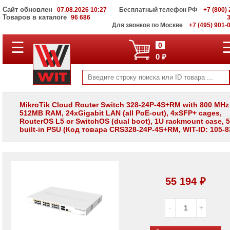
Сайт обновлен
07.08.2026 10:27
Бесплатный телефон РФ
+7 (800) 
Товаров в каталоге
96 686
Для звонков по Москве
+7 (495) 901-
☰
ПОЛНЫЙ
0
КАТАЛОГ
0 ₽
WIT
Корпоративные
серверы
WIT
VV
MikroTik Cloud Router Switch 328-24P-4S+RM with 800 MHz
512MB RAM, 24xGigabit LAN (all PoE-out), 4xSFP+ cages,
Системы
RouterOS L5 or SwitchOS (dual boot), 1U rackmount case, 
хранения
built-in PSU (Код товара CRS328-24P-4S+RM, WIT-ID: 105-8
данных
WIT
VI
Мониторы
и
55 194 ₽
LCD
панели
Проекторы
и
лампы
для