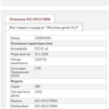
проекторов
Ноутбуки
Brand
Name
Описание MZ-V8V1T0BW
Все товары в разделе "Жесткие диски M.2"
Моноблоки
Brand
Name
Бренд
SAMSUNG
Компьютеры
Основные характеристики
Brand
Интерфейс
PCI-E x4
Name
Форм-фактор
M.2 2280
Принтеры
Объем
1024 ГБ
плоттеры
накопителя
МФУ
Категория
1TB
Применения
Серверы
(SSD)
Brand
Модель
Name
Серия
980
Пассивное
Тип жесткого
SSD
сетевое
диска
оборудование
Модель
MZ-V8V1T0BW
PartNumber/
MZ-V8V1T0BW
Активное