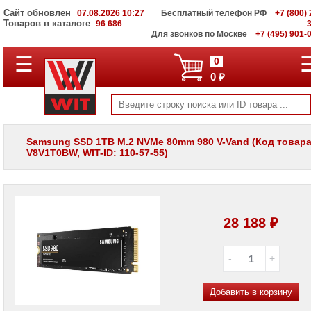
Сайт обновлен
07.08.2026 10:27
Бесплатный телефон РФ
+7 (800) 
Товаров в каталоге
96 686
Для звонков по Москве
+7 (495) 901-
☰
ПОЛНЫЙ
0
КАТАЛОГ
0 ₽
WIT
Корпоративные
серверы
WIT
VV
Samsung SSD 1TB M.2 NVMe 80mm 980 V-Vand (Код товара
V8V1T0BW, WIT-ID: 110-57-55)
Системы
хранения
данных
WIT
VI
28 188 ₽
Мониторы
и
LCD
панели
Проекторы
и
Добавить в корзину
лампы
для