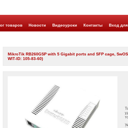
ог товаров
Новости
Видеоуроки
Контакты
Вход для
MikroTik RB260GSP with 5 Gigabit ports and SFP cage, SwOS
WIT-ID: 105-83-60)
Т
у
т
У