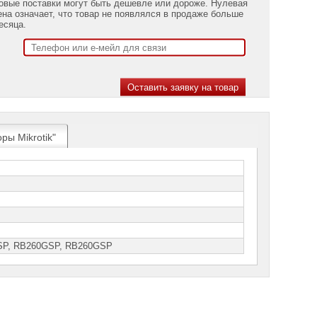
овые поставки могут быть дешевле или дороже. Нулевая
ена означает, что товар не появлялся в продаже больше
есяца.
ры Mikrotik"
SP, RВ260GSP, RВ260GSР