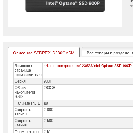
ц
м
Описание SSDPE21D280GASM
Все товары в разделе "
Домашняя
ark.intel.com/products/123623/Intel-Optane-SSD-900
страница
производителя
Серия
900P
Обьем
280GB
накопителя
SSD
Наличие PCIE
да
Скорость
2 000
записи
Скорость
2 500
чтения
Форм-фактор
2,5"