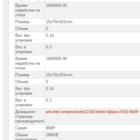
Время
1600000.00
наработки на
отказ
Размер
15x70x101mm
Объем
0
Вес без
0.14
упаковки
Вес в
0.3
упаковке
Время
1600000.00
наработки на
отказ
Размер
15x70x101mm
Объем
0
Вес без
0.14
упаковки
Вес в
0.2
упаковке
Домашняя
ark.intel.com/products/123623/Intel-Optane-SSD-900
страница
производителя
Серия
900P
Обьем
280GB
накопителя