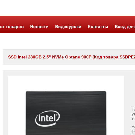
ог товаров
Новости
Видеоуроки
Контакты
Вход для
SSD Intel 280GB 2.5" NVMe Optane 900P (Код товара SSDPE
Т
у
т
У
Н