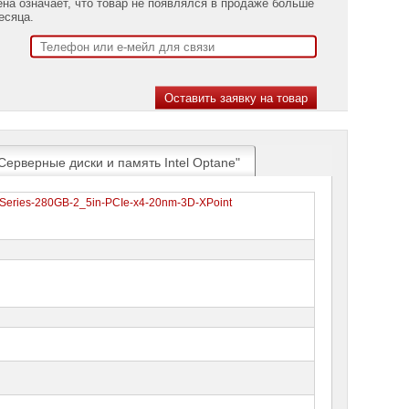
ена означает, что товар не появлялся в продаже больше
есяца.
Серверные диски и память Intel Optane"
P-Series-280GB-2_5in-PCIe-x4-20nm-3D-XPoint