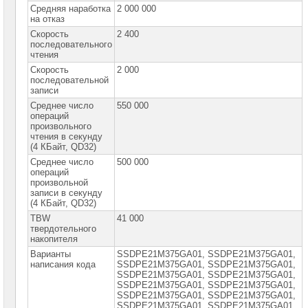
сетевое
Средняя наработка
2 000 000
оборудование
на отказ
Скорость
2 400
СХД
последовательного
-
чтения
системы
хранения
Скорость
2 000
данных
последовательной
записи
Компоненты
Среднее число
550 000
компьютеров
операций
произвольного
Компоненты
чтения в секунду
серверов
(4 КБайт, QD32)
Среднее число
500 000
Серверные
операций
платформы
произвольной
записи в секунду
(4 КБайт, QD32)
Серверные
материнские
TBW
41 000
платы
твердотельного
накопителя
Серверные
Варианты
SSDPE21M375GA01, SSDPE21M375GA01,
корпуса
написания кода
SSDPE21M375GА01, SSDPЕ21M375GА01,
SSDPЕ21M375GА01, SSDPЕ21М375GА01,
SSDPЕ21М375GА01, SSDPЕ21М375GА01,
Серверные
SSDPЕ21М375GА01, SSDРЕ21М375GА01,
процессоры
SSDРЕ21М375GА01, SSDРЕ21М375GА01,