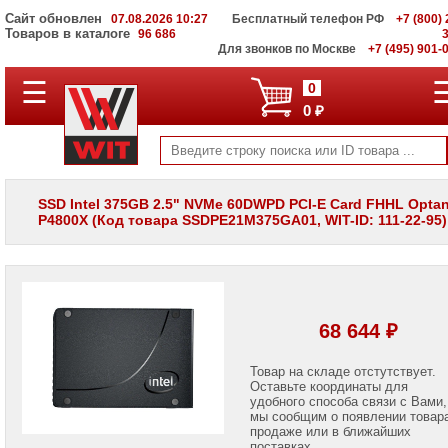
Сайт обновлен
07.08.2026 10:27
Бесплатный телефон РФ
+7 (800) 
Товаров в каталоге
96 686
Для звонков по Москве
+7 (495) 901-
☰
ПОЛНЫЙ
0
КАТАЛОГ
0 ₽
WIT
Корпоративные
серверы
WIT
VV
SSD Intel 375GB 2.5" NVMe 60DWPD PCI-E Card FHHL Opta
P4800X (Код товара SSDPE21M375GA01, WIT-ID: 111-22-95)
Системы
хранения
данных
WIT
VI
Мониторы
68 644 ₽
и
LCD
панели
Товар на складе отстутствует.
Оставьте координаты для
удобного способа связи с Вами,
Проекторы
мы сообщим о появлении товар
и
лампы
продаже или в ближайших
для
поставках.