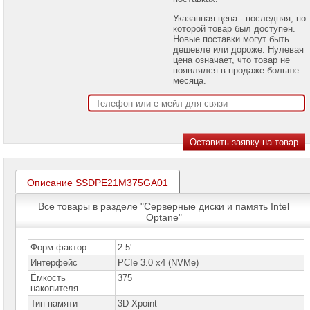
проекторов
Указанная цена - последняя, по
которой товар был доступен.
Ноутбуки
Новые поставки могут быть
Brand
дешевле или дороже. Нулевая
Name
цена означает, что товар не
появлялся в продаже больше
Моноблоки
месяца.
Brand
Name
Компьютеры
Brand
Name
Принтеры
плоттеры
Описание SSDPE21M375GA01
МФУ
Все товары в разделе "Серверные диски и память Intel
Серверы
Optane"
Brand
Name
Форм-фактор
2.5'
Пассивное
Интерфейс
PCIe 3.0 x4 (NVMe)
сетевое
оборудование
Ёмкость
375
накопителя
Активное
Тип памяти
3D Xpoint