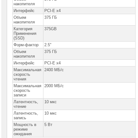
сетевое
накопителя
оборудование
Интерфейс
PCI-E x4
СХД
Объем
375 ГБ
-
накопителя
системы
Категория
375GB
хранения
Применения
данных
(SSD)
Форм-фактор
2.5"
Компоненты
компьютеров
Объем
375 ГБ
накопителя
Компоненты
Интерфейс
PCI-E x4
серверов
Максимальная
2400 МБ/с
скорость
Серверные
чтения
платформы
Максимальная
2000 МБ/с
скорость
Серверные
записи
материнские
платы
Латентность,
10 мкс
чтение
Серверные
Латентность,
10 мкс
корпуса
запись
Мощность в
5 Вт
Серверные
режиме
процессоры
ожидания