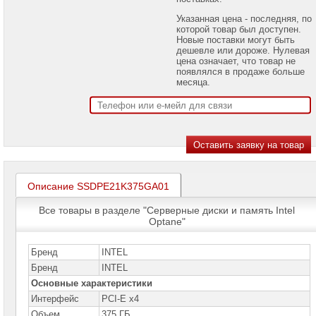
проекторов
Указанная цена - последняя, по
которой товар был доступен.
Ноутбуки
Новые поставки могут быть
Brand
дешевле или дороже. Нулевая
Name
цена означает, что товар не
появлялся в продаже больше
Моноблоки
месяца.
Brand
Name
Компьютеры
Brand
Name
Принтеры
плоттеры
Описание SSDPE21K375GA01
МФУ
Все товары в разделе "Серверные диски и память Intel
Серверы
Optane"
Brand
Name
Бренд
INTEL
Пассивное
Бренд
INTEL
сетевое
оборудование
Основные характеристики
Интерфейс
PCI-E x4
Активное
Объем
375 ГБ