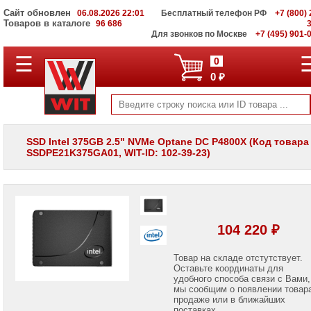
Сайт обновлен
06.08.2026 22:01
Бесплатный телефон РФ
+7 (800) 
Товаров в каталоге
96 686
Для звонков по Москве
+7 (495) 901-
☰
ПОЛНЫЙ
0
КАТАЛОГ
0 ₽
WIT
Корпоративные
серверы
WIT
VV
SSD Intel 375GB 2.5" NVMe Optane DC P4800X (Код товара
SSDPE21K375GA01, WIT-ID: 102-39-23)
Системы
хранения
данных
WIT
VI
Мониторы
104 220 ₽
и
LCD
панели
Товар на складе отстутствует.
Оставьте координаты для
удобного способа связи с Вами,
Проекторы
мы сообщим о появлении товар
и
лампы
продаже или в ближайших
для
поставках.