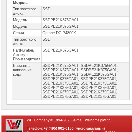
Модель
Серверная
Тип жесткого
SSD
память
диска
Модель
SSDPE21K375GA01
Серверные
жесткие
Модель
SSDPE21K375GA01
диски
Серия
Optane DC P4800X
Серверные
Тип жесткого
SSD
жесткие
диска
диски
SSD
PartNumber/
SSDPE21K375GA01
M.2
Артикул
Производителя
Серверные
Варианты
SSDPE21K375GA01, SSDPE21K375GA01,
жесткие
написания
SSDPE21K375GА01, SSDPЕ21K375GА01,
диски
кода
SATA
SSDPЕ21K375GА01, SSDPЕ21К375GА01,
2"5
SSDPЕ21К375GА01, SSDPЕ21К375GА01,
SSDPЕ21К375GА01, SSDРЕ21К375GА01,
Серверные
SSDРЕ21К375GА01, SSDРЕ21К375GА01,
жесткие
SSDРЕ21К375GА01, SSDРЕ21К375GА01,
диски
SSDРЕ21К375GА01, SSDРЕ21К375GА01
SATA
3"5
Серверные
жесткие
диски
WIT Company © 1994-2025, e-mail:
welcome@wit.ru
SAS
2"5
Телефон:
+7 (495) 901-0150
(многоканальный)