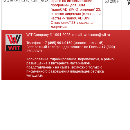
NCOV230_CUN_CNL_BOX
Право на использование
60 200 ₽
проекторов
программы для ЭВМ
"nanoCAD BIM Отопление" 23,
Ноутбуки
сетевая лицензия (серверная
Brand
часть) <- "nanoCAD BIM
Name
Отопление" 23, локальная
лицензия
Моноблоки
WIT Company © 1994-2025, e-mail:
welcome@wit.ru
Brand
Name
Телефон:
+7 (495) 901-0150
(многоканальный)
Бесплатный телефон для звонков по России
+7 (800)
250-3379
Компьютеры
Brand
Копирование, тиражирование, перепечатка, а равно
Name
размещение в интернете материалов,
представленных на сайте, возможно только с
Принтеры
письменного разрешения владельцев ресурса
плоттеры
www.wit.ru
МФУ
Серверы
Brand
Name
Пассивное
сетевое
оборудование
Активное