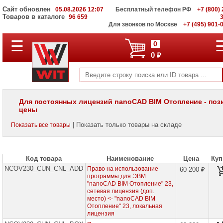
Сайт обновлен
05.08.2026 12:07
Бесплатный телефон РФ
+7 (800) 
Товаров в каталоге
96 659
Для звонков по Москве
+7 (495) 901-
☰
ПОЛНЫЙ
0
КАТАЛОГ
0 ₽
WIT
Корпоративные
серверы
WIT
VV
Для постоянных лицензий nanoCAD BIM Отопление - поз
цены
Системы
хранения
| Показать только товары на складе
Показать все товары
данных
WIT
VI
Код товара
Наименование
Цена
Куп
Мониторы
и
NCOV230_CUN_CNL_ADD
Право на использование
60 200 ₽
LCD
программы для ЭВМ
панели
"nanoCAD BIM Отопление" 23,
сетевая лицензия (доп.
место) <- "nanoCAD BIM
Проекторы
Отопление" 23, локальная
и
лицензия
лампы
для