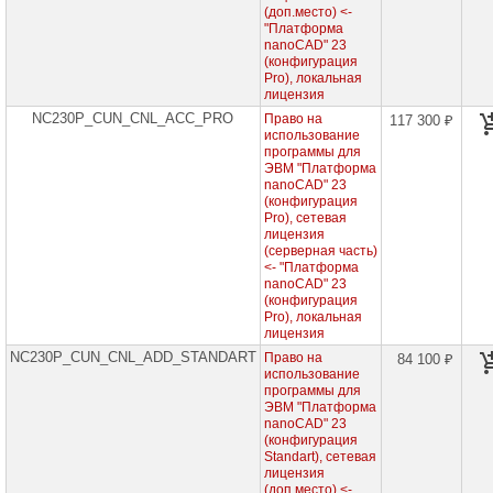
проекторов
(доп.место) <-
"Платформа
nanoCAD" 23
Ноутбуки
(конфигурация
Brand
Pro), локальная
Name
лицензия
NC230P_CUN_CNL_ACC_PRO
Право на
117 300 ₽
Моноблоки
использование
Brand
программы для
Name
ЭВМ "Платформа
nanoCAD" 23
Компьютеры
(конфигурация
Brand
Pro), сетевая
Name
лицензия
(серверная часть)
Принтеры
<- "Платформа
плоттеры
nanoCAD" 23
МФУ
(конфигурация
Pro), локальная
лицензия
Серверы
Brand
NC230P_CUN_CNL_ADD_STANDART
Право на
84 100 ₽
Name
использование
программы для
ЭВМ "Платформа
Пассивное
nanoCAD" 23
сетевое
оборудование
(конфигурация
Standart), сетевая
лицензия
Активное
(доп.место) <-