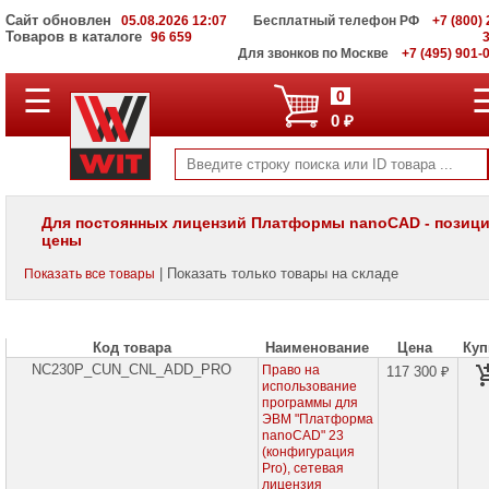
Сайт обновлен
05.08.2026 12:07
Бесплатный телефон РФ
+7 (800) 
Товаров в каталоге
96 659
Для звонков по Москве
+7 (495) 901-
☰
ПОЛНЫЙ
0
КАТАЛОГ
0 ₽
WIT
Корпоративные
серверы
WIT
VV
Для постоянных лицензий Платформы nanoCAD - позици
цены
Системы
хранения
| Показать только товары на складе
Показать все товары
данных
WIT
VI
Код товара
Наименование
Цена
Куп
Мониторы
и
NC230P_CUN_CNL_ADD_PRO
Право на
117 300 ₽
LCD
использование
панели
программы для
ЭВМ "Платформа
nanoCAD" 23
Проекторы
(конфигурация
и
Pro), сетевая
лампы
для
лицензия