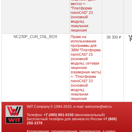
Касперского
место) <-
"Платформа
Content
nanoCAD" 23
AI
(основной
модуль),
локальная
Astra
лицензия
Linux
NC230P_CUN_CNL_BOX
Право на
38 300 ₽
использование
Р7-
программы для
Офис
ЭВМ "Платформа
nanoCAD" 23
nanoCAD
(основной
модуль), сетевая
лицензия
Платформа
(серверная часть)
nanoCAD
<- "Платформа
nanoCAD" 23
nanoCAD
(основной
GeoniCS
модуль),
локальная
nanoCAD
лицензия
BIM
Вентиляция
WIT Company © 1994-2025, e-mail:
welcome@wit.ru
Телефон:
+7 (495) 901-0150
(многоканальный)
nanoCAD
Бесплатный телефон для звонков по России
+7 (800)
BIM
250-3379
Электро
Копирование, тиражирование, перепечатка, а равно