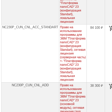
сетевое
"Платформа
оборудование
nanoCAD" 23
(конфигурация
СХД
Standart),
-
локальная
системы
лицензия
хранения
NC230P_CUN_CNL_ACC_STANDART
Право на
данных
84 100 ₽
использование
программы для
Компоненты
ЭВМ "Платформа
компьютеров
nanoCAD" 23
(конфигурация
Компоненты
Standart), сетевая
серверов
лицензия
(серверная часть)
<- "Платформа
Источники
nanoCAD" 23
бесперебойного
(конфигурация
питания
Standart),
локальная
Российское
лицензия
ПО
NC230P_CUN_CNL_ADD
Право на
38 300 ₽
использование
BaseALT
программы для
ЭВМ "Платформа
nanoCAD" 23
Dr.WEB
(основной
модуль), сетевая
Антивирус
лицензия (доп.