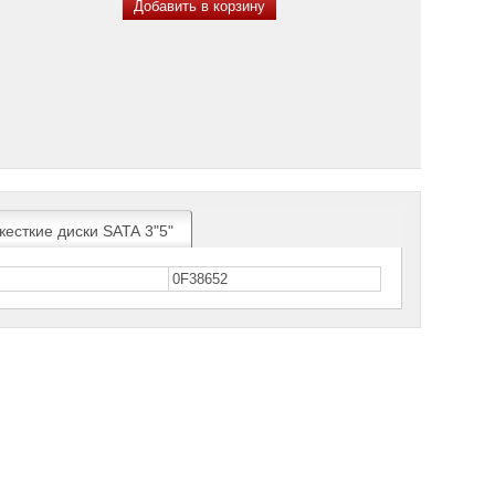
Добавить в корзину
есткие диски SATA 3"5"
0F38652