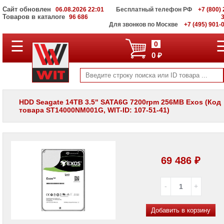
Сайт обновлен
06.08.2026 22:01
Бесплатный телефон РФ
+7 (800) 
Товаров в каталоге
96 686
Для звонков по Москве
+7 (495) 901-
☰
ПОЛНЫЙ
0
КАТАЛОГ
0 ₽
WIT
Корпоративные
серверы
WIT
VV
HDD Seagate 14TB 3.5" SATA6G 7200rpm 256MB Exos (Код
товара ST14000NM001G, WIT-ID: 107-51-41)
Системы
хранения
данных
WIT
VI
69 486 ₽
Мониторы
и
LCD
панели
Проекторы
и
Добавить в корзину
лампы
для