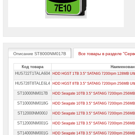
Описание ST8000NM017B
Все товары в разделе "Серв
Код товара
Наименован
HUS722T1TALA604
HDD HGST 1TB 3.5" SATA6G 7200rpm 128MB Ultr
HUS728T8TALE6L4
HDD HGST 8TB 3.5" SATA6G 7200rpm 256MB Ultr
ST10000NM017B
HDD Seagate 10TB 3.5" SATA6G 7200rpm 256MB
ST10000NM018G
HDD Seagate 10TB 3.5" SATA6G 7200rpm 256MB
ST12000NM000J
HDD Seagate 12TB 3.5" SATA6G 7200rpm 256MB
ST12000NM001G
HDD Seagate 12TB 3.5" SATA6G 7200rpm 256MB
ST14000NM001G
HDD Seagate 14TB 3.5" SATA6G 7200rpm 256MB