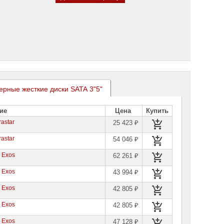
ерные жесткие диски SATA 3"5"
ие
Цена
Купить
astar
25 423 ₽
astar
54 046 ₽
 Exos
62 261 ₽
 Exos
43 994 ₽
 Exos
42 805 ₽
 Exos
42 805 ₽
 Exos
47 128 ₽