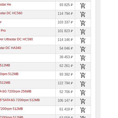
star He
93 825 ₽
astar DC HC560
114 794 ₽
r
103 337 ₽
 Pro
101 823 ₽
r Ultrastar DC HC580
114 146 ₽
star DC HA340
54 046 ₽
39 453 ₽
 512MB
62 261 ₽
00rpm 512MB
93 392 ₽
 512MB
122 794 ₽
ATA 6G 7200rpm 256MB
52 706 ₽
.5"SATA 6G 7200rpm 512MB
106 147 ₽
 7200rpm 512MB
61 419 ₽
 7200rpm 512MB
63 558 ₽