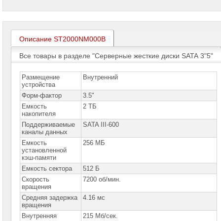
проекторов
Ноутбуки
Brand
Name
Описание ST2000NM000B
Все товары в разделе "Серверные жесткие диски SATA 3"5"
Моноблоки
Brand
Name
Размещение
Внутренний
устройства
Компьютеры
Brand
Форм-фактор
3.5"
Name
Емкость
2 ТБ
накопителя
Принтеры
Поддерживаемые
SATA III-600
плоттеры
каналы данных
МФУ
Емкость
256 МБ
установленной
Серверы
кэш-памяти
Brand
Name
Емкость сектора
512 Б
Скорость
7200 об/мин.
Пассивное
вращения
сетевое
Средняя задержка
4.16 мс
оборудование
вращения
Внутренняя
215 Мб/сек.
Активное