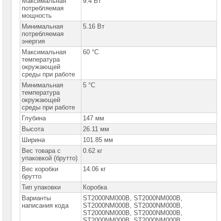
Максимальная
9.4 Вт
потребляемая
Серверная
мощность
память
Минимальная
5.16 Вт
потребляемая
Серверные
энергия
жесткие
диски
Максимальная
60 °C
температура
Серверные
окружающей
жесткие
среды при работе
диски
SSD
Минимальная
5 °C
M.2
температура
окружающей
Серверные
среды при работе
жесткие
диски
Глубина
147 мм
SATA
Высота
26.11 мм
2"5
Ширина
101.85 мм
Серверные
Вес товара с
0.62 кг
жесткие
упаковкой (брутто)
диски
SATA
Вес коробки
14.06 кг
3"5
брутто
►
Тип упаковки
Коробка
Серверные
Варианты
ST2000NM000B, ST2000NM000B,
жесткие
написания кода
ST2000NM000В, ST2000NМ000В,
диски
ST2000NМ000В, SТ2000NМ000В,
SAS
SТ2000NМ000В, SТ2000NМ000В