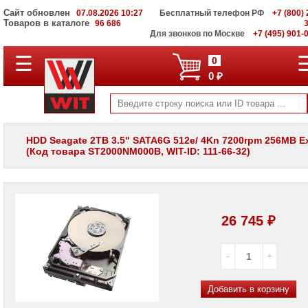
Сайт обновлен
07.08.2026 10:27
Бесплатный телефон РФ
+7 (800) 
Товаров в каталоге
96 686
Для звонков по Москве
+7 (495) 901-
☰
ПОЛНЫЙ
0
КАТАЛОГ
0 ₽
WIT
Корпоративные
серверы
WIT
VV
HDD Seagate 2TB 3.5" SATA6G 512e/ 4Kn 7200rpm 256MB E
(Код товара ST2000NM000B, WIT-ID: 111-66-32)
Системы
хранения
данных
WIT
VI
26 745 ₽
Мониторы
и
LCD
панели
Проекторы
и
Добавить в корзину
лампы
для