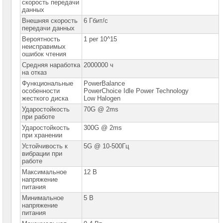
сетевое
скорость передачи
оборудование
данных
Внешняя скорость
6 Гбит/с
СХД
передачи данных
-
Вероятность
1 per 10^15
системы
неисправимых
хранения
ошибок чтения
данных
Средняя наработка
2000000 ч
на отказ
Компоненты
компьютеров
Функциональные
PowerBalance
особенности
PowerChoice Idle Power Technology
жесткого диска
Low Halogen
Компоненты
серверов
Ударостойкость
70G @ 2ms
при работе
Серверные
Ударостойкость
300G @ 2ms
платформы
при хранении
Устойчивость к
5G @ 10-500Гц
Серверные
вибрации при
материнские
работе
платы
Максимальное
12 В
напряжение
Серверные
питания
корпуса
Минимальное
5 В
напряжение
Серверные
питания
процессоры