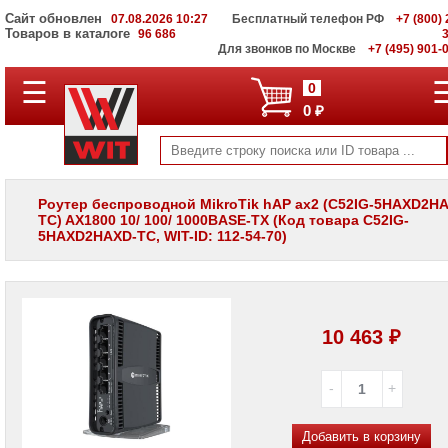
Сайт обновлен
07.08.2026 10:27
Бесплатный телефон РФ
+7 (800) 
Товаров в каталоге
96 686
Для звонков по Москве
+7 (495) 901-
☰
ПОЛНЫЙ
0
КАТАЛОГ
0 ₽
WIT
Корпоративные
серверы
WIT
VV
Роутер беспроводной MikroTik hAP ax2 (C52IG-5HAXD2H
TC) AX1800 10/ 100/ 1000BASE-TX (Код товара C52IG-
Системы
5HAXD2HAXD-TC, WIT-ID: 112-54-70)
хранения
данных
WIT
VI
Мониторы
10 463 ₽
и
LCD
панели
Проекторы
и
лампы
Добавить в корзину
для