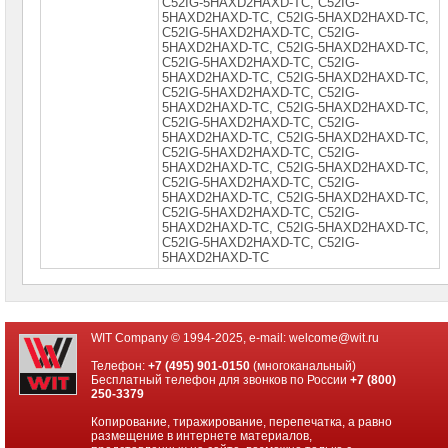
С52IG-5НАXD2НАXD-TС, С52IG-
Оборудование
5НАXD2НАXD-TС, С52IG-5НАXD2НАXD-TС,
контроля
С52IG-5НАXD2НАXD-ТС, С52IG-
NetPing
5НАXD2НАXD-ТС, С52IG-5НАXD2НАXD-ТС,
С52IG-5НАXD2НАXD-ТС, С52IG-
Сетевое
5НАXD2НАXD-ТС, С52IG-5НАXD2НАXD-ТС,
оборудование
С52IG-5НАXD2НАXD-ТС, С52IG-
Mikrotik
5НАXD2НАXD-ТС, С52IG-5НАХD2НАХD-ТС,
С52IG-5НАХD2НАХD-ТС, С52IG-
Коммутаторы
5НАХD2НАХD-ТС, С52IG-5НАХD2НАХD-ТС,
Mikrotik
С52IG-5НАХD2НАХD-ТС, С52IG-
5НАХD2НАХD-ТС, С52IG-5НАХD2НАХD-ТС,
Маршрутизаторы
С52IG-5НАХD2НАХD-ТС, С52IG-
Mikrotik
5НАХD2НАХD-ТС, С52IG-5НАХD2НАХD-ТС,
►
С52IG-5НАХD2НАХD-ТС, С52IG-
5НАХD2НАХD-ТС, С52IG-5НАХD2НАХD-ТС,
Точки
С52IG-5НАХD2НАХD-ТС, С52IG-
доступа
5НАХD2НАХD-ТС
Mikrotik
Аксессуары
Mikrotik
Сетевое
WIT Company © 1994-2025, e-mail:
welcome@wit.ru
оборудование
HP
Телефон:
+7 (495) 901-0150
(многоканальный)
Бесплатный телефон для звонков по России
+7 (800)
250-3379
Сетевое
оборудование
Копирование, тиражирование, перепечатка, а равно
Cisco
размещение в интернете материалов,
SMB