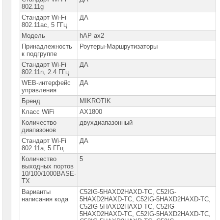
сетевое
802.11g
оборудование
Стандарт Wi-Fi
ДА
802.11ac, 5 ГГц
Оборудование
для
Модель
hAP ax2
IP-
Принадлежность
Роутеры-Маршрутизаторы
телефонии
к подгруппе
Стандарт Wi-Fi
ДА
Сетевое
802.11n, 2.4 ГГц
оборудование
Ubiquity
WEB-интерфейс
ДА
управления
Сетевые
Бренд
MIKROTIK
адаптеры
Класс WiFi
AX1800
Количество
двухдиапазонный
Сетевое
оборудование
диапазонов
Allied
Стандарт Wi-Fi
ДА
Telesis
802.11a, 5 ГГц
Количество
5
Сетевое
выходных портов
оборудование
10/100/1000BASE-
Huawei
TX
Варианты
C52IG-5HAXD2HAXD-TC, C52IG-
Сетевое
написания кода
5HAXD2HAXD-TC, C52IG-5HАXD2HАXD-TC,
оборудование
С52IG-5HАXD2HАXD-TС, С52IG-
Zyxel
5HАXD2HАXD-TС, С52IG-5НАXD2НАXD-TС,