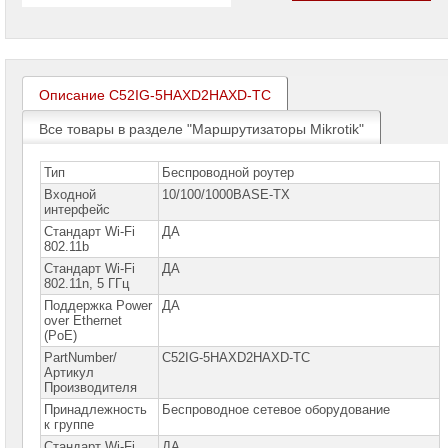
проекторов
Ноутбуки
Brand
Name
Описание C52IG-5HAXD2HAXD-TC
Моноблоки
Brand
Все товары в разделе "Маршрутизаторы Mikrotik"
Name
Тип
Беспроводной роутер
Компьютеры
Brand
Входной
10/100/1000BASE-TX
Name
интерфейс
Стандарт Wi-Fi
ДА
Принтеры
802.11b
плоттеры
Стандарт Wi-Fi
ДА
МФУ
802.11n, 5 ГГц
Поддержка Power
ДА
Серверы
over Ethernet
Brand
(PoE)
Name
PartNumber/
C52IG-5HAXD2HAXD-TC
Артикул
Пассивное
сетевое
Производителя
оборудование
Принадлежность
Беспроводное сетевое оборудование
к группе
Активное
Стандарт Wi-Fi
ДА