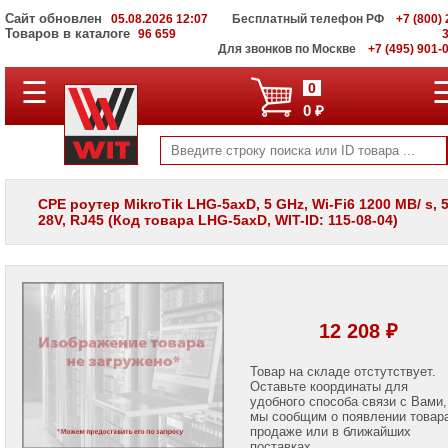
Сайт обновлен
05.08.2026 12:07
Бесплатный телефон РФ
+7 (800) 
Товаров в каталоге
96 659
Для звонков по Москве
+7 (495) 901-
☰
ПОЛНЫЙ
0
КАТАЛОГ
0 ₽
WIT
Корпоративные
серверы
WIT
VV
CPE роутер MikroTik LHG-5axD, 5 GHz, Wi-Fi6 1200 MB/ s, 
28V, RJ45 (Код товара LHG-5axD, WIT-ID: 115-08-04)
Системы
хранения
данных
WIT
VI
Мониторы
12 208 ₽
и
LCD
панели
Товар на складе отстутствует.
Оставьте координаты для
удобного способа связи с Вами,
Проекторы
мы сообщим о появлении товар
и
лампы
продаже или в ближайших
для
поставках.