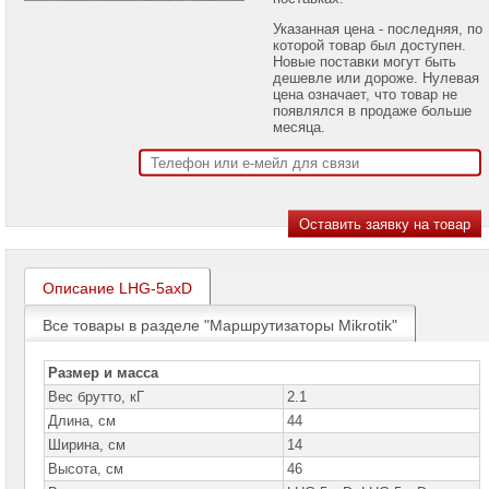
проекторов
Указанная цена - последняя, по
которой товар был доступен.
Ноутбуки
Новые поставки могут быть
Brand
дешевле или дороже. Нулевая
Name
цена означает, что товар не
появлялся в продаже больше
Моноблоки
месяца.
Brand
Name
Компьютеры
Brand
Name
Принтеры
плоттеры
Описание LHG-5axD
МФУ
Все товары в разделе "Маршрутизаторы Mikrotik"
Серверы
Brand
Name
Размер и масса
Вес брутто, кГ
2.1
Пассивное
Длина, см
44
сетевое
оборудование
Ширина, см
14
Высота, см
46
Активное